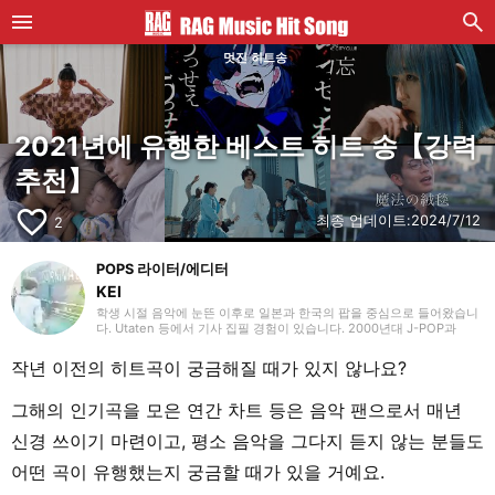
멋진 히트송
2021년에 유행한 베스트 히트 송【강력
추천】
favorite_border
최종 업데이트:
2024/7/12
2
POPS 라이터/에디터
KEI
학생 시절 음악에 눈뜬 이후로 일본과 한국의 팝을 중심으로 들어왔습니
다. Utaten 등에서 기사 집필 경험이 있습니다. 2000년대 J-POP과
2010년대 K-POP이 특히 저의 청춘입니다. ‘좋은 것은 좋다’라는 마음가
짐으로 장르를 가리지 않고 즐깁니다. 과거 업무 환경과 그 영향으로 왕
작년 이전의 히트곡이 궁금해질 때가 있지 않나요?
년의 록과 가요를 많이 접한 것이, ‘좋아함’의 폭을 넓혔는지도 모릅니다.
‘RAG MUSIC’에서는 K-POP과 J-POP을 중심으로 담당 중입니다. 팝 씬
을 지켜봐 온 체감과 히트성에 부합하는 편집을 지향하고 있습니다.
그해의 인기곡을 모은 연간 차트 등은 음악 팬으로서 매년
신경 쓰이기 마련이고, 평소 음악을 그다지 듣지 않는 분들도
어떤 곡이 유행했는지 궁금할 때가 있을 거예요.