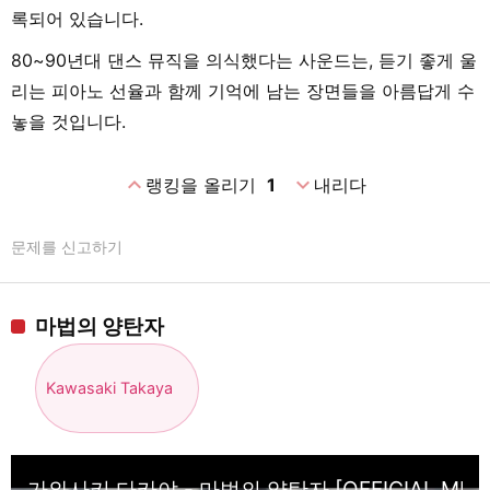
록되어 있습니다.
80~90년대 댄스 뮤직을 의식했다는 사운드는, 듣기 좋게 울
리는 피아노 선율과 함께 기억에 남는 장면들을 아름답게 수
놓을 것입니다.
expand_less
expand_more
랭킹을 올리기
1
내리다
문제를 신고하기
마법의 양탄자
Kawasaki Takaya
가와사키 다카야 - 마법의 양탄자 [OFFICIAL MUSIC