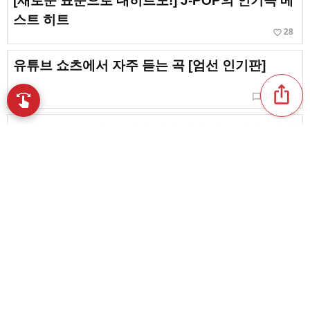
[새로운 표준으로 대히트도!] J-POP의 인기곡 베
스트 히트
favorite_border
28
유튜브 쇼츠에서 자주 듣는 곡 [엄선 인기판]
ios_share
chat_bubble_outline
favorite_border
swipe
4
125
손끝으로 음악을 탐색
[기분 좋은 노래] 노래방에서 열창하고 싶다! 인기
넘버를 한꺼번에 소개
chat_bubble_outline
favorite_border
9
94
2021년에 유행한 K-POP. 한국의 베스트 히트 송
favorite_border
7
content_copy
【2026년 8월】유행하는 곡. 지금 가장 화제인
버즈 곡을 한꺼번에 소개【일본 음악】
play_arrow
chat_bubble_outline
favorite_border
1
370