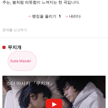
주는, 봄처럼 따뜻함이 느껴지는 한 곡입니다.
expand_less
expand_more
랭킹을 올리기
1
내리다
문제를 신고하기
무지개
Suda Masaki
스다 마사키 『무지개』