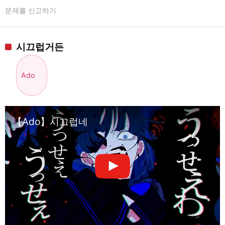
문제를 신고하기
시끄럽거든
Ado
【Ado】시끄럽네