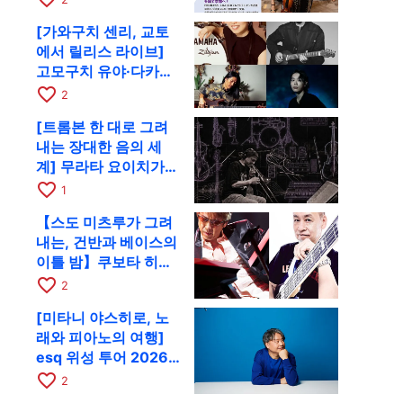
[가와구치 센리, 교토
에서 릴리스 라이브]
고모구치 유야·다카하
시 요시키·도모다 준과
favorite_border
2
함께 9월 28일 RAG로
[트롬본 한 대로 그려
내는 장대한 음의 세
계] 무라타 요이치가
CD 발매 기념 투어로
favorite_border
1
9월 4일 교토에
【스도 미츠루가 그려
내는, 건반과 베이스의
이틀 밤】쿠보타 히로
시, 후지이 소라, 하나
favorite_border
2
다 에미와 교토 RAG에
[미타니 야스히로, 노
서 공동 출연
래와 피아노의 여행]
esq 위성 투어 2026
교토 공연을 10월에 개
favorite_border
2
최