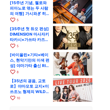
[15주년 기념, 첼로와
피아노로 엮는 두 사람
의 여행] 가시와ぎ 히
로키 & 미쓰다 겐이치
favorite_border
5
가 11월 12일 교토
[35주년 첫 듀오 편성]
RAG로
DIMENSION 마사자키
타카시×가쓰타 카즈키
가 10월 11일 교토
favorite_border
5
RAG로
[바이올린×기타×베이
스, 현악기만의 이색 편
성] 야마가타 출신 RIM
이 첫 전국 투어로 8월
favorite_border
8
17일 RAG에
【35년의 굉음, 교토
로】야마모토 교지×미
쓰조노 형제의 WILD
FLAG가 8월 6일 RAG
favorite_border
10
에서 라이브