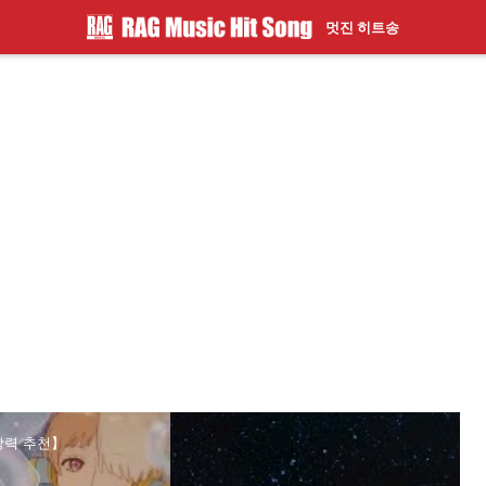
멋진 히트송
【강력 추천】