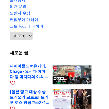
의견·문의
오탈자 수정
편집부에 대하여
교토 RAG에 대하여
새로운 글
다이아몬드☆유카이,
Chage×요시다 야마
다 등 마치다의 야외 페
스티벌에 출연
favorite_border
[일본 탱고 대상 수상
트리오가 교토로] 트리
오 로스 판당고스가 10
월 9일 RAG에서 공연
favorite_border
2