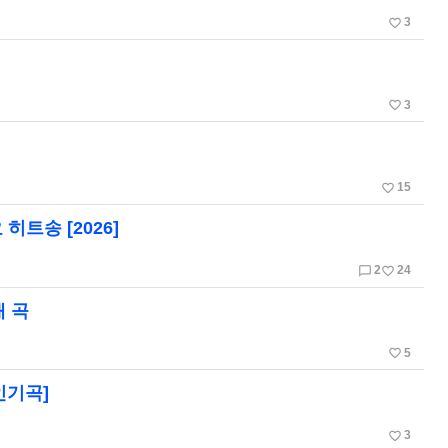
favorite_border
3
favorite_border
3
favorite_border
15
트송 [2026]
chat_bubble_outline
favorite_border
2
24
매 곡
favorite_border
5
인기곡]
favorite_border
3