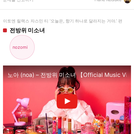
이토엔 릴랙스 자스민 티 ‘오늘은, 향기 하나로 달라지는 거야.’ 편
전방위 미소녀
nozomi
노아 (noa) – 전방위 미소녀 【Official Music Vid