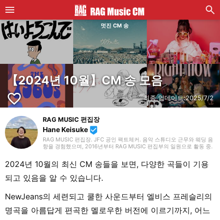
멋진 CM 송
【2024년 10월】CM 송 모음
favorite_border
최종 업데이트:
2025/7/2
RAG MUSIC 편집장
Hane Keisuke
beenhere
RAG MUSIC 편집장. JFC 공인 팩트체커. 음악 스튜디오 근무와 웨딩 음
향을 경험했으며, 2016년부터 RAG MUSIC 편집부의 일원으로 활동 중.
초등학교에서는 마칭, 중학교에서는 관악부에서 클라리넷, 고등학교 이
후에는 밴드에서 드럼 등 다양한 악기를 경험. 각종 곡 소개 글을 비롯해,
2024년 10월의 최신 CM 송들을 보면, 다양한 곡들이 기용
각지의 음악 페스티벌 소개 기사와 라이브 리포트 등, 자신의 음악 활동
과 지금까지의 업무로 쌓아 온 경험을 바탕으로 매일 기사를 제작하고 있
되고 있음을 알 수 있습니다.
습니다. 음악은 국내외 록은 물론, 최근에는 J-POP도 폭넓게 즐겨 듣습
니다.
NewJeans의 세련되고 쿨한 사운드부터 엘비스 프레슬리의
명곡을 아름답게 편곡한 멜로우한 버전에 이르기까지, 어느