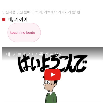
닛신식품 닛신 돈베이 ‘하이, 기쁘게요 기키기키 돈’ 편
네, 기꺼이
kocchi no kento
네, 기쁘게요 / 이쪽 켄토 MV