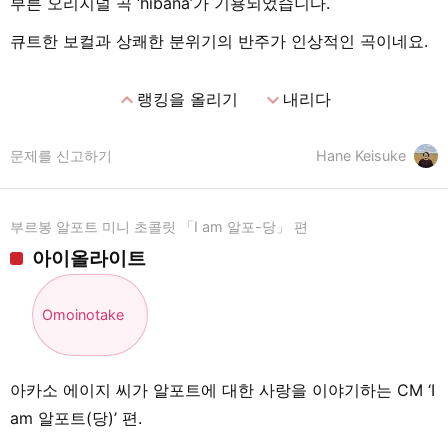
부른 오리지널 곡 ‘hibana’가 기용되었습니다.
큐트한 보컬과 상쾌한 분위기의 반주가 인상적인 곡이네요.
expand_less
expand_more
랭킹을 올리기
내리다
문제를 신고하기
Hane Keisuke
부르봉 알포트 미니 초콜릿 「I am 알포-당」 편
아이올라이트
Omoinotake
아카소 에이지 씨가 알포트에 대한 사랑을 이야기하는 CM ‘I
am 알포트(당)’ 편.