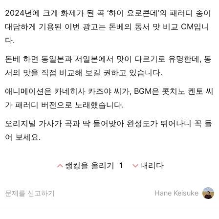
2024년에 크게 화제가 된 곡 ‘하이 요로콘데’의 패러디 송이
대담하게 기용된 이번 광고는 돈베의 동서 맛 비교 CM입니
다.
돈베 하면 동일본과 서일본에서 맛이 다르기로 유명한데, 동
서의 맛을 직접 비교해 보길 권하고 있습니다.
애니메이션은 카네히사 카즈야 씨가, BGM은 콧치노 켄토 씨
가 패러디 버전으로 노래했습니다.
오리지널 가사가 곡과 딱 들어맞아 완성도가 뛰어나니 꼭 들
어 보세요.
expand_less
expand_more
랭킹을 올리기
1
내리다
문제를 신고하기
Hane Keisuke