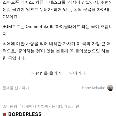
스마트폰 케이스, 컴퓨터 데스크톱, 심지어 양말까지, 주변의
온갖 물건이 알포트 무늬가 되어 있는, 살짝 웃음을 자아내는
CM이죠.
BGM으로는 Omoinotake의 ‘아이올라이트’라는 곡이 흐릅니
다.
최애에 대한 사랑을 적어 내려간 가사가 이 곡의 가장 큰 매
력으로, ‘좋아하는 것’이 있는 분들께 꼭 들어보셨으면 하는
한 곡입니다.
expand_less
expand_more
랭킹을 올리기
내리다
문제를 신고하기
Hane Keisuke
소니은행 「세계에서 차별화되는 데빗카드」 편
BORDERLESS