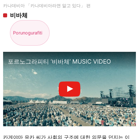
카나데비아 「카나데비아라면 알고 있다」 편
비바체
Porunogurafiti
포르노그라피티 ‘비바체’ MUSIC VIDEO
카게야마 유카 씨가 사회의 구조에 대한 의문을 던지는 이