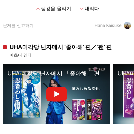
expand_less
expand_more
랭킹을 올리기
내리다
문제를 신고하기
Hane Keisuke
UHA미각당 닌자메시 ‘좋아해’ 편／‘팬’ 편
마츠다 겐타
UHA 미각당 닌자메시 「좋아해」 편
UHA