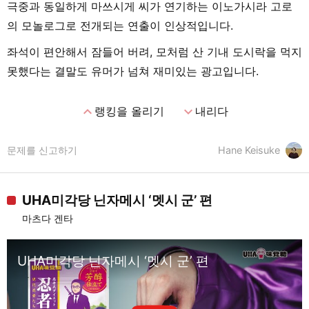
극중과 동일하게 마쓰시게 씨가 연기하는 이노가시라 고로
의 모놀로그로 전개되는 연출이 인상적입니다.
좌석이 편안해서 잠들어 버려, 모처럼 산 기내 도시락을 먹지
못했다는 결말도 유머가 넘쳐 재미있는 광고입니다.
expand_less
expand_more
랭킹을 올리기
내리다
문제를 신고하기
Hane Keisuke
UHA미각당 닌자메시 ‘멧시 군’ 편
마츠다 겐타
UHA미각당 닌자메시 ‘멧시 군’ 편