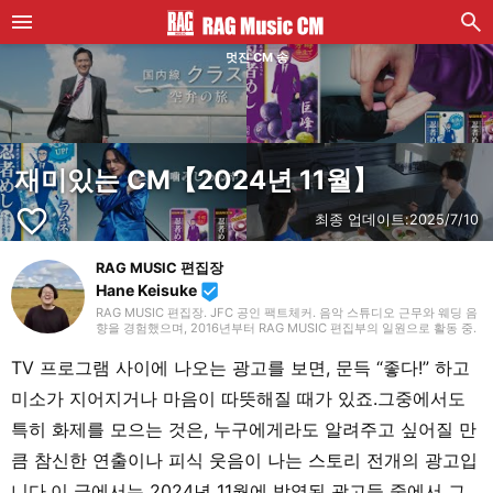
멋진 CM 송
재미있는 CM【2024년 11월】
favorite_border
최종 업데이트:
2025/7/10
RAG MUSIC 편집장
Hane Keisuke
beenhere
RAG MUSIC 편집장. JFC 공인 팩트체커. 음악 스튜디오 근무와 웨딩 음
향을 경험했으며, 2016년부터 RAG MUSIC 편집부의 일원으로 활동 중.
초등학교에서는 마칭, 중학교에서는 관악부에서 클라리넷, 고등학교 이
후에는 밴드에서 드럼 등 다양한 악기를 경험. 각종 곡 소개 글을 비롯해,
TV 프로그램 사이에 나오는 광고를 보면, 문득 “좋다!” 하고
각지의 음악 페스티벌 소개 기사와 라이브 리포트 등, 자신의 음악 활동
과 지금까지의 업무로 쌓아 온 경험을 바탕으로 매일 기사를 제작하고 있
미소가 지어지거나 마음이 따뜻해질 때가 있죠.그중에서도
습니다. 음악은 국내외 록은 물론, 최근에는 J-POP도 폭넓게 즐겨 듣습
니다.
특히 화제를 모으는 것은, 누구에게라도 알려주고 싶어질 만
큼 참신한 연출이나 피식 웃음이 나는 스토리 전개의 광고입
니다.이 글에서는 2024년 11월에 방영된 광고들 중에서 그