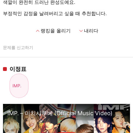
색깔이 완전히 드러난 완성도예요.
부정적인 감정을 날려버리고 싶을 때 추천합니다.
expand_less
expand_more
랭킹을 올리기
내리다
문제를 신고하기
이정표
IMP.
IMP. – 미치시루베 (Official Music Video)