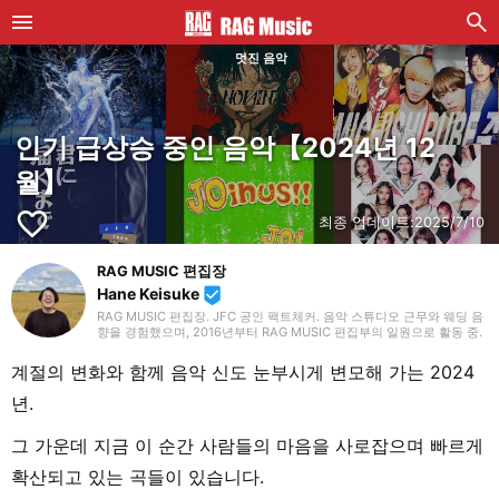
멋진 음악
인기 급상승 중인 음악【2024년 12
월】
favorite_border
최종 업데이트:
2025/7/10
RAG MUSIC 편집장
Hane Keisuke
beenhere
RAG MUSIC 편집장. JFC 공인 팩트체커. 음악 스튜디오 근무와 웨딩 음
향을 경험했으며, 2016년부터 RAG MUSIC 편집부의 일원으로 활동 중.
초등학교에서는 마칭, 중학교에서는 관악부에서 클라리넷, 고등학교 이
후에는 밴드에서 드럼 등 다양한 악기를 경험. 각종 곡 소개 글을 비롯해,
계절의 변화와 함께 음악 신도 눈부시게 변모해 가는 2024
각지의 음악 페스티벌 소개 기사와 라이브 리포트 등, 자신의 음악 활동
과 지금까지의 업무로 쌓아 온 경험을 바탕으로 매일 기사를 제작하고 있
년.
습니다. 음악은 국내외 록은 물론, 최근에는 J-POP도 폭넓게 즐겨 듣습
니다.
그 가운데 지금 이 순간 사람들의 마음을 사로잡으며 빠르게
확산되고 있는 곡들이 있습니다.