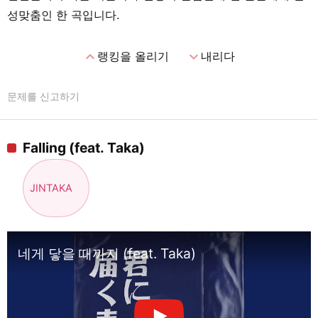
성맞춤인 한 곡입니다.
expand_less
expand_more
랭킹을 올리기
내리다
문제를 신고하기
Falling (feat. Taka)
JINTAKA
네게 닿을 때까지 (feat. Taka)