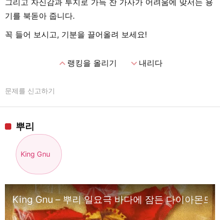
그리고 자신감과 투지로 가득 찬 가사가 어려움에 맞서는 용
기를 북돋아 줍니다.
꼭 들어 보시고, 기분을 끌어올려 보세요!
expand_less
expand_more
랭킹을 올리기
내리다
문제를 신고하기
뿌리
King Gnu
King Gnu – 뿌리 일요극 바다에 잠든 다이아몬드