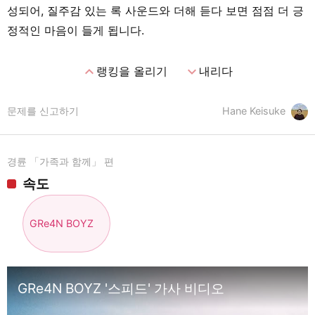
성되어, 질주감 있는 록 사운드와 더해 듣다 보면 점점 더 긍
정적인 마음이 들게 됩니다.
expand_less
expand_more
랭킹을 올리기
내리다
문제를 신고하기
Hane Keisuke
경륜 「가족과 함께」 편
속도
GRe4N BOYZ
GRe4N BOYZ '스피드' 가사 비디오