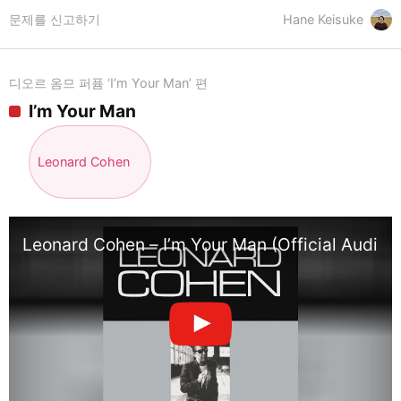
문제를 신고하기
Hane Keisuke
디오르 옴므 퍼퓸 ‘I’m Your Man’ 편
I’m Your Man
Leonard Cohen
Leonard Cohen – I’m Your Man (Official Audio)