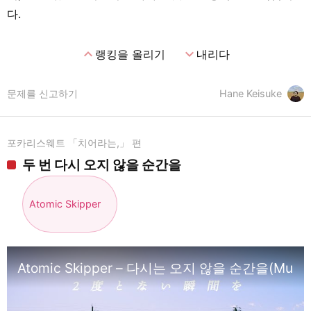
다.
expand_less
expand_more
랭킹을 올리기
내리다
문제를 신고하기
Hane Keisuke
포카리스웨트 「치어라는,」 편
두 번 다시 오지 않을 순간을
Atomic Skipper
Atomic Skipper – 다시는 오지 않을 순간을(Music 