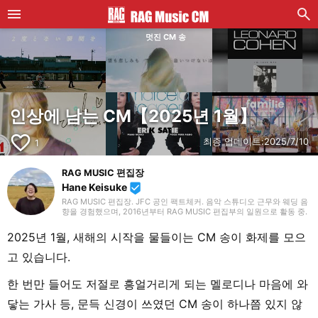
멋진 CM 송
인상에 남는 CM【2025년 1월】
favorite_border
최종 업데이트:
2025/7/10
1
RAG MUSIC 편집장
Hane Keisuke
beenhere
RAG MUSIC 편집장. JFC 공인 팩트체커. 음악 스튜디오 근무와 웨딩 음
향을 경험했으며, 2016년부터 RAG MUSIC 편집부의 일원으로 활동 중.
초등학교에서는 마칭, 중학교에서는 관악부에서 클라리넷, 고등학교 이
후에는 밴드에서 드럼 등 다양한 악기를 경험. 각종 곡 소개 글을 비롯해,
2025년 1월, 새해의 시작을 물들이는 CM 송이 화제를 모으
각지의 음악 페스티벌 소개 기사와 라이브 리포트 등, 자신의 음악 활동
과 지금까지의 업무로 쌓아 온 경험을 바탕으로 매일 기사를 제작하고 있
고 있습니다.
습니다. 음악은 국내외 록은 물론, 최근에는 J-POP도 폭넓게 즐겨 듣습
니다.
한 번만 들어도 저절로 흥얼거리게 되는 멜로디나 마음에 와
닿는 가사 등, 문득 신경이 쓰였던 CM 송이 하나쯤 있지 않