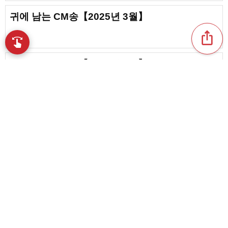
귀에 남는 CM송【2025년 3월】
ios_share
swipe
손끝으로 음악을 탐색
귀에 남는 CM송【2025년 4월】
귀에 남는 CM송【2025년 6월】
content_copy
【2025년 12월】CM 송 모음
play_arrow
기억에 남는 CM【2024년 12월】
favorite_border