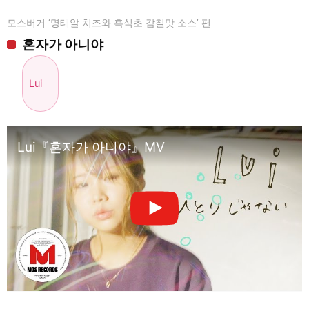
모스버거 ‘명태알 치즈와 흑식초 감칠맛 소스’ 편
혼자가 아니야
Lui
Lui『혼자가 아니야』MV