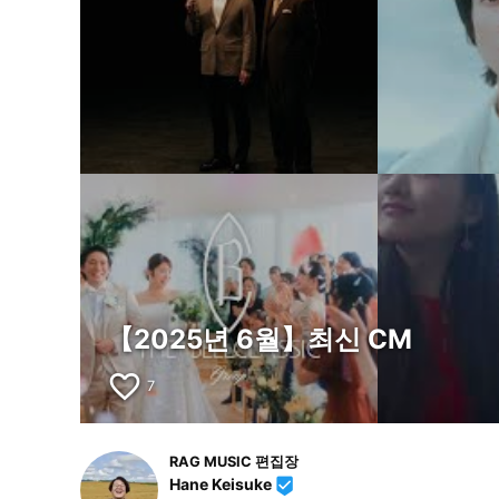
【2025년 6월】최신 CM
favorite_border
7
RAG MUSIC 편집장
Hane Keisuke
beenhere