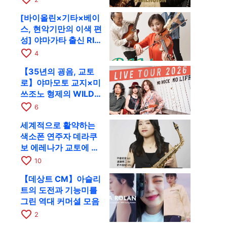
RAG로
[바이올린×기타×베이
스, 현악기만의 이색 편
성] 야마가타 출신 RIM
이 첫 전국 투어로 8월
favorite_border
4
17일 RAG에
【35년의 굉음, 교토
로】야마모토 교지×미
쓰조노 형제의 WILD
FLAG가 8월 6일 RAG
favorite_border
6
에서 라이브
세계적으로 활약하는
색소폰 연주자 데라쿠
보 에레나가 교토에 온
다! 콰르텟 투어 교토
favorite_border
10
공연을 10월 28일에
【데상트 CM】아슬리
개최
트의 도전과 기능미를
그린 역대 커머셜 모음
favorite_border
2