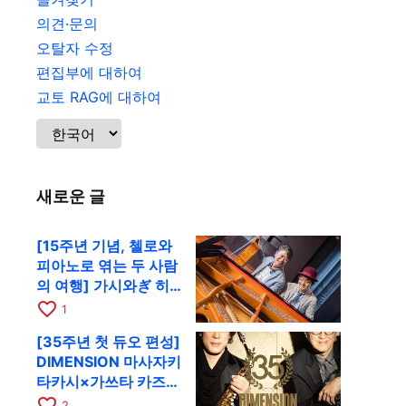
의견·문의
오탈자 수정
편집부에 대하여
교토 RAG에 대하여
새로운 글
[15주년 기념, 첼로와
피아노로 엮는 두 사람
의 여행] 가시와ぎ 히
로키 & 미쓰다 겐이치
favorite_border
1
가 11월 12일 교토
[35주년 첫 듀오 편성]
RAG로
DIMENSION 마사자키
타카시×가쓰타 카즈키
가 10월 11일 교토
favorite_border
2