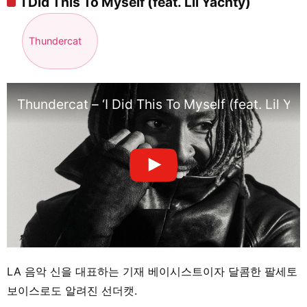
I Did This To Myself (feat. Lil Yachty)
Thundercat
Thundercat – ‘I Did This To Myself (feat. Lil Yac
LA 음악 신을 대표하는 기재 베이시스트이자 달콤한 팔세토
보이스로도 알려진 선더캣.