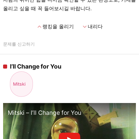
올리고 싶을 때 꼭 들어보시길 바랍니다.
expand_less
expand_more
랭킹을 올리기
내리다
문제를 신고하기
I’ll Change for You
Mitski
Mitski – I’ll Change for You