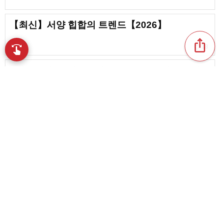
【최신】서양 힙합의 트렌드【2026】
ios_share
favorite_border
swipe
18
손끝으로 음악을 탐색
[2026년판] 드라이브할 때 듣고 싶은 세련된 팝
송–최신 인기곡
favorite_border
4
3월에 듣고 싶은 서양 음악의 명곡, 추천 히트송
[2026]
content_copy
유행하는 팝송 [2025년 2월]
play_arrow
[최신] 해외 R&B 트렌드 한눈에 보기! [2026]
favorite_border