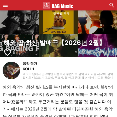
멋진 팝 음악
해외 팝 최신 발매곡【2026년 2월】
favorite_border
최종 업데이트:
2026/5/14
6
음악 작가
KOH-1
레코드 숍에서 근무하던 시절부터 부업으로 음악 라이터를 시작해, 음악
잡지와 디스크 가이드북, 무크지, 웹 매체 등에 18년 이상 기고해 왔습니
다. 라이터로서는 주로 서양 음악을 다루지만, 음악 리스너로서는 35년
넘게 ‘좋아하는 것을 좋아한다’를 모토로 호기심을 잃지 않으려 항상 마음
해외 음악의 최신 릴리스를 부지런히 따라가다 보면, 뜻밖의
쓰고 있습니다. 밴드 활동 경력이 있으며, 작사·작곡을 맡는 베이시스트
의 포지션이었습니다. 연주 경험이 있는 악기는 베이스, 기타, 피아노입
한 곡과 만나는 순간이 있곤 하죠.“이번 달에는 어떤 곡이 튀
니다. 40대 중반부터 영어 공부를 시작해 현재도 계속하고 있습니다.
어나왔을까?” 하고 두근거리는 분들도 많을 것 같습니다.이
기사에서는 2026년 2월에 막 발매된 따끈따끈한 해외 음악
을 장르를 가로질러 폭넓게 소개합니다.팝부터 힙합, R&B,