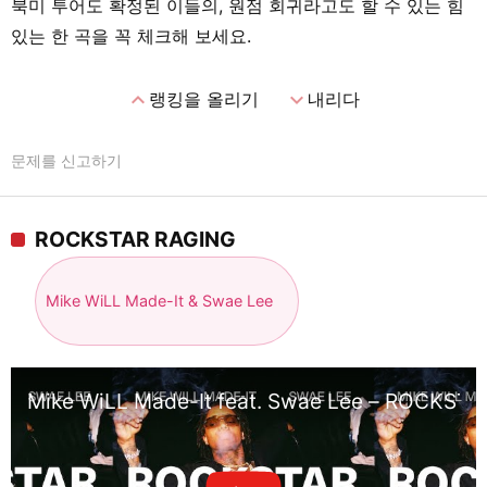
북미 투어도 확정된 이들의, 원점 회귀라고도 할 수 있는 힘
있는 한 곡을 꼭 체크해 보세요.
expand_less
expand_more
랭킹을 올리기
내리다
문제를 신고하기
ROCKSTAR RAGING
Mike WiLL Made-It & Swae Lee
Mike WiLL Made-It feat. Swae Lee – ROCKSTAR