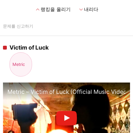
expand_less
expand_more
랭킹을 올리기
내리다
문제를 신고하기
Victim of Luck
Metric
Metric – Victim of Luck (Official Music Video)