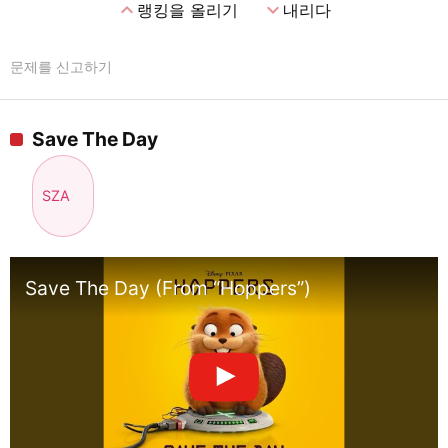
expand_less
expand_more
랭킹을 올리기
내리다
문제를 신고하기
Save The Day
SZA
Save The Day (From “Hoppers”)