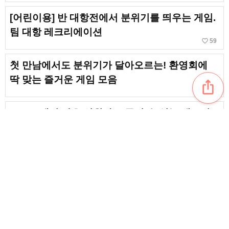
[어린이용] 반 대항전에서 분위기를 띄우는 게임.
팀 대항 레크리에이션
favorite_border
59
첫 만남에서도 분위기가 달아오르는! 환영회에
딱 맞는 즐거운 게임 모음
ios_share
favorite_border
7
ZOOM에서 많은 인원과도 즐길 수 있는 레크리
에이션
[바로 즐길 수 있어!] 초등학생에게 추천하는 신나
게盛り上がる 레크리에이션 게임
chat_bubble_outline
favorite_border
2
10894
content_copy
심심할 때 딱! 3명이 함께 즐길 수 있는 게임 모음