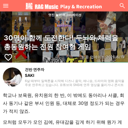
멋진 놀이·레크리에이션
30명이 함께 도전한다! 두뇌와 체력을
총동원하는 전원 참여형 게임
favorite_border
최종 업데이트:
2026/6/19
1
건반 연주자
SAKI
6살 때부터 일렉톤을 시작해 디즈니 음악, 애니송, 드라마와 영화 음악을
주로 연주하고 있습니다. 유튜브와 SNS에 연주 영상을 올리거나 콘서트
활동도 하고 있어요. 일렉톤 경험을 살려 학생 시절에는 신시사이저와 피
아노도 시작했고, 학교 주최 행사에도 출연했습니다. 라이터로서는 음악
학교나 보육원, 유치원의 한 반, 이 밖에도 동아리나 서클, 회
관련 기사뿐만 아니라 다양한 장르의 글을 다뤄왔기 때문에, 그동안의 경
험을 바탕으로 ‘해보고 싶다!’, ‘들어보고 싶다!’라고 느낄 수 있는 글을 전
사 동기나 같은 부서 인원 등, 대체로 30명 정도가 되는 경우
해드리고 싶습니다!
가 적지 않죠.
모처럼 모두가 모인 김에, 유대감을 깊게 하기 위해 뭔가 게