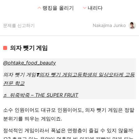
expand_less
expand_more
랭킹을 올리기
내리다
문제를 신고하기
Nakajima Junko
의자 뺏기 게임
@ohtake_food_beauty
의자 뺏기 게임❣️
의자 뺏기 게임
고등학생의 일상
오타케 고등
전문 학교
♬ 뒤죽박죽 – THE SUPER FRUIT
소수 인원이어도 대규모 인원이어도, 의자 뺏기 게임은 정말
분위기를 띄우는 게임이죠.
정석적인 게임이라서 폭넓은 연령층이 즐길 수 있지 않을까
요? 흐르고 있는 음악이 멈추면 빈 의자에 재빨리 앉게 되는