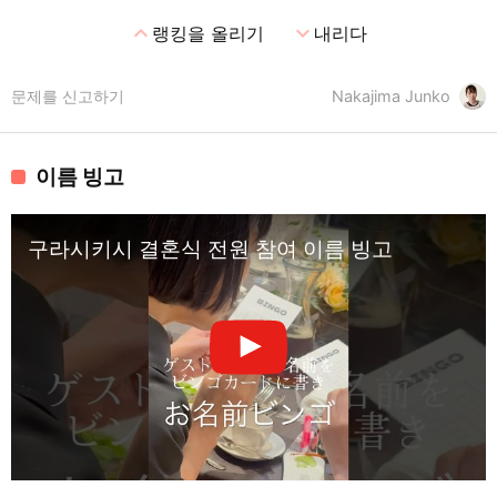
expand_less
expand_more
랭킹을 올리기
내리다
문제를 신고하기
Nakajima Junko
이름 빙고
구라시키시 결혼식 전원 참여 이름 빙고