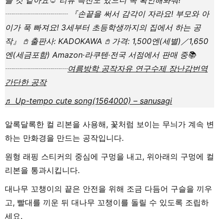
┈┈┈┈┈┈┈┈ 『손끝을 써서 감각이 자라요! 부모와 아
이가 푹 빠져요! 3세부터 초등학생까지의 집에서 하는 공
작』 𖤘 출판사: KADOKAWA 𖤘 가격: 1,500엔(세별)／1,650
엔(세금포함) Amazon·라쿠텐·전국 서점에서 판매 중📚
┈┈┈┈┈┈┈┈
여름방학 공작
자유 연구
수제 장난감
번역
간단한 공작
♬ Up-tempo cute song(1564000) – sanusagi
알록달록한 컬 리본을 사용해, 꽃처럼 보이는 무늬가 계속 변
하는 만화경을 만드는 공작입니다.
원형 래핑 스티커의 중심에 구멍을 내고, 위아래의 구멍에 컬
리본을 통과시킵니다.
대나무 꼬챙이의 끝은 안전을 위해 조금 다듬어 구슬을 끼우
고, 빨대를 끼운 뒤 대나무 꼬챙이를 돌릴 수 있도록 조립하
세요.