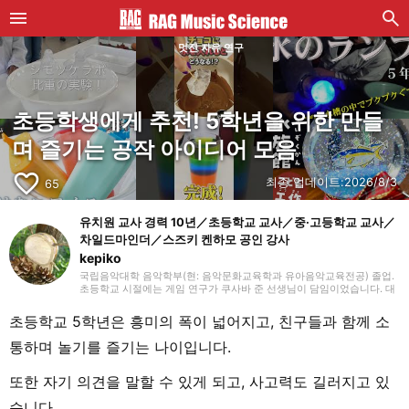
멋진 자유 연구
초등학생에게 추천! 5학년을 위한 만들
며 즐기는 공작 아이디어 모음
favorite_border
최종 업데이트:
2026/8/3
65
유치원 교사 경력 10년／초등학교 교사／중·고등학교 교사／
차일드마인더／스즈키 켄하모 공인 강사
kepiko
국립음악대학 음악학부(현: 음악문화교육학과 유아음악교육전공) 졸업.
초등학교 시절에는 게임 연구가 쿠사바 준 선생님이 담임이었습니다. 대
학 졸업 후 유치원 교사로 10년간, 방과후 보육 지도원으로 7년간 근무한
뒤, 싱가포르의 국제학교에서 음악 교사로 부임. 음악 교육뿐만 아니라
초등학교 5학년은 흥미의 폭이 넓어지고, 친구들과 함께 소
일본 문화와 전승 놀이, 레크리에이션 등을 전하는 활동도 하며 많은 아
이들과 교류해 왔습니다. 그 후 쇼가쿠칸에서 프리랜서 라이터, 기획, 편
통하며 놀기를 즐기는 나이입니다.
집 일을 통해 즐거운 어른들과의 만남을 거치며 전달하는 것의 즐거움을
경험. 교육 현장에서 키운 시각과 편집자로서의 경험을 살려, 인풋과 아
웃풋을 소중히 하며 음악과 아이들과 관련된 분야를 중심으로 실천에 도
또한 자기 의견을 말할 수 있게 되고, 사고력도 길러지고 있
움이 되는 정보를 전해드립니다. 취미는 악기, 노래, 수공예, 장난감, 그림
그리기, 전승 놀이, 아웃도어, 책, 공작, 크래프트. 특기는 팽이 기술.
습니다.