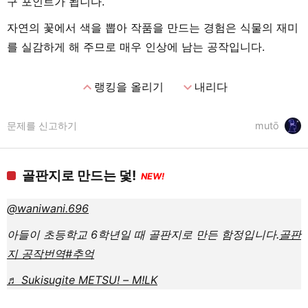
구 포인트가 됩니다.
자연의 꽃에서 색을 뽑아 작품을 만드는 경험은 식물의 재미
를 실감하게 해 주므로 매우 인상에 남는 공작입니다.
expand_less
expand_more
랭킹을 올리기
내리다
문제를 신고하기
mutō
골판지로 만드는 덫!
NEW!
@waniwani.696
아들이 초등학교 6학년일 때 골판지로 만든 함정입니다.
골판
지 공작
번역
#추억
♬ Sukisugite METSU! – M!LK