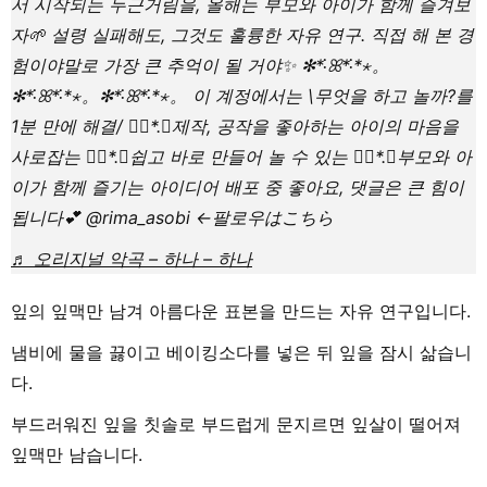
서 시작되는 두근거림을, 올해는 부모와 아이가 함께 즐겨보
자🌱 설령 실패해도, 그것도 훌륭한 자유 연구. 직접 해 본 경
험이야말로 가장 큰 추억이 될 거야✨ ✻*˸ꕤ*˸*⋆。
✻*˸ꕤ*˸*⋆。✻*˸ꕤ*˸*⋆。 이 계정에서는 \무엇을 하고 놀까?를
1분 만에 해결/ ❁⃘*.ﾟ제작, 공작을 좋아하는 아이의 마음을
사로잡는 ❁⃘*.ﾟ쉽고 바로 만들어 놀 수 있는 ❁⃘*.ﾟ부모와 아
이가 함께 즐기는 아이디어 배포 중 좋아요, 댓글은 큰 힘이
됩니다💕 @rima_asobi ←팔로우はこちら
♬ 오리지널 악곡 – 하나 – 하나
잎의 잎맥만 남겨 아름다운 표본을 만드는 자유 연구입니다.
냄비에 물을 끓이고 베이킹소다를 넣은 뒤 잎을 잠시 삶습니
다.
부드러워진 잎을 칫솔로 부드럽게 문지르면 잎살이 떨어져
잎맥만 남습니다.