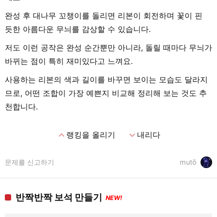
완성 후 대나무 꼬챙이를 돌리면 리본이 회전하며 꽃이 핀
듯한 아름다운 무늬를 감상할 수 있습니다.
저도 이런 공작은 완성 순간뿐만 아니라, 돌릴 때마다 무늬가
바뀌는 점이 특히 재미있다고 느껴요.
사용하는 리본의 색과 길이를 바꾸면 보이는 모습도 달라지
므로, 어떤 조합이 가장 예쁜지 비교해 정리해 보는 것도 추
천합니다.
expand_less
expand_more
랭킹을 올리기
내리다
문제를 신고하기
mutō
반짝반짝 보석 만들기
NEW!