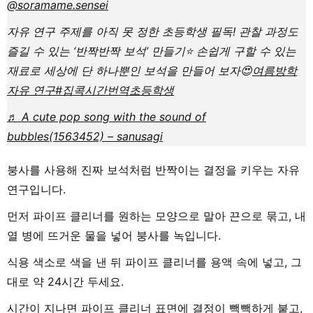
@soramame.sensei
자유 연구 주제를 아직 못 정한 초등학생 필독! 관찰 과정도
즐길 수 있는 ‘반짝반짝 보석’ 만들기⭐ 손쉽게 구할 수 있는
재료로 세상에 단 하나뿐인 보석을 만들어 보자😍
여름방학
자유 연구
#집콕시간
번역
초등학생
♬ A cute pop song with the sound of
bubbles(1563452) – sanusagi
붕사를 사용해 진짜 보석처럼 반짝이는 결정을 키우는 자유
연구입니다.
먼저 파이프 클리너를 원하는 모양으로 말아 끈으로 묶고, 내
열 병에 뜨거운 물을 넣어 붕사를 녹입니다.
식용 색소로 색을 낸 뒤 파이프 클리너를 용액 속에 넣고, 그
대로 약 24시간 두세요.
시간이 지나면 파이프 클리너 표면에 결정이 빽빽하게 붙고,