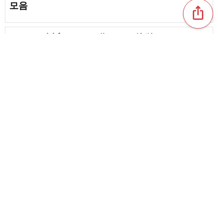
모음
ios_share
favorite_border
53
[여아용]身近なもので作れる！簡単だけどかわ
いい工作のアイデア集
chat_bubble_outline
favorite_border
7
235
어른들의 취미로 추천하는 공예. 세련되고 귀여운
작품 모음
favorite_border
17
content_copy
랩 심 공작으로 아이들이 푹 빠진다! 초등학생을
위한 아이디어 모음
favorite_border
favorite_border
179
[초등학생용] 간단한 손수 제작 선물 아이디어 모
음
chat_bubble_outline
favorite_border
2
330