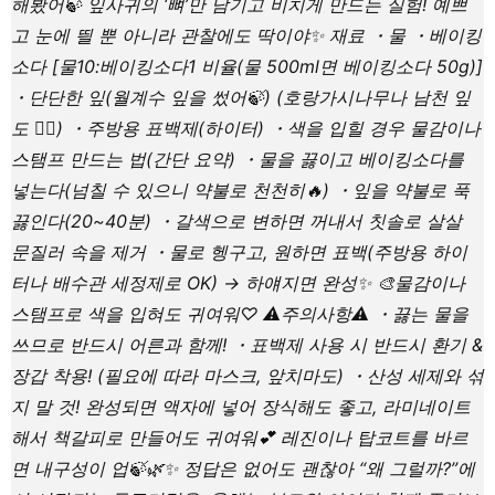
해봤어🍃 잎사귀의 ‘뼈’만 남기고 비치게 만드는 실험! 예쁘
고 눈에 띌 뿐 아니라 관찰에도 딱이야✨ 재료 ・물 ・베이킹
소다 [물10:베이킹소다1 비율(물 500ml면 베이킹소다 50g)]
・단단한 잎(월계수 잎을 썼어🍃) (호랑가시나무나 남천 잎
도 🙆‍♀️) ・주방용 표백제(하이터) ・색을 입힐 경우 물감이나
스탬프 만드는 법(간단 요약) ・물을 끓이고 베이킹소다를
넣는다(넘칠 수 있으니 약불로 천천히🔥) ・잎을 약불로 푹
끓인다(20~40분) ・갈색으로 변하면 꺼내서 칫솔로 살살
문질러 속을 제거 ・물로 헹구고, 원하면 표백(주방용 하이
터나 배수관 세정제로 OK) → 하얘지면 완성✨ 🎨물감이나
스탬프로 색을 입혀도 귀여워♡ ⚠️주의사항⚠️ ・끓는 물을
쓰므로 반드시 어른과 함께! ・표백제 사용 시 반드시 환기 &
장갑 착용! (필요에 따라 마스크, 앞치마도) ・산성 세제와 섞
지 말 것! 완성되면 액자에 넣어 장식해도 좋고, 라미네이트
해서 책갈피로 만들어도 귀여워💕 레진이나 탑코트를 바르
면 내구성이 업🍃🌿✨ 정답은 없어도 괜찮아 “왜 그럴까?”에