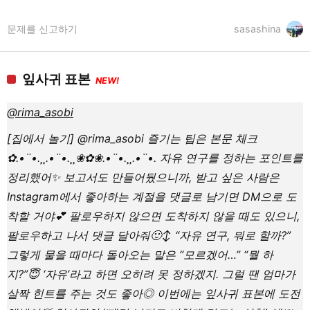
문제를 신고하기
sasashina
잎사귀 표본
NEW!
@rima_asobi
[집에서 놀기] @rima_asobi 즐기는 팁은 본문 체크
✿.•¨•.¸¸.•¨•.¸¸❀✿❀.•¨•.¸¸.•¨•. 자유 연구를 정하는 포인트를
정리했어✨ 보고서도 만들어뒀으니까, 받고 싶은 사람은
Instagram에서 좋아하는 계절을 댓글로 남기면 DM으로 도
착할 거야💕 팔로우하지 않으면 도착하지 않을 때도 있으니,
팔로우하고 나서 댓글 달아줘🙂‍↕️ “자유 연구, 뭐로 할까?”
그렇게 물을 때마다 돌아오는 말은 “모르겠어…” “뭘 하
지?”😇 ‘자유’라고 하면 오히려 못 정하겠지. 그럴 땐 엄마가
살짝 힌트를 주는 것도 좋아◎ 이번에는 잎사귀 표본에 도전