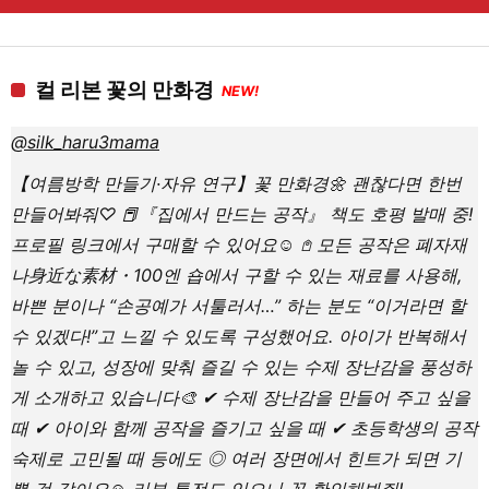
컬 리본 꽃의 만화경
NEW!
@silk_haru3mama
【여름방학 만들기·자유 연구】꽃 만화경🌼 괜찮다면 한번
만들어봐줘♡ 📕『집에서 만드는 공작』 책도 호평 발매 중!
프로필 링크에서 구매할 수 있어요☺️ 𖤘 모든 공작은 폐자재
나身近な素材・100엔 숍에서 구할 수 있는 재료를 사용해,
바쁜 분이나 “손공예가 서툴러서…” 하는 분도 “이거라면 할
수 있겠다!”고 느낄 수 있도록 구성했어요. 아이가 반복해서
놀 수 있고, 성장에 맞춰 즐길 수 있는 수제 장난감을 풍성하
게 소개하고 있습니다🎨 ✔ 수제 장난감을 만들어 주고 싶을
때 ✔ 아이와 함께 공작을 즐기고 싶을 때 ✔ 초등학생의 공작
숙제로 고민될 때 등에도 ◎ 여러 장면에서 힌트가 되면 기
쁠 것 같아요☺️ 리뷰 특전도 있으니 꼭 확인해봐줘!