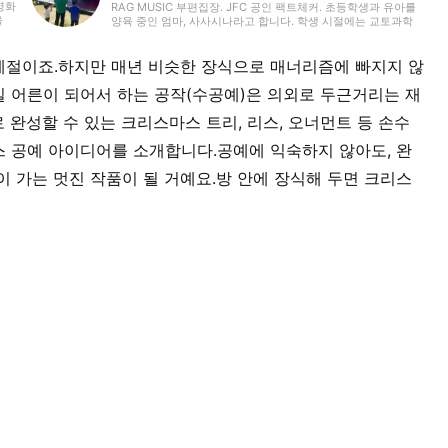
영화
RAG MUSIC 부편집장. JFC 공인 팩트체커. 초등학생과 유아를
을
양육 중인 엄마, 사사시나라고 합니다. 학생 시절에는 교토과학
생
기술전문학교에서 음향·조명·영상 기술 등 폭넓게 배우며, 종합
에도
적인 무대 연출부터 크리에이티브한 표현력의 기초까지 익혔습
양한
니다. 졸업 후 현재 재직 중인 음악 제작 회사에 입사하여 지금까
계절이죠.하지만 매년 비슷한 장식으로 매너리즘에 빠지지 않
보고
지 줄곧 제작 분야에서 경험을 쌓으며, 음악을 축으로 다양한 업
습
무에 임하고 있습니다. 현재는 제가 나름대로 육아를 통해 배우
실 어른이 되어서 하는 공작(수공예)은 의외로 두근거리는 재
고, 아이들과 매일 마주하며 느끼고 알게 된 것들을 살려, 아동 대
상의 기사 중심으로 담당하고 있습니다. 조금이라도 여러분께 도
완성할 수 있는 크리스마스 트리, 리스, 오너먼트 등 손수
움이 되길 바랍니다!
 공예 아이디어를 소개합니다.공예에 익숙하지 않아도, 완
 가는 멋진 작품이 될 거예요.방 안에 장식해 두면 크리스