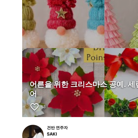
어른을 위한 크리스마스 공예. 
어
favorite_border
63
건반 연주자
SAKI