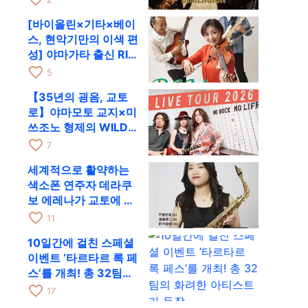
RAG로
[바이올린×기타×베이
스, 현악기만의 이색 편
성] 야마가타 출신 RIM
이 첫 전국 투어로 8월
favorite_border
5
17일 RAG에
【35년의 굉음, 교토
로】야마모토 교지×미
쓰조노 형제의 WILD
FLAG가 8월 6일 RAG
favorite_border
7
에서 라이브
세계적으로 활약하는
색소폰 연주자 데라쿠
보 에레나가 교토에 온
다! 콰르텟 투어 교토
favorite_border
11
공연을 10월 28일에
10일간에 걸친 스페셜
개최
이벤트 ‘타르타르 록 페
스’를 개최! 총 32팀의
화려한 아티스트가 등
favorite_border
17
장