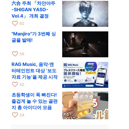
六合 주최 「차안야주
-SHIGAN YASO-
Vol.4」 개최 결정
favorite_border
62
"Manjiro"가 3번째 싱
글을 발매!
favorite_border
59
RAG Music, 음악·엔
터테인먼트 대상 ‘보도
자료 기능’을 제공 시작
favorite_border
52
초등학생이 푹 빠진다!
즐겁게 놀 수 있는 골판
지 총 아이디어 모음
favorite_border
24