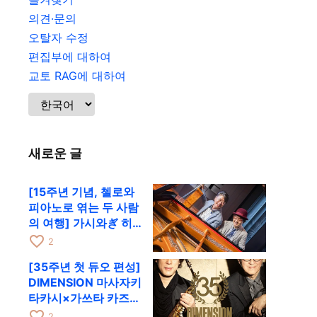
의견·문의
오탈자 수정
편집부에 대하여
교토 RAG에 대하여
새로운 글
[15주년 기념, 첼로와
피아노로 엮는 두 사람
의 여행] 가시와ぎ 히
로키 & 미쓰다 겐이치
favorite_border
2
가 11월 12일 교토
[35주년 첫 듀오 편성]
RAG로
DIMENSION 마사자키
타카시×가쓰타 카즈키
가 10월 11일 교토
favorite_border
2