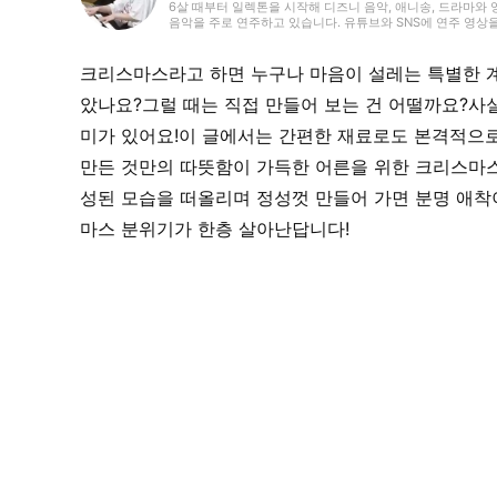
6살 때부터 일렉톤을 시작해 디즈니 음악, 애니송, 드라마와 
음악을 주로 연주하고 있습니다. 유튜브와 SNS에 연주 영상
올리거나 콘서트 활동도 하고 있어요. 일렉톤 경험을 살려 학
시절에는 신시사이저와 피아노도 시작했고, 학교 주최 행사
출연했습니다. 라이터로서는 음악 관련 기사뿐만 아니라 다
크리스마스라고 하면 누구나 마음이 설레는 특별한 
장르의 글을 다뤄왔기 때문에, 그동안의 경험을 바탕으로 ‘해
싶다!’, ‘들어보고 싶다!’라고 느낄 수 있는 글을 전해드리고 싶
았나요?그럴 때는 직접 만들어 보는 건 어떨까요?사
니다!
미가 있어요!이 글에서는 간편한 재료로도 본격적으로 
만든 것만의 따뜻함이 가득한 어른을 위한 크리스마스
성된 모습을 떠올리며 정성껏 만들어 가면 분명 애착이
마스 분위기가 한층 살아난답니다!