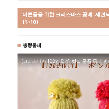
어른들을 위한 크리스마스 공예. 세련
(1~10)
뽕뽕톰테
[크리스마스 100엔 DIY] 털실 폼폼 톰테 