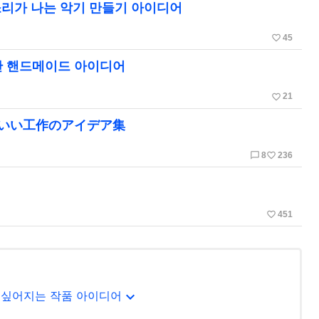
소리가 나는 악기 만들기 아이디어
favorite_border
45
단 핸드메이드 아이디어
favorite_border
21
わいい工作のアイデア集
chat_bubble_outline
favorite_border
8
236
favorite_border
451
expand_more
 싶어지는 작품 아이디어