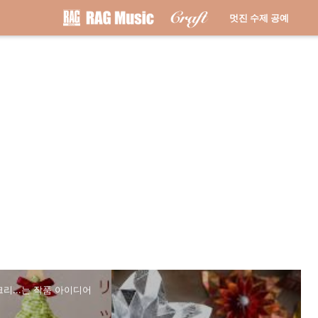
멋진 수제 공예
리...는 작품 아이디어