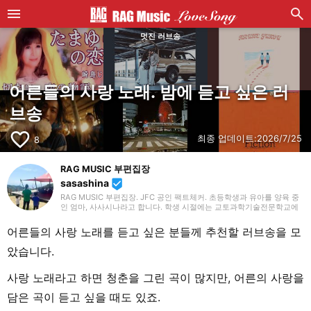
멋진 러브송
어른들의 사랑 노래. 밤에 듣고 싶은 러
브송
favorite_border
최종 업데이트:
2026/7/25
8
RAG MUSIC 부편집장
sasashina
beenhere
RAG MUSIC 부편집장. JFC 공인 팩트체커. 초등학생과 유아를 양육 중
인 엄마, 사사시나라고 합니다. 학생 시절에는 교토과학기술전문학교에
서 음향·조명·영상 기술 등 폭넓게 배우며, 종합적인 무대 연출부터 크리
에이티브한 표현력의 기초까지 익혔습니다. 졸업 후 현재 재직 중인 음악
어른들의 사랑 노래를 듣고 싶은 분들께 추천할 러브송을 모
제작 회사에 입사하여 지금까지 줄곧 제작 분야에서 경험을 쌓으며, 음악
을 축으로 다양한 업무에 임하고 있습니다. 현재는 제가 나름대로 육아를
았습니다.
통해 배우고, 아이들과 매일 마주하며 느끼고 알게 된 것들을 살려, 아동
대상의 기사 중심으로 담당하고 있습니다. 조금이라도 여러분께 도움이
되길 바랍니다!
사랑 노래라고 하면 청춘을 그린 곡이 많지만, 어른의 사랑을
담은 곡이 듣고 싶을 때도 있죠.