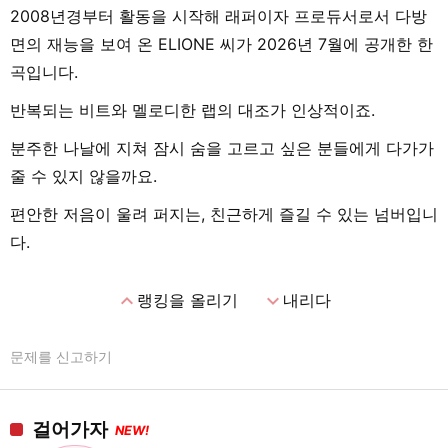
2008년경부터 활동을 시작해 래퍼이자 프로듀서로서 다방
면의 재능을 보여 온 ELIONE 씨가 2026년 7월에 공개한 한
곡입니다.
반복되는 비트와 멜로디한 랩의 대조가 인상적이죠.
분주한 나날에 지쳐 잠시 숨을 고르고 싶은 분들에게 다가가
줄 수 있지 않을까요.
편안한 저음이 울려 퍼지는, 친근하게 즐길 수 있는 넘버입니
다.
expand_less
expand_more
랭킹을 올리기
내리다
문제를 신고하기
걸어가자
NEW!