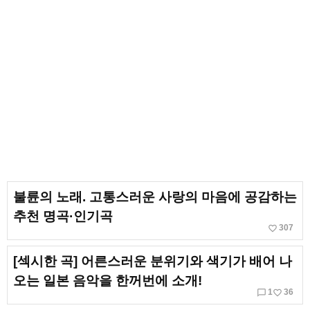
불륜의 노래. 고통스러운 사랑의 마음에 공감하는
추천 명곡·인기곡
favorite_border
307
[섹시한 곡] 어른스러운 분위기와 색기가 배어 나
오는 일본 음악을 한꺼번에 소개!
chat_bubble_outline
favorite_border
1
36