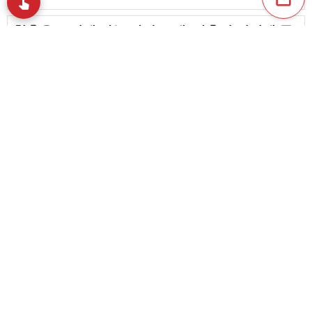
swipe
손끝으로 음악을 탐색
청춘을 느끼게 하는 사랑 노래. 사춘기 시절에 듣
고 떠올리고 싶은 러브송
favorite_border
19
60대 남성이 청춘을 떠올리는 러브송. 그 시절의
사랑과 만나는 명곡들
favorite_border
13
content_copy
사랑을 노래한 엔카의 명곡. 어른들의 연애模様을
그린 곡 모음
play_arrow
favorite_border
1
[울고 싶을 때] 발라드 러브송. 애절한 사랑 노래
favorite_border
favorite_border
25
여유 세대분들께 추천하는, 남성 아티스트가 부르
는 러브송