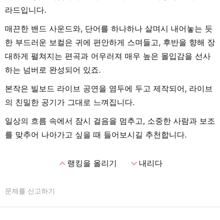
라드입니다.
매끈한 밴드 사운드와, 단어를 하나하나 살며시 내어놓는 듯
한 부드러운 보컬은 귀에 편안하게 스며들고, 후반을 향해 장
대하게 펼쳐지는 편곡과 어우러져 매우 높은 몰입감을 선사
하는 넘버로 완성되어 있죠.
본작은 빌보드 라이브 공연을 염두에 두고 제작되어, 라이브
의 친밀한 공기가 그대로 느껴집니다.
일상의 흐름 속에서 잠시 걸음을 멈추고, 소중한 사람과 보조
를 맞추어 나아가고 싶을 때 들어보시길 추천합니다.
expand_less
expand_more
랭킹을 올리기
내리다
문제를 신고하기