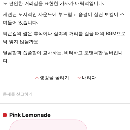
도 편안한 거리감을 표현한 가사가 매력적입니다.
세련된 도시적인 사운드에 부드럽고 숨결이 실린 보컬이 스
며들어 있습니다.
퇴근길의 짧은 휴식이나 심야의 거리를 걸을 때의 BGM으로
딱 맞지 않을까요.
달콤함과 씁쓸함이 교차하는, 비터하고 로맨틱한 넘버입니
다.
expand_less
expand_more
랭킹을 올리기
내리다
문제를 신고하기
Pink Lemonade