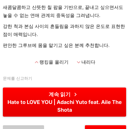
새콤달콤하고 산뜻한 칠 팝을 기반으로, 끝내고 싶으면서도
놓을 수 없는 연애 관계의 중독성을 그려냅니다.
강한 척과 본심 사이의 흔들림을 과하지 않은 온도로 표현한
점이 매력입니다.
편안한 그루브에 몸을 맡기고 싶은 분께 추천합니다.
expand_less
expand_more
랭킹을 올리기
내리다
문제를 신고하기
chevron_right
계속 읽기
Hate to LOVE YOU
Adachi Yuto feat. Aile The
Shota