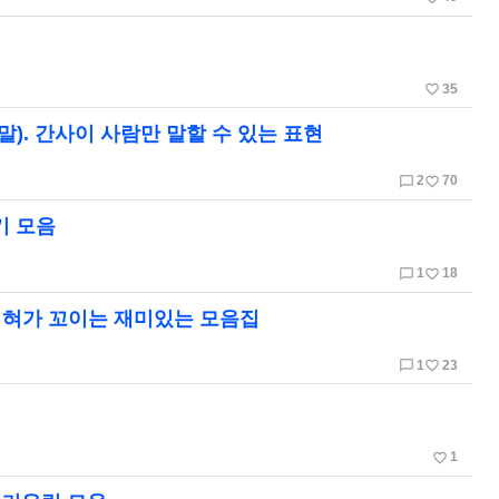
favorite_border
35
). 간사이 사람만 말할 수 있는 표현
chat_bubble_outline
favorite_border
2
70
기 모음
chat_bubble_outline
favorite_border
1
18
 혀가 꼬이는 재미있는 모음집
chat_bubble_outline
favorite_border
1
23
favorite_border
1