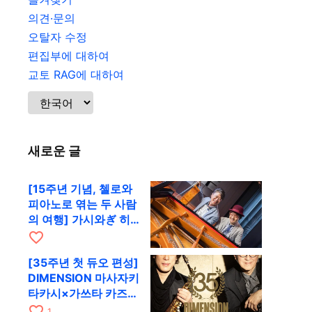
의견·문의
오탈자 수정
편집부에 대하여
교토 RAG에 대하여
새로운 글
[15주년 기념, 첼로와
피아노로 엮는 두 사람
의 여행] 가시와ぎ 히
로키 & 미쓰다 겐이치
favorite_border
가 11월 12일 교토
[35주년 첫 듀오 편성]
RAG로
DIMENSION 마사자키
타카시×가쓰타 카즈키
가 10월 11일 교토
favorite_border
1