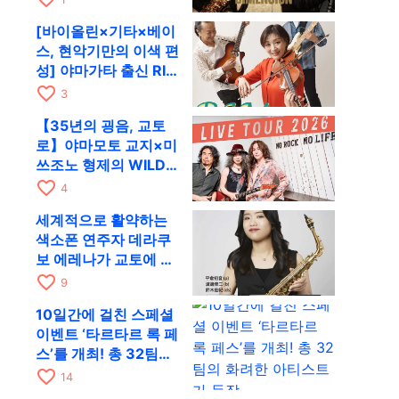
RAG로
[바이올린×기타×베이
스, 현악기만의 이색 편
성] 야마가타 출신 RIM
이 첫 전국 투어로 8월
favorite_border
3
17일 RAG에
【35년의 굉음, 교토
로】야마모토 교지×미
쓰조노 형제의 WILD
FLAG가 8월 6일 RAG
favorite_border
4
에서 라이브
세계적으로 활약하는
색소폰 연주자 데라쿠
보 에레나가 교토에 온
다! 콰르텟 투어 교토
favorite_border
9
공연을 10월 28일에
10일간에 걸친 스페셜
개최
이벤트 ‘타르타르 록 페
스’를 개최! 총 32팀의
화려한 아티스트가 등
favorite_border
14
장