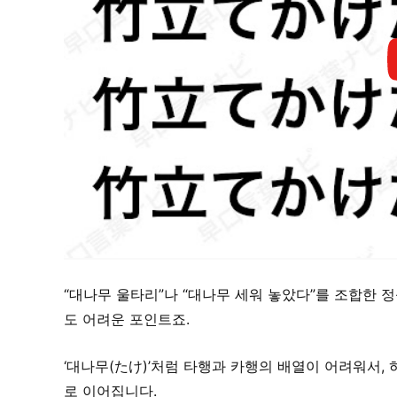
“대나무 울타리”나 “대나무 세워 놓았다”를 조합한 
도 어려운 포인트죠.
‘대나무(たけ)’처럼 타행과 카행의 배열이 어려워서,
로 이어집니다.