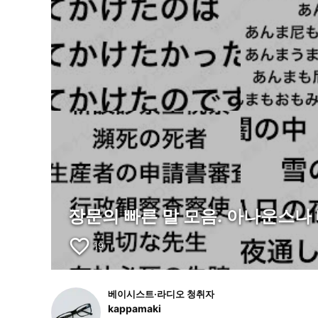
장문의 빠른 말 모음. 아나운스나
favorite_border
19
베이시스트·라디오 청취자
kappamaki