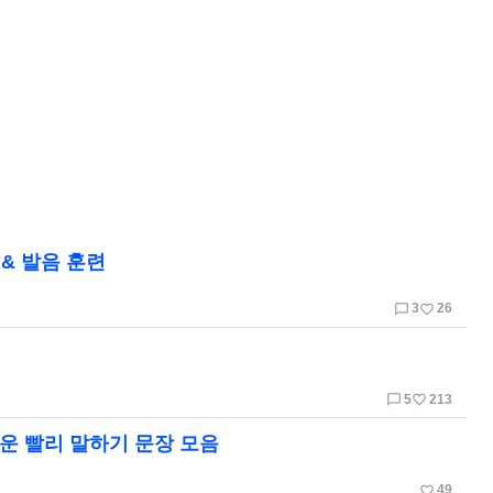
& 발음 훈련
chat_bubble_outline
favorite_border
3
26
chat_bubble_outline
favorite_border
5
213
려운 빨리 말하기 문장 모음
favorite_border
49