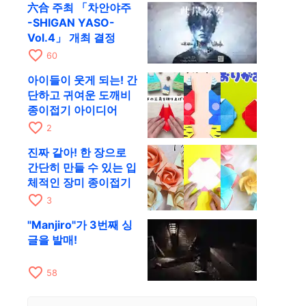
六合 주최 「차안야주
-SHIGAN YASO-
Vol.4」 개최 결정
favorite_border
60
아이들이 웃게 되는! 간
단하고 귀여운 도깨비
종이접기 아이디어
favorite_border
2
진짜 같아! 한 장으로
간단히 만들 수 있는 입
체적인 장미 종이접기
favorite_border
3
"Manjiro"가 3번째 싱
글을 발매!
favorite_border
58