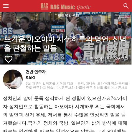
멋진 명언·격언
뜨거운 아오야마 시ゲ하루의 명언. 신념
을 관철하는 말들
favorite_border
최종 업데이트:
2026/2/3
건반 연주자
SAKI
6살 때부터 일렉톤을 시작해 디즈니 음악, 애니송, 드라마와 영화 음악을
주로 연주하고 있습니다. 유튜브와 SNS에 연주 영상을 올리거나 콘서트
활동도 하고 있어요. 일렉톤 경험을 살려 학생 시절에는 신시사이저와 피
아노도 시작했고, 학교 주최 행사에도 출연했습니다. 라이터로서는 음악
정치인의 말에 문득 생각하게 된 경험이 있으신가요?작가이
관련 기사뿐만 아니라 다양한 장르의 글을 다뤄왔기 때문에, 그동안의 경
험을 바탕으로 ‘해보고 싶다!’, ‘들어보고 싶다!’라고 느낄 수 있는 글을 전
자 정치인으로 활동하는 아오야마 시게하루 씨는 국회에서
해드리고 싶습니다!
의 발언과 선거 유세, 저서를 통해 수많은 인상적인 말을 남
겨왔습니다.국가의 정치와 국방, 일본인의 삶의 방식에 대해
때로는 엄격하게, 때로는 열정적으로 말하는 그의 언어에는