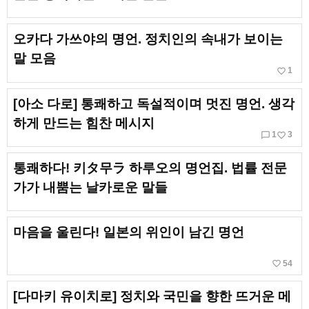
오카다 가쓰야의 명언. 정치인의 속내가 보이는
말 모음
favorite_border
1
[아소 다로] 통쾌하고 독설적이며 멋진 명언. 생각
하게 만드는 힘찬 메시지
chat_bubble_outline
favorite_border
1
3
통쾌하다! 키タ무ラ 하루오의 명언집. 법률 전문
가가 내뿜는 날카로운 말들
마음을 울린다! 일본의 위인이 남긴 명언
favorite_border
54
[다마키 유이치로] 정치와 국민을 향한 뜨거운 메