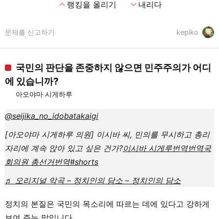
expand_less
expand_more
랭킹을 올리기
내리다
문제를 신고하기
kepiko
국민의 판단을 존중하지 않으면 민주주의가 어디
에 있습니까?
아오야마 시게하루
@seijika_no_idobatakaigi
[아오야마 시게하루 의원] 이시바 씨, 민의를 무시하고 총리
자리에 계속 앉아 있고 싶은 건가?
이시바 시게루
번역
번역
국
회의원 총선거
번역
#shorts
♬ 오리지널 악곡 – 정치인의 담소 – 정치인의 담소
정치의 본질은 국민의 목소리에 따르는 데에 있다고 강하게
보여 주는 말입니다.