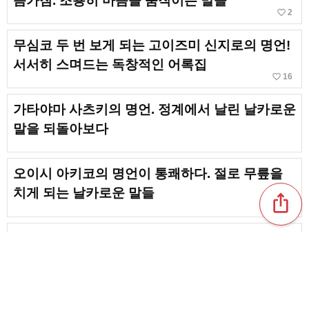
음가짐. 조용히 마음을 움직이는 말들
favorite_border
2
무심코 두 번 보게 되는 고이즈미 신지로의 명언!
서서히 스며드는 독창적인 어록집
favorite_border
16
가타야마 사츠키의 명언. 정계에서 날린 날카로운
말을 되돌아보다
오이시 아키코의 명언이 통쾌하다. 절로 무릎을
치게 되는 날카로운 말들
ios_share
favorite_border
1
미래를 말하는 안노 타카히로의 명언. 날카로운
시선으로 전해지는 말들
무심코 따라 말하고 싶어지는! 애니의 멋진 명대