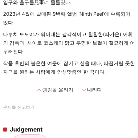
입구와 출구를見事に 물들였다.
2023년 4월에 발매된 9번째 앨범 ‘Ninth Peel’에 수록되어
있다.
다부치 토모야가 엮어내는 감각적이고 힐힐한(따가운) 어휘
의 감촉과, 사이토 코스케의 맑고 투명한 보컬이 절묘하게 어
우러진다.
작품 후반의 불온한 여운에 잠기고 싶을 때나, 따끔거릴 듯한
자극을 원하는 사람에게 안성맞춤인 한 곡이다.
expand_less
expand_more
랭킹을 올리기
내리다
문제를 신고하기
Judgement