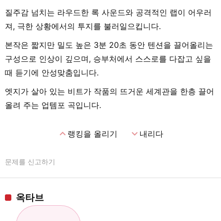
질주감 넘치는 라우드한 록 사운드와 공격적인 랩이 어우러
져, 극한 상황에서의 투지를 불러일으킵니다.
본작은 짧지만 밀도 높은 3분 20초 동안 텐션을 끌어올리는
구성으로 인상이 깊으며, 승부처에서 스스로를 다잡고 싶을
때 듣기에 안성맞춤입니다.
엣지가 살아 있는 비트가 작품의 뜨거운 세계관을 한층 끌어
올려 주는 업템포 곡입니다.
expand_less
expand_more
랭킹을 올리기
내리다
문제를 신고하기
옥타브