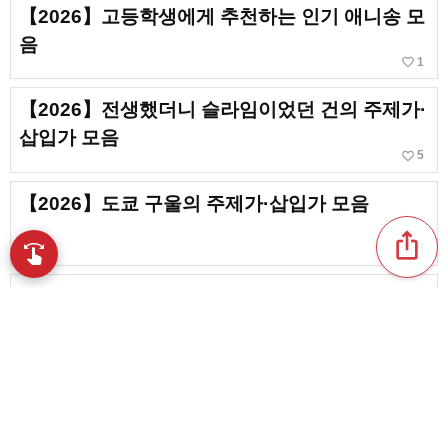
【2026】고등학생에게 추천하는 인기 애니송 모
음
favorite_border
1
【2026】전생했더니 슬라임이었던 건의 주제가·
삽입가 모음
favorite_border
5
【2026】도쿄 구울의 주제가·삽입가 모음
ios_share
favorite_border
swipe
4
손끝으로 음악을 탐색
[남성 대상] 여흥이나 장기자랑에서 분위기 띄우
는 철판·최신 애니송 모음 [2026]
favorite_border
2
【2026】중학생에게 추천하는 애니송. 인기 애
니메이션의 주제가, 삽입곡
favorite_border
13