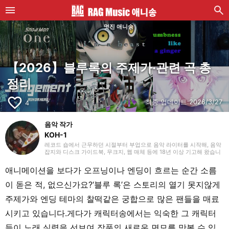
멋진 애니송
【2026】블루록의 주제가·관련 곡 총
정리
favorite_border
최종 업데이트:
2026/3/27
4
음악 작가
KOH-1
레코드 숍에서 근무하던 시절부터 부업으로 음악 라이터를 시작해, 음악
잡지와 디스크 가이드북, 무크지, 웹 매체 등에 18년 이상 기고해 왔습니
다. 라이터로서는 주로 서양 음악을 다루지만, 음악 리스너로서는 35년
넘게 ‘좋아하는 것을 좋아한다’를 모토로 호기심을 잃지 않으려 항상 마음
애니메이션을 보다가 오프닝이나 엔딩이 흐르는 순간 소름
쓰고 있습니다. 밴드 활동 경력이 있으며, 작사·작곡을 맡는 베이시스트
의 포지션이었습니다. 연주 경험이 있는 악기는 베이스, 기타, 피아노입
이 돋은 적, 없으신가요?‘블루 록’은 스토리의 열기 못지않게
니다. 40대 중반부터 영어 공부를 시작해 현재도 계속하고 있습니다.
주제가와 엔딩 테마의 찰떡같은 궁합으로 많은 팬들을 매료
시키고 있습니다.게다가 캐릭터송에서는 익숙한 그 캐릭터
들이 노래 실력을 선보여 작품의 새로운 면모를 맛볼 수 있