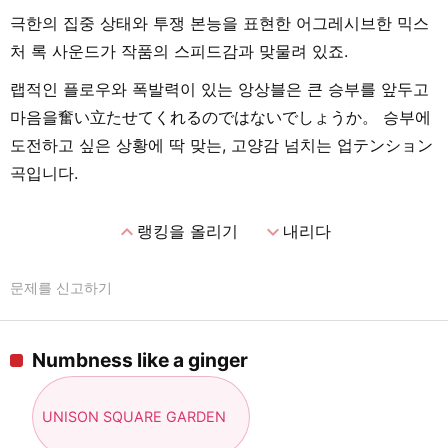
극한의 집중 상태와 투쟁 본능을 표현한 어그레시브한 믹스
처 록 사운드가 작품의 스피드감과 맞물려 있죠.
랩적인 플로우와 폭발력이 있는 앙상블은 큰 승부를 앞두고
마음을奮い立たせてくれるのではないでしょうか。 승부에
도전하고 싶은 상황에 딱 맞는, 고양감 넘치는 업テンション
곡입니다.
expand_less
expand_more
랭킹을 올리기
내리다
문제를 신고하기
Numbness like a ginger
UNISON SQUARE GARDEN