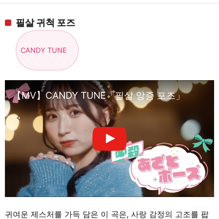
필살 귀척 포즈
CANDY TUNE
【MV】CANDY TUNE「필살 앙증 포즈」
귀여운 제스처를 가득 담은 이 곡은, 사랑 감정의 고조를 팝