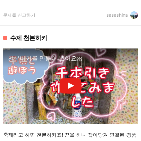
문제를 신고하기
sasashina
수제 천본히키
천본비키를 만들어 봤어요🎀
축제라고 하면 천본히키죠! 끈을 하나 잡아당겨 연결된 경품