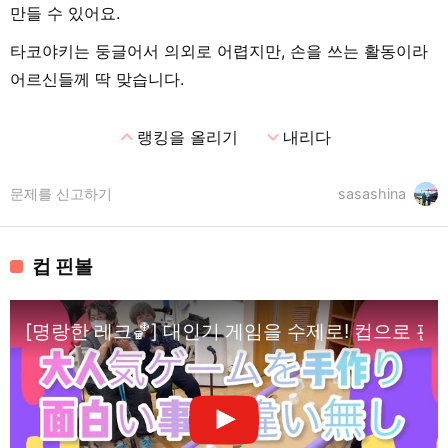
만들 수 있어요.
타코야키는 둥글어서 의외로 어렵지만, 손을 쓰는 활동이라
어르신들께 딱 맞습니다.
expand_less
expand_more
랭킹을 올리기
내리다
문제를 신고하기
sasashina
컵 핀볼
[명랑한 레크🏀] 대인기 게임을 수제로! 컵으로 핀