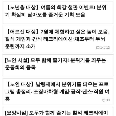
【노년층 대상】여름의 최강 철판 이벤트! 분위
기 확실히 달아오를 즐거운 기획 모음
【어르신 대상】7월에 체험하고 싶은 놀이 모음.
칠석 게임과 간식 레크리에이션·체조부터 두뇌
훈련까지 소개
chat_bubble_outline
favorite_border
1
12
[노인 시설] 모두 함께 즐기자! 분위기를 띄우는
운동회의 종목
【노인 대상】납량제에서 분위기를 띄우는 프로
그램 총정리. 포장마차형 게임·공작·댄스·직원 여
흥
favorite_border
33
[요양시설] 모두가 함께 즐기는 칠석 레크리에이