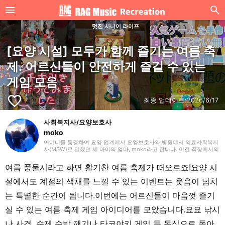
멋진 시니어 라이프
[요양 시설] 모두가 함께 즐기는 여름 축
제. 어르신들이 안전하게 즐길 수 있는
게임 모음
favorite_border
최종 업데이트:
2026/6/17
사회복지사/요양보호사
moko
어머니를 동경하여 요양 업계에서 요양보호사와 병원에서 의료사회복지
사(MSW)로 일했던 세 아이의 엄마, moko라고 합니다. 이전 직장에서의
경험을 살려 주로 요양(개호)에 관한 글을 작성하겠습니다. 잘 부탁드립
니다.
여름 풍물시라고 하면 활기찬 여름 축제가 떠오르죠!요양 시
설에서도 계절의 색채를 느낄 수 있는 이벤트는 웃음이 넘치
는 특별한 순간이 됩니다.이번에는 어르신들이 마음껏 즐기
실 수 있는 여름 축제 게임 아이디어를 모았습니다.요요 낚시
나 사격, 수제 수박 깨기나 타코야키 게임 등 동심으로 돌아