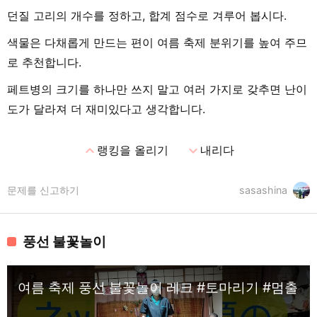
던질 고리의 개수를 정하고, 합계 점수로 겨루어 봅시다.
색물은 다채롭게 만드는 편이 여름 축제 분위기를 높여 주므
로 추천합니다.
페트병의 크기를 하나만 쓰지 말고 여러 가지로 갖추면 난이
도가 달라져 더 재미있다고 생각합니다.
expand_less
expand_more
랭킹을 올리기
내리다
문제를 신고하기
sasashina
풍선 불꽃놀이
여름 축제 풍선 불꽃놀이 레크 #토마리기 #멈출수