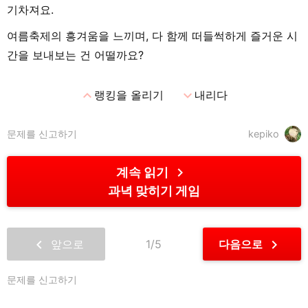
기차져요.
여름축제의 흥겨움을 느끼며, 다 함께 떠들썩하게 즐거운 시
간을 보내보는 건 어떨까요?
expand_less
expand_more
랭킹을 올리기
내리다
문제를 신고하기
kepiko
chevron_right
계속 읽기
과녁 맞히기 게임
chevron_left
chevron_right
앞으로
1/5
다음으로
문제를 신고하기