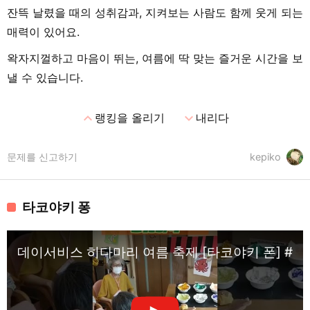
잔뜩 날렸을 때의 성취감과, 지켜보는 사람도 함께 웃게 되는
매력이 있어요.
왁자지껄하고 마음이 뛰는, 여름에 딱 맞는 즐거운 시간을 보
낼 수 있습니다.
expand_less
expand_more
랭킹을 올리기
내리다
문제를 신고하기
kepiko
타코야키 퐁
데이서비스 히다마리 여름 축제 [타코야키 폰] 