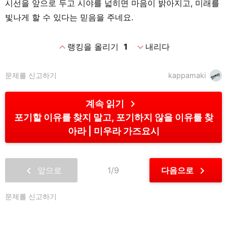
시선을 앞으로 두고 시야를 넓히면 마음이 밝아지고, 미래를
빛나게 할 수 있다는 믿음을 주네요.
expand_less
expand_more
랭킹을 올리기
1
내리다
문제를 신고하기
kappamaki
chevron_right
계속 읽기
포기할 이유를 찾지 말고, 포기하지 않을 이유를 찾
아라
미우라 가즈요시
chevron_left
chevron_right
앞으로
1/9
다음으로
문제를 신고하기