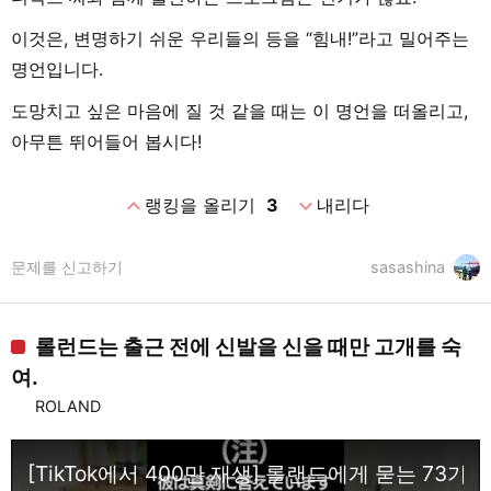
이것은, 변명하기 쉬운 우리들의 등을 “힘내!”라고 밀어주는
명언입니다.
도망치고 싶은 마음에 질 것 같을 때는 이 명언을 떠올리고,
아무튼 뛰어들어 봅시다!
expand_less
expand_more
랭킹을 올리기
3
내리다
문제를 신고하기
sasashina
롤런드는 출근 전에 신발을 신을 때만 고개를 숙
여.
ROLAND
[TikTok에서 400만 재생] 롤랜드에게 묻는 73가지 