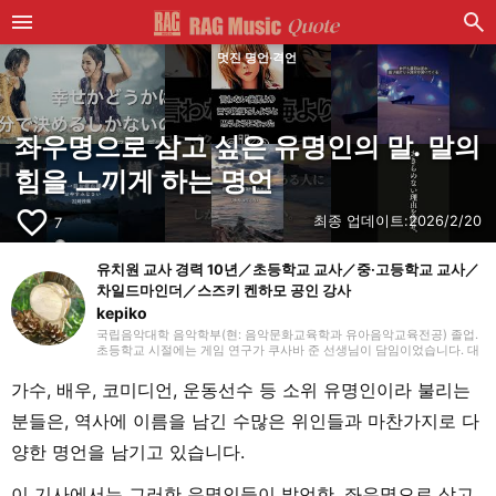
멋진 명언·격언
좌우명으로 삼고 싶은 유명인의 말. 말의
힘을 느끼게 하는 명언
favorite_border
최종 업데이트:
2026/2/20
7
유치원 교사 경력 10년／초등학교 교사／중·고등학교 교사／
차일드마인더／스즈키 켄하모 공인 강사
kepiko
국립음악대학 음악학부(현: 음악문화교육학과 유아음악교육전공) 졸업.
초등학교 시절에는 게임 연구가 쿠사바 준 선생님이 담임이었습니다. 대
학 졸업 후 유치원 교사로 10년간, 방과후 보육 지도원으로 7년간 근무한
뒤, 싱가포르의 국제학교에서 음악 교사로 부임. 음악 교육뿐만 아니라
가수, 배우, 코미디언, 운동선수 등 소위 유명인이라 불리는
일본 문화와 전승 놀이, 레크리에이션 등을 전하는 활동도 하며 많은 아
이들과 교류해 왔습니다. 그 후 쇼가쿠칸에서 프리랜서 라이터, 기획, 편
분들은, 역사에 이름을 남긴 수많은 위인들과 마찬가지로 다
집 일을 통해 즐거운 어른들과의 만남을 거치며 전달하는 것의 즐거움을
경험. 교육 현장에서 키운 시각과 편집자로서의 경험을 살려, 인풋과 아
양한 명언을 남기고 있습니다.
웃풋을 소중히 하며 음악과 아이들과 관련된 분야를 중심으로 실천에 도
움이 되는 정보를 전해드립니다. 취미는 악기, 노래, 수공예, 장난감, 그림
그리기, 전승 놀이, 아웃도어, 책, 공작, 크래프트. 특기는 팽이 기술.
이 기사에서는 그러한 유명인들이 발언한, 좌우명으로 삼고