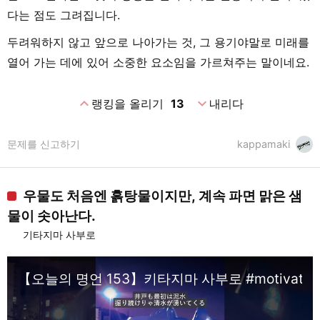
다는 점도 그려집니다.
두려워하지 않고 앞으로 나아가는 것, 그 용기야말로 미래를
열어 가는 데에 있어 소중한 요소임을 가르쳐주는 말이네요.
expand_less
expand_more
랭킹을 올리기
13
내리다
문제를 신고하기
kappamaki
우물도 처음엔 흙탕물이지만, 계속 파면 맑은 샘
물이 솟아난다.
기타지마 사부로
【오늘의 명언 153】키타지마 사부로 #motivation #트