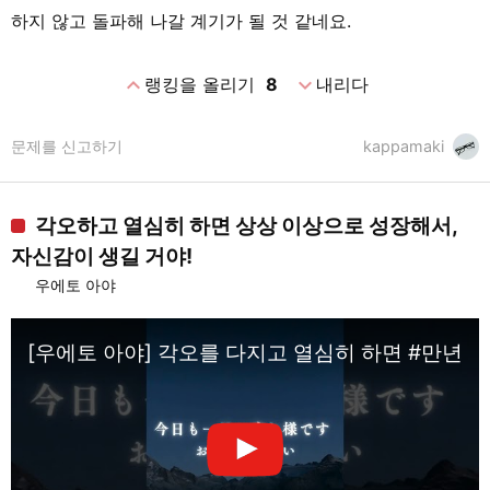
하지 않고 돌파해 나갈 계기가 될 것 같네요.
expand_less
expand_more
랭킹을 올리기
8
내리다
문제를 신고하기
kappamaki
각오하고 열심히 하면 상상 이상으로 성장해서,
자신감이 생길 거야!
우에토 아야
[우에토 아야] 각오를 다지고 열심히 하면 #만년 대