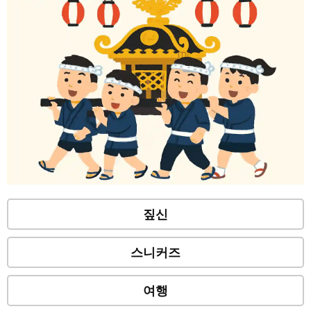
짚신
스니커즈
여행