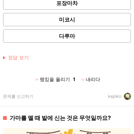
포장마차
미코시
다루마
정답 보기
expand_less
expand_more
랭킹을 올리기
1
내리다
문제를 신고하기
kepiko
가마를 멜 때 발에 신는 것은 무엇일까요?