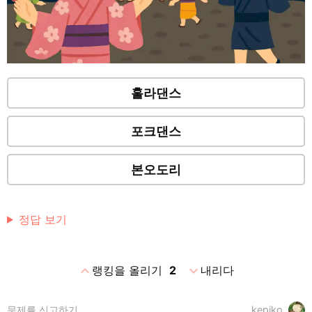
훌라댄스
포크댄스
본오도리
정답 보기
expand_less
expand_more
랭킹을 올리기
2
내리다
문제를 신고하기
kepiko