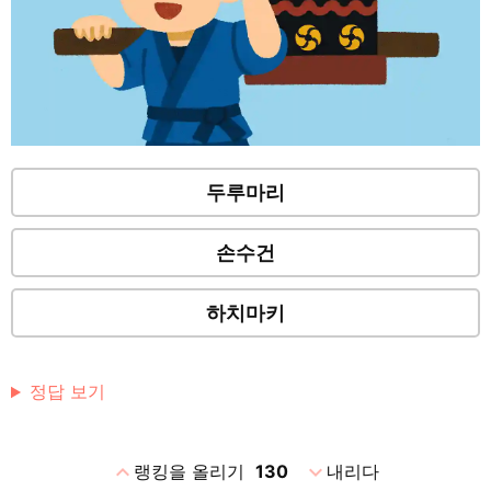
두루마리
손수건
하치마키
정답 보기
expand_less
expand_more
랭킹을 올리기
130
내리다