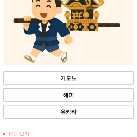
기모노
해피
유카타
정답 보기