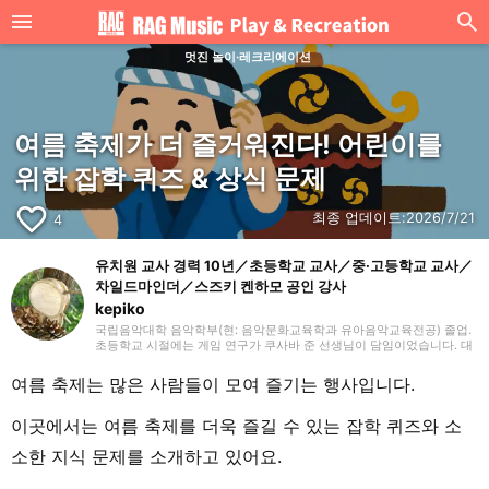
멋진 놀이·레크리에이션
여름 축제가 더 즐거워진다! 어린이를
위한 잡학 퀴즈 & 상식 문제
favorite_border
최종 업데이트:
2026/7/21
4
유치원 교사 경력 10년／초등학교 교사／중·고등학교 교사／
차일드마인더／스즈키 켄하모 공인 강사
kepiko
국립음악대학 음악학부(현: 음악문화교육학과 유아음악교육전공) 졸업.
초등학교 시절에는 게임 연구가 쿠사바 준 선생님이 담임이었습니다. 대
학 졸업 후 유치원 교사로 10년간, 방과후 보육 지도원으로 7년간 근무한
뒤, 싱가포르의 국제학교에서 음악 교사로 부임. 음악 교육뿐만 아니라
여름 축제는 많은 사람들이 모여 즐기는 행사입니다.
일본 문화와 전승 놀이, 레크리에이션 등을 전하는 활동도 하며 많은 아
이들과 교류해 왔습니다. 그 후 쇼가쿠칸에서 프리랜서 라이터, 기획, 편
집 일을 통해 즐거운 어른들과의 만남을 거치며 전달하는 것의 즐거움을
이곳에서는 여름 축제를 더욱 즐길 수 있는 잡학 퀴즈와 소
경험. 교육 현장에서 키운 시각과 편집자로서의 경험을 살려, 인풋과 아
웃풋을 소중히 하며 음악과 아이들과 관련된 분야를 중심으로 실천에 도
소한 지식 문제를 소개하고 있어요.
움이 되는 정보를 전해드립니다. 취미는 악기, 노래, 수공예, 장난감, 그림
그리기, 전승 놀이, 아웃도어, 책, 공작, 크래프트. 특기는 팽이 기술.