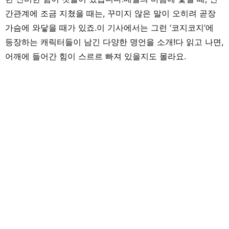
동안의 경험을 바탕으로 ‘해보고 싶
만 아니라 일본 문화
다!’, ‘들어보고 싶다!’라고 느낄 수 있
레크리에이션 등을 
간관계에 조금 지쳤을 때는, 꾸미지 않은 말이 오히려 곧장
는 글을 전해드리고 싶습니다!
하며 많은 아이들과
다. 그 후 쇼가쿠칸
가슴에 와닿을 때가 있죠.이 기사에서는 그런 ‘코지코지’에
이터, 기획, 편집 일
어른들과의 만남을 
등장하는 캐릭터들이 남긴 다양한 명언을 소개!다 읽고 나면,
는 것의 즐거움을 경
서 키운 시각과 편
어깨에 들어간 힘이 스르르 빠져 있을지도 몰라요.
을 살려, 인풋과 아
며 음악과 아이들과
중심으로 실천에 도
를 전해드립니다. 취
래, 수공예, 장난감, 
승 놀이, 아웃도어, 책
트. 특기는 팽이 기술