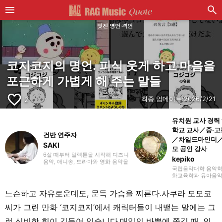
멋진 명언·격언
코지코지의 명언. 피식 웃게 하고 마음을
포근하게 가볍게 해 주는 말들
favorite_border
최종 업데이트:
2026/2/21
2
유치원 교사 경력
학교 교사／중·고
건반 연주자
／차일드마인더／
SAKI
모 공인 강사
6살 때부터 일렉톤을 시작해 디즈니
kepiko
음악, 애니송, 드라마와 영화 음악을
주로 연주하고 있습니다. 유튜브와
국립음악대학 음악학
SNS에 연주 영상을 올리거나 콘서
화교육학과 유아음악
트 활동도 하고 있어요. 일렉톤 경험
업. 초등학교 시절에
을 살려 학생 시절에는 신시사이저
쿠사바 준 선생님이
느슨하고 자유로운데도, 문득 가슴을 찌른다.사쿠라 모모코
와 피아노도 시작했고, 학교 주최 행
다. 대학 졸업 후 유
사에도 출연했습니다. 라이터로서
년간, 방과후 보육 
씨가 그린 만화 ‘코지코지’에서 캐릭터들이 내뱉는 말에는 그
는 음악 관련 기사뿐만 아니라 다양
간 근무한 뒤, 싱가
한 장르의 글을 다뤄왔기 때문에, 그
에서 음악 교사로 부
런 신비한 힘이 깃들어 있습니다.매일의 바쁨에 쫓길 때, 인