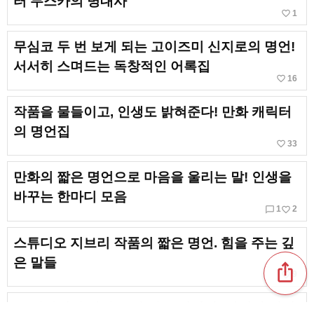
터 무스카의 명대사
favorite_border
1
무심코 두 번 보게 되는 고이즈미 신지로의 명언!
서서히 스며드는 독창적인 어록집
favorite_border
16
작품을 물들이고, 인생도 밝혀준다! 만화 캐릭터
의 명언집
favorite_border
33
만화의 짧은 명언으로 마음을 울리는 말! 인생을
바꾸는 한마디 모음
chat_bubble_outline
favorite_border
1
2
스튜디오 지브리 작품의 짧은 명언. 힘을 주는 깊
은 말들
ios_share
favorite_border
9
그 한마디에 깜짝 놀랄 것 틀림없어! 짧지만 멋있