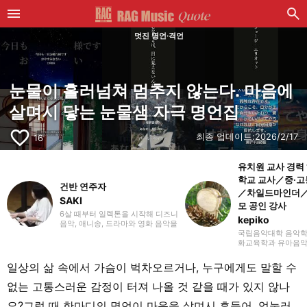
멋진 명언·격언
눈물이 흘러넘쳐 멈추지 않는다. 마음에
살며시 닿는 눈물샘 자극 명언집
favorite_border
최종 업데이트:
2026/2/17
16
유치원 교사 경력
학교 교사／중·고
건반 연주자
／차일드마인더／
SAKI
모 공인 강사
6살 때부터 일렉톤을 시작해 디즈니
kepiko
음악, 애니송, 드라마와 영화 음악을
주로 연주하고 있습니다. 유튜브와
국립음악대학 음악학
SNS에 연주 영상을 올리거나 콘서
화교육학과 유아음악
트 활동도 하고 있어요. 일렉톤 경험
업. 초등학교 시절에
을 살려 학생 시절에는 신시사이저
쿠사바 준 선생님이
일상의 삶 속에서 가슴이 벅차오르거나, 누구에게도 말할 수
와 피아노도 시작했고, 학교 주최 행
다. 대학 졸업 후 유
사에도 출연했습니다. 라이터로서
년간, 방과후 보육 
없는 고통스러운 감정이 터져 나올 것 같을 때가 있지 않나
는 음악 관련 기사뿐만 아니라 다양
간 근무한 뒤, 싱가
한 장르의 글을 다뤄왔기 때문에, 그
에서 음악 교사로 부
요?그럴 때 한마디의 명언이 마음을 살며시 흔들어, 억눌러