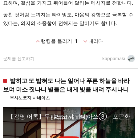
요하며, 결심을 가지고 뛰어들어 달라는 메시지를 전합니다.
놓친 것처럼 느껴지는 타이밍도, 마음의 강함으로 극복할 수
있다는, 의지의 소중함이 전해지는 말이기도 합니다.
expand_less
expand_more
랭킹을 올리기
1
내리다
문제를 신고하기
kappamaki
밟히고 또 밟혀도 나는 일어나 푸른 하늘을 바라
보며 미소 짓나니 별들은 내게 빛을 내려 주시나니
무샤노코지 사네아츠
【감명 어록】무샤노코지 사네아쓰③－포근한 명언을