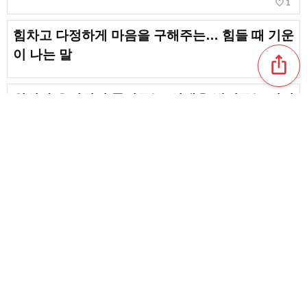
favorite_border
1
힘차고 다정하게 마음을 구해주는… 힘들 때 기운
이 나는 말
ios_share
favorite_border
2
위인과 유명인이 들려주는, 인생을 밝혀주는 멋진
말
마음을 울린다! 일본의 위인이 남긴 명언
favorite_border
54
content_copy
알고 있으면 분명 삶의 지침이 된다! 마음에 새겨
두고 싶은 소중한 말
favorite_border
favorite_border
5
마음이 가라앉을 때 떠올려줬으면 하는, 힘들 때