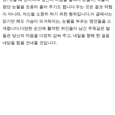
동안의 경험을 바탕으로 ‘해보고 싶
만 아니라 일본 문화
다!’, ‘들어보고 싶다!’라고 느낄 수 있
레크리에이션 등을 
왔던 눈물을 조용히 풀어 주기도 합니다.우는 것은 결코 약함
는 글을 전해드리고 싶습니다!
하며 많은 아이들과
다. 그 후 쇼가쿠칸
이 아니라, 자신을 소중히 하기 위한 행위입니다.이 글에서는
이터, 기획, 편집 일
어른들과의 만남을 
읽기만 해도 가슴이 뜨거워지는, 눈물을 부르는 명언들을 소
는 것의 즐거움을 경
서 키운 시각과 편
개합니다.다양한 순간에 활약한 위인들이 남긴 주옥같은 말
을 살려, 인풋과 아
며 음악과 아이들과
들은 당신의 마음을 다정히 감싸 주고, 내일을 향해 한 걸음
중심으로 실천에 도
를 전해드립니다. 취
내딛을 힘을 건네줄 것입니다.
래, 수공예, 장난감, 
승 놀이, 아웃도어, 책
트. 특기는 팽이 기술