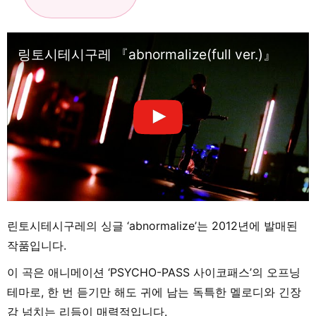
링토시테시구레 『abnormalize(full ver.)』
린토시테시구레의 싱글 ‘abnormalize’는 2012년에 발매된
작품입니다.
이 곡은 애니메이션 ‘PSYCHO-PASS 사이코패스’의 오프닝
테마로, 한 번 듣기만 해도 귀에 남는 독특한 멜로디와 긴장
감 넘치는 리듬이 매력적입니다.