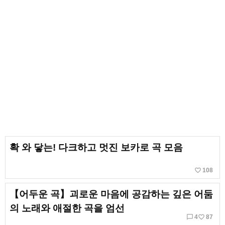
확 와 닿는! 다크하고 멋진 보카로 곡 모음
favorite_border
108
【어두운 곡】괴로운 마음에 공감하는 깊은 어둠
의 노래와 애절한 곡을 엄선
chat_bubble_outline
favorite_border
4
87