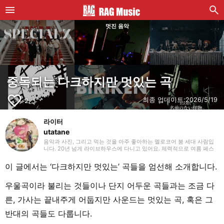
멋진 음악
중독되는 다크하지만 멋있는 곡
favorite_border
최종 업데이트:
2026/5/19
2
라이터
utatane
음악과 사진, 그리고 먹는 것을 아주 좋아하는 멜로코어 붐 세대 사람입
니다. 20년 넘게 라이브하우스에 다니고 있어요. 체력적으로 여름 페스
티벌이 슬슬 힘들 나이대입니다. 가끔 공연 촬영과 MV용 영상도 찍어 보
곤 합니다. 영어가 능숙하지 않아서 직설적으로 와 닿는 일본 록을 자주
이 글에서는 ‘다크하지만 멋있는’ 곡들을 엄선해 소개합니다.
듣지만, 추천을 받으면 국외/국내 가리지 않고 얕고 넓게 뭐든지 들어요.
음악을 들으면서 요리하는 것을 좋아하고, 꽤 괜찮은 스트레스 해소가 되
기도 합니다.
우울곡이라 불리는 것들이나 단지 어두운 곡들과는 조금 다
른, 가사는 끝내주게 어둡지만 사운드는 멋있는 곡, 혹은 그
반대의 곡들도 다룹니다.