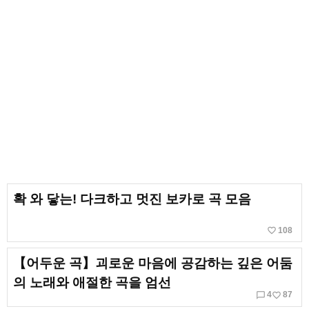
확 와 닿는! 다크하고 멋진 보카로 곡 모음
favorite_border
108
【어두운 곡】괴로운 마음에 공감하는 깊은 어둠
의 노래와 애절한 곡을 엄선
chat_bubble_outline
favorite_border
4
87