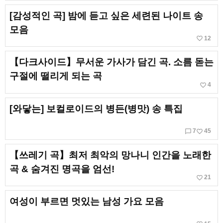
[감성적인 곡] 밤에 듣고 싶은 세련된 나이트 송
모음
favorite_border
12
【다크사이드】무서운 가사가 담긴 곡. 소름 돋는
구절에 떨리게 되는 곡
favorite_border
4
[와닿는] 보컬로이드의 병든(병맛) 송 특집
chat_bubble_outline
favorite_border
7
45
【쓰레기 곡】최저 최악의 망나니 인간을 노래한
곡 & 숨겨진 명곡을 엄선!
favorite_border
21
여성이 부르면 멋있는 남성 가요 모음