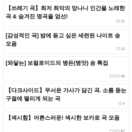
【쓰레기 곡】최저 최악의 망나니 인간을 노래한
곡 & 숨겨진 명곡을 엄선!
favorite_border
21
[감성적인 곡] 밤에 듣고 싶은 세련된 나이트 송
모음
favorite_border
12
[와닿는] 보컬로이드의 병든(병맛) 송 특집
chat_bubble_outline
favorite_border
7
45
【다크사이드】무서운 가사가 담긴 곡. 소름 돋는
구절에 떨리게 되는 곡
favorite_border
4
【섹시함】어른스러운! 섹시한 보카로 곡 모음
chat_bubble_outline
favorite_border
1
87