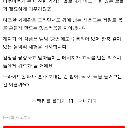
마후마후가 쓴 애잔한 가사와 멜로디가 아도의 힘 있는 보컬
과 절묘하게 어우러졌죠.
다크한 세계관을 그리면서도 귀에 남는 사운드는 저절로 몸
을 흔들게 만드는 멋스러움을 자아냅니다.
게다가 이 작품은 앨범 ‘광언’에도 수록되어 있어 한층 깊이
있는 음악적 체험을 선사합니다.
감정을 긍정하고 받아들이는 메시지가 고뇌를 안은 리스너
들에게 위로가 될 거예요.
드라이브할 때나 혼자 보내는 긴 밤에, 꼭 이 곡을 들어보는
건 어떨까요?
expand_less
expand_more
랭킹을 올리기
11
내리다
문제를 신고하기