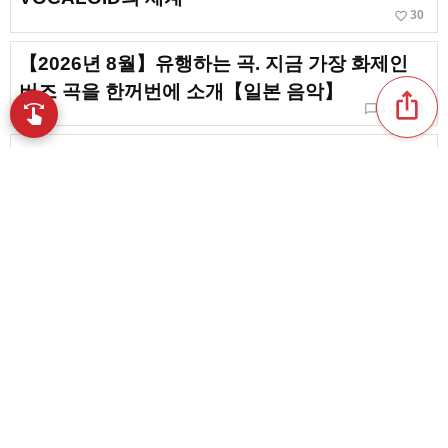
favorite_border
30
【2026년 8월】유행하는 곡. 지금 가장 화제인
버즈 곡을 한꺼번에 소개【일본 음악】
ios_share
chat_bubble_outline
favorite_border
swipe
1
370
손끝으로 음악을 탐색
등줄기가 서늘해져. 무섭지만 자꾸 듣고 싶어지는
보컬로이드 곡 모음
chat_bubble_outline
favorite_border
2
93
[감상·에모이] 마음이 떨리는 보카로 명곡 모음
[감동 송]
favorite_border
75
content_copy
일본 록 밴드의 멋진 곡들. 복사 밴드(커버 밴드)
에 추천하는 곡 모음
play_arrow
favorite_border
24
【가사가 좋은 곡】마음에 울리는 말을 음미하며