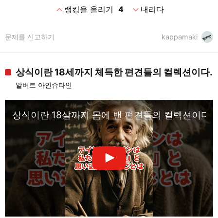
expand_less
expand_more
랭킹을 올리기
4
내리다
문제를 신고하기
kappamaki
상식이란 18세까지 체득한 편견들의 컬렉션이다.
알버트 아인슈타인
상식이란 18살까지 몸에 밴 편견들의 컬렉션이다 #s