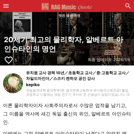
멋진 명언·격언
20세기 최고의 물리학자, 알베르트 아
인슈타인의 명언
favorite_border
최종 업데이트:
2026/1/6
5
유치원 교사 경력 10년／초등학교 교사／중·고등학교 교사／
차일드마인더／스즈키 켄하모 공인 강사
kepiko
국립음악대학 음악학부(현: 음악문화교육학과 유아음악교육전공) 졸업.
초등학교 시절에는 게임 연구가 쿠사바 준 선생님이 담임이었습니다. 대
학 졸업 후 유치원 교사로 10년간, 방과후 보육 지도원으로 7년간 근무한
뒤, 싱가포르의 국제학교에서 음악 교사로 부임. 음악 교육뿐만 아니라
이론 물리학자이자 사회주의자로서 수많은 업적을 남기고,
일본 문화와 전승 놀이, 레크리에이션 등을 전하는 활동도 하며 많은 아
이들과 교류해 왔습니다. 그 후 쇼가쿠칸에서 프리랜서 라이터, 기획, 편
그 이름을 역사에 새긴 독일 출신의 위인, 알베르트 아인슈타
집 일을 통해 즐거운 어른들과의 만남을 거치며 전달하는 것의 즐거움을
경험. 교육 현장에서 키운 시각과 편집자로서의 경험을 살려, 인풋과 아
인.
웃풋을 소중히 하며 음악과 아이들과 관련된 분야를 중심으로 실천에 도
움이 되는 정보를 전해드립니다. 취미는 악기, 노래, 수공예, 장난감, 그림
그리기, 전승 놀이, 아웃도어, 책, 공작, 크래프트. 특기는 팽이 기술.
이번에는 그런 알베르트 아인슈타인이 남겼다고 알려진 명