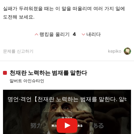
실패가 두려워졌을 때는 이 말을 떠올리며 여러 가지 일에
도전해 보세요.
expand_less
expand_more
랭킹을 올리기
4
내리다
문제를 신고하기
kepiko
천재란 노력하는 범재를 말한다
알버트 아인슈타인
명언·격언【천재란 노력하는 범재를 말한다. 알베르