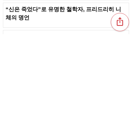
“신은 죽었다”로 유명한 철학자, 프리드리히 니
체의 명언
ios_share
우울할 때 힘이 되어주는 명언. 다시 일어설 힘을
주는 말
들으면 감동할 것 틀림없다! 위인이나 유명인이
남긴 마음에 남는 말
favorite_border
3
content_copy
위인들의 가슴을 울리는 한마디 명언 | 마음에 깊
이 새겨지는 말 모음
favorite_border
favorite_border
116
위인과 유명인이 들려주는, 인생을 밝혀주는 멋진
말