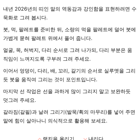
내년 2026년의 띠인 말의 역동감과 강인함을 표현하려면 수
묵화로 그려 봅시다.
붓, 먹, 팔레트를 준비한 뒤, 소량의 먹을 팔레트에 덜어 붓에
가볍게 묻혀 팔레트 위에서 풀어 줍니다.
얼굴, 목, 허벅지, 다리 순서로 그려 나가되, 다리 부분은 움
직임이 느껴지도록 구부려 그려 주세요.
이어서 엉덩이, 다리, 배, 꼬리, 갈기의 순서로 실루엣을 그리
듯 붓을 움직여 그리는 것이 포인트입니다.
마지막 선 작업은 선을 과하게 많이 그리지 말고 보완하듯
덧그려 주세요.
갈라짐(갈필)과 날려 그리기(발묵/획의 마무리)를 넣어 주면
말에 힘이 살아나니 의식적으로 활용해 보세요.
expand_less
expand_more
랭킹을 올리기
내리다