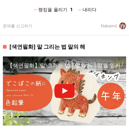
expand_less
expand_more
랭킹을 올리기
1
내리다
문제를 신고하기
Nakamū
[색연필화] 말 그리는 법 말의 해
【색연필화】말 그리는 법 | 말의 해 | 정월 일러스