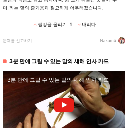
마!’라는 말의 즐거움과 절묘하게 어우러졌습니다.
expand_less
expand_more
랭킹을 올리기
1
내리다
문제를 신고하기
Nakamū
3분 만에 그릴 수 있는 말의 새해 인사 카드
3분 만에 그릴 수 있는 말의 새해 인사 카드