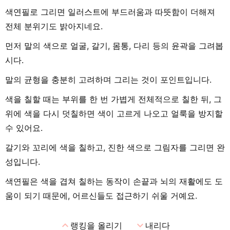
색연필로 그리면 일러스트에 부드러움과 따뜻함이 더해져
전체 분위기도 밝아지네요.
먼저 말의 색으로 얼굴, 갈기, 몸통, 다리 등의 윤곽을 그려봅
시다.
말의 균형을 충분히 고려하며 그리는 것이 포인트입니다.
색을 칠할 때는 부위를 한 번 가볍게 전체적으로 칠한 뒤, 그
위에 색을 다시 덧칠하면 색이 고르게 나오고 얼룩을 방지할
수 있어요.
갈기와 꼬리에 색을 칠하고, 진한 색으로 그림자를 그리면 완
성입니다.
색연필은 색을 겹쳐 칠하는 동작이 손끝과 뇌의 재활에도 도
움이 되기 때문에, 어르신들도 접근하기 쉬울 거예요.
expand_less
expand_more
랭킹을 올리기
내리다