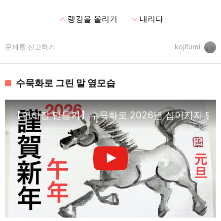
expand_less
expand_more
랭킹을 올리기
내리다
문제를 신고하기
kojifumi
수묵화로 그린 말 옆모습
【연하장 만들기】수묵화로 2026년 십이지지 말의 해 