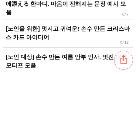
에添える 한마디. 마음이 전해지는 문장 예시 모
음
favorite_border
7
[노인을 위한] 멋지고 귀여운! 손수 만든 크리스마
스 카드 아이디어
favorite_border
13
[노인 대상] 손수 만든 여름 안부 인사. 멋진 여름
ios_share
모티프 모음
【고령자 대상】신년회를 화려하게 꾸며보세요.
손수 만든 장식 아이디어 모음
[고령자 대상] 손수 만드는 가도마쓰에 도전! 종이
접기·펠트·실타래로 만드는 아이디어 모음
favorite_border
4
content_copy