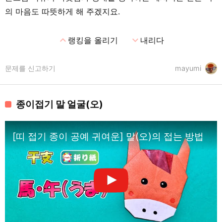
의 마음도 따뜻하게 해 주겠지요.
expand_less
expand_more
랭킹을 올리기
내리다
문제를 신고하기
mayumi
종이접기 말 얼굴(오)
[띠 접기 종이 공예 귀여운] 말(오)의 접는 방법