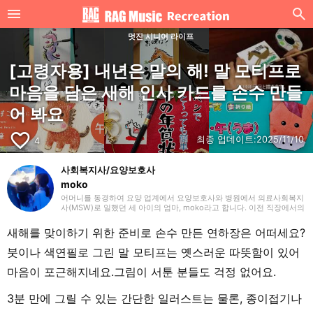
멋진 시니어 라이프
[고령자용] 내년은 말의 해! 말 모티프로
마음을 담은 새해 인사 카드를 손수 만들
어 봐요
favorite_border
최종 업데이트:
2025/11/10
4
사회복지사/요양보호사
moko
어머니를 동경하여 요양 업계에서 요양보호사와 병원에서 의료사회복지
사(MSW)로 일했던 세 아이의 엄마, moko라고 합니다. 이전 직장에서의
경험을 살려 주로 요양(개호)에 관한 글을 작성하겠습니다. 잘 부탁드립
니다.
새해를 맞이하기 위한 준비로 손수 만든 연하장은 어떠세요?
붓이나 색연필로 그린 말 모티프는 옛스러운 따뜻함이 있어
마음이 포근해지네요.그림이 서툰 분들도 걱정 없어요.
3분 만에 그릴 수 있는 간단한 일러스트는 물론, 종이접기나