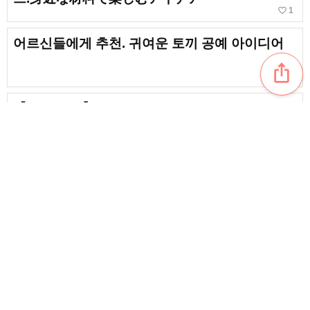
favorite_border
1
어르신들에게 추천. 귀여운 토끼 공예 아이디어
ios_share
【노인 대상】가을의 간단한 추천 공예 아이디어
favorite_border
5
[노년층 대상] 꽃무늬 종이로 만드는 멋진 공작.
아이디어 모음
favorite_border
4
content_copy
[노인 대상] 크리스마스 공예에 추천! 간단한 수제
작품 아이디어
favorite_border
[어르신용] 펠트로 소품 만들기. 따뜻함이 느껴지