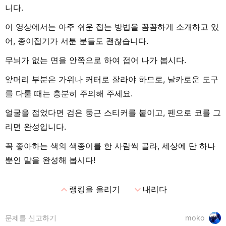
니다.
이 영상에서는 아주 쉬운 접는 방법을 꼼꼼하게 소개하고 있
어, 종이접기가 서툰 분들도 괜찮습니다.
무늬가 없는 면을 안쪽으로 하여 접어 나가 봅시다.
앞머리 부분은 가위나 커터로 잘라야 하므로, 날카로운 도구
를 다룰 때는 충분히 주의해 주세요.
얼굴을 접었다면 검은 둥근 스티커를 붙이고, 펜으로 코를 그
리면 완성입니다.
꼭 좋아하는 색의 색종이를 한 사람씩 골라, 세상에 단 하나
뿐인 말을 완성해 봅시다!
expand_less
expand_more
랭킹을 올리기
내리다
문제를 신고하기
moko