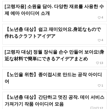
[고령자용] 소원을 담아. 다양한 재료를 사용한 수
제 에마 아이디어 소개
favorite_border
4
【노년층 대상】쉽고 재미있어요.身近なもので
作れるクラフトアイデア
favorite_border
4
[고령자 대상] 정월 장식을 손수 만들어 보아요!身
近な材料で簡単にできるアイデアまとめ
favorite_border
13
【노인을 위한】종이접시로 만드는 공작 아이디
어
favorite_border
1
【노년층 대상】간단하고 멋진 공작. 데이 서비스
가져가기 작품 아이디어 모음
chat_bubble_outline
favorite_border
1
17