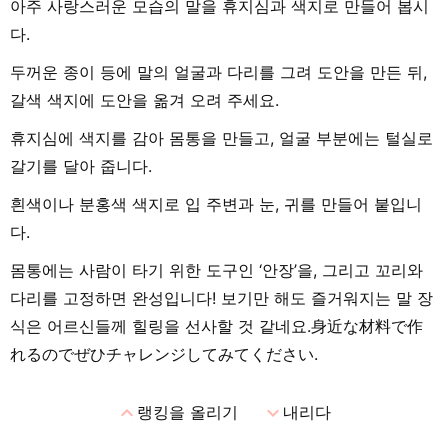
아주 사랑스러운 모습의 말을 휴지심과 색지로 만들어 봅시
다.
두꺼운 종이 등에 말의 얼굴과 다리를 그려 도안을 만든 뒤,
갈색 색지에 도안을 옮겨 오려 주세요.
휴지심에 색지를 감아 몸통을 만들고, 얼굴 부분에는 털실로
갈기를 달아 줍니다.
흰색이나 분홍색 색지로 입 주변과 눈, 귀를 만들어 붙입니
다.
몸통에는 사람이 타기 위한 도구인 ‘안장’을, 그리고 꼬리와
다리를 고정하면 완성입니다! 보기만 해도 즐거워지는 말 장
식은 어르신들께 힐링을 선사할 것 같네요.身近な材料で作
れるのでぜひチャレンジしてみてください.
expand_less
expand_more
랭킹을 올리기
내리다