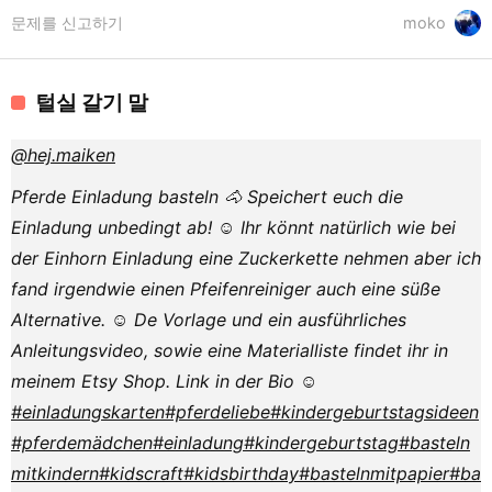
문제를 신고하기
moko
털실 갈기 말
@hej.maiken
Pferde Einladung basteln 🐴 Speichert euch die
Einladung unbedingt ab! ☺️ Ihr könnt natürlich wie bei
der Einhorn Einladung eine Zuckerkette nehmen aber ich
fand irgendwie einen Pfeifenreiniger auch eine süße
Alternative. ☺️ De Vorlage und ein ausführliches
Anleitungsvideo, sowie eine Materialliste findet ihr in
meinem Etsy Shop. Link in der Bio ☺️
#einladungskarten
#pferdeliebe
#kindergeburtstagsideen
#pferdemädchen
#einladung
#kindergeburtstag
#basteln
mitkindern
#kidscraft
#kidsbirthday
#bastelnmitpapier
#ba