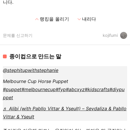
니다.
expand_less
expand_more
랭킹을 올리기
내리다
문제를 신고하기
kojifumi
종이컵으로 만드는 말
@stephitupwithstephanie
Melbourne Cup Horse Puppet
#puppet
#melbournecup
#fyp
#abcxyz
#kidscrafts
#diypu
ppet
♬ Alibi (with Pabllo Vittar & Yseult) – Sevdaliza & Pabllo
Vittar & Yseult