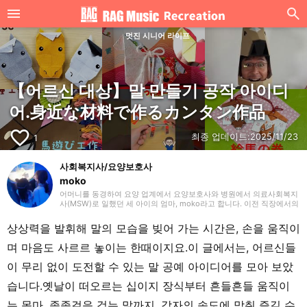
멋진 시니어 라이프
【어르신 대상】말 만들기 공작 아이디
어.身近な材料で作るカンタン作品
favorite_border
최종 업데이트:
2025/11/23
1
사회복지사/요양보호사
moko
어머니를 동경하여 요양 업계에서 요양보호사와 병원에서 의료사회복지
사(MSW)로 일했던 세 아이의 엄마, moko라고 합니다. 이전 직장에서의
경험을 살려 주로 요양(개호)에 관한 글을 작성하겠습니다. 잘 부탁드립
니다.
상상력을 발휘해 말의 모습을 빚어 가는 시간은, 손을 움직이
며 마음도 사르르 놓이는 한때이지요.이 글에서는, 어르신들
이 무리 없이 도전할 수 있는 말 공예 아이디어를 모아 보았
습니다.옛날이 떠오르는 십이지 장식부터 흔들흔들 움직이
는 목마, 종종걸음 걷는 말까지, 각자의 속도에 맞춰 즐길 수