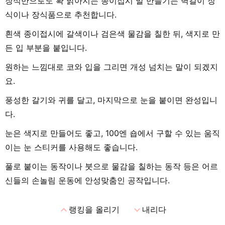
장식만으로도 확 밝아지는 종이접시 말 만들기는 벽걸이 장
식이나 장식품으로 추천합니다.
흰색 종이접시에 갈색이나 검은색 물감을 칠한 뒤, 색지로 만
든 입 부분을 붙입니다.
원하는 느낌대로 코와 입을 그리면 개성 넘치는 말이 되겠지
요.
풍성한 갈기와 귀를 달고, 마지막으로 눈을 붙이면 완성입니
다.
눈은 색지로 만들어도 좋고, 100엔 숍에서 구할 수 있는 움직
이는 눈 스티커를 사용해도 좋습니다.
풀로 붙이는 동작이나 붓으로 물감을 칠하는 동작 등은 어르
신들의 손놀림 운동에 안성맞춤인 공작입니다.
expand_less
expand_more
랭킹을 올리기
내리다