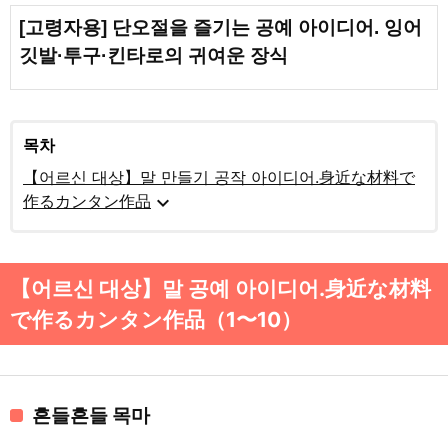
[고령자용] 단오절을 즐기는 공예 아이디어. 잉어
깃발·투구·킨타로의 귀여운 장식
목차
【어르신 대상】말 만들기 공작 아이디어.身近な材料で
expand_more
作るカンタン作品
【어르신 대상】말 공예 아이디어.身近な材料
で作るカンタン作品（1〜10）
흔들흔들 목마