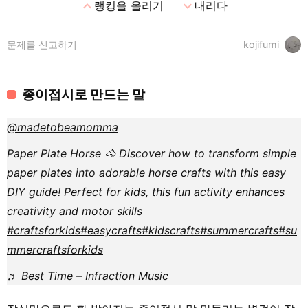
expand_less
expand_more
랭킹을 올리기
내리다
문제를 신고하기
kojifumi
종이접시로 만드는 말
@madetobeamomma
Paper Plate Horse 🐴 Discover how to transform simple
paper plates into adorable horse crafts with this easy
DIY guide! Perfect for kids, this fun activity enhances
creativity and motor skills
#craftsforkids
#easycrafts
#kidscrafts
#summercrafts
#su
mmercraftsforkids
♬ Best Time – Infraction Music