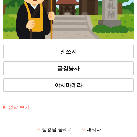
젠쓰지
금강봉사
야시마데라
정답 보기
expand_less
expand_more
랭킹을 올리기
내리다