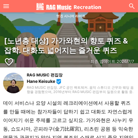
멋진 시니어 라이프
[노년층 대상] 가가와현의 향토 퀴즈 &
잡학. 대화도 넓어지는 즐거운 퀴즈
favorite_border
최종 업데이트:
2026/7/7
RAG MUSIC 편집장
Hane Keisuke
beenhere
RAG MUSIC 편집장. JFC 공인 팩트체커. 음악 스튜디오 근무와 웨딩 음
향을 경험했으며, 2016년부터 RAG MUSIC 편집부의 일원으로 활동 중.
초등학교에서는 마칭, 중학교에서는 관악부에서 클라리넷, 고등학교 이
후에는 밴드에서 드럼 등 다양한 악기를 경험. 각종 곡 소개 글을 비롯해,
데이 서비스나 요양 시설의 레크리에이션에서 사용할 퀴즈
각지의 음악 페스티벌 소개 기사와 라이브 리포트 등, 자신의 음악 활동
과 지금까지의 업무로 쌓아 온 경험을 바탕으로 매일 기사를 제작하고 있
를 만들 때에는 참가자들이 답하기 쉽고 대화도 자연스럽게
습니다. 음악은 국내외 록은 물론, 최근에는 J-POP도 폭넓게 즐겨 듣습
니다.
이어지기 쉬운 주제를 고르고 싶지요. 가가와현은 사누키 우
동, 쇼도시마, 곤피라구(金刀比羅宮), 리츠린 공원 등 익숙한
명물과 관광지가 많아 지역 퀴즈의 소재로 삼기 좋은 지역입