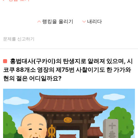
expand_less
expand_more
랭킹을 올리기
내리다
문제를 신고하기
홍법대사(구카이)의 탄생지로 알려져 있으며, 시
코쿠 88개소 영장의 제75번 사찰이기도 한 가가와
현의 절은 어디일까요?