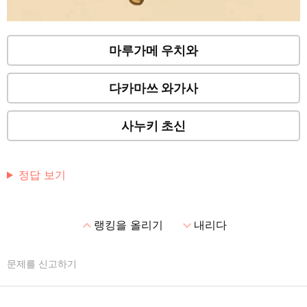
마루가메 우치와
다카마쓰 와가사
사누키 초신
정답 보기
expand_less
expand_more
랭킹을 올리기
내리다
문제를 신고하기