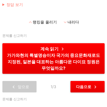
정답 보기
expand_less
expand_more
랭킹을 올리기
내리다
문제를 신고하기
chevron_right
계속 읽기
가가와현의 특별명승이자 국가의 중요문화재로도
지정된, 일본을 대표하는 아름다운 다이묘 정원은
무엇일까요?
chevron_left
chevron_right
앞으로
1/3
다음으로
문제를 신고하기