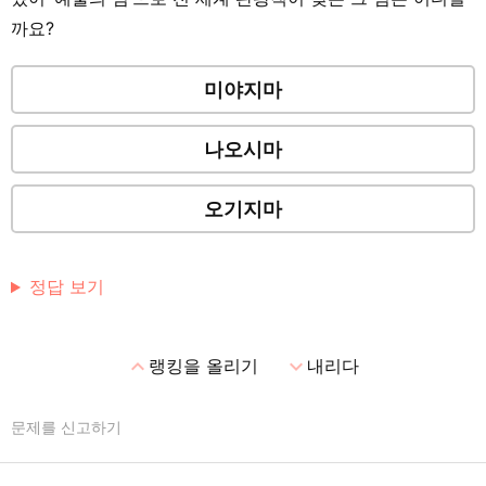
까요?
미야지마
나오시마
오기지마
정답 보기
expand_less
expand_more
랭킹을 올리기
내리다
문제를 신고하기