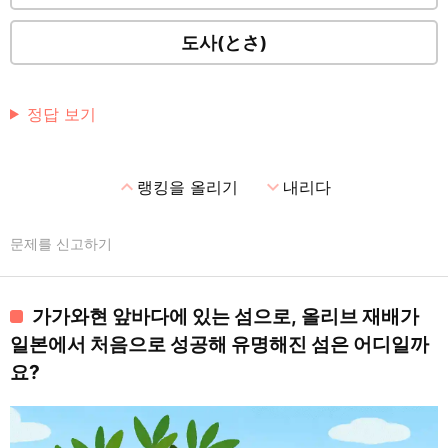
도사(とさ)
정답 보기
expand_less
expand_more
랭킹을 올리기
내리다
문제를 신고하기
가가와현 앞바다에 있는 섬으로, 올리브 재배가
일본에서 처음으로 성공해 유명해진 섬은 어디일까
요?