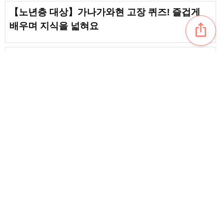
【노년층 대상】가나가와현 고장 퀴즈! 즐겁게
배우며 지식을 넓혀요
ios_share
favorite_border
2
【노년층 대상】미에현의 지역 퀴즈를 소개합니
다!
favorite_border
20
【노년층 대상】몇 개나 맞힐 수 있을까요? 시즈
오카현 지역 퀴즈를 소개합니다
favorite_border
1
content_copy
노인을 위한 이바라키현의 지역 퀴즈. 상식 퀴즈
로 두뇌훈련이나 레크리에이션에!
favorite_border
favorite_border
5
[노년층 대상] 도야마현 지역 퀴즈! 전통 공예품·
관광 명소·대표 선물로 두뇌 트레이닝을 하며 지