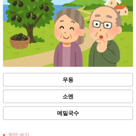
우동
소멘
메밀국수
정답 보기