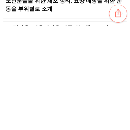
노인분들을 위한 체조 정리. 요양 예방을 위한 운
동을 부위별로 소개
ios_share
favorite_border
2
[고령자용] 자율신경을 정돈하는 체조·요가·스트
레칭. 간단한 셀프 케어에 도전
favorite_border
1
[고령자용] 건강 수명이 늘어나는 제자리발 구르
기 체조. 두뇌 훈련을 하면서 즐겁게 몸을 움직여
보자
favorite_border
1
content_copy
간단하게 할 수 있는 노인 레크리에이션에 추천하
는 체조
favorite_border
【고령자용】감사의 말과 기운이 나는 마법의 말.
마음에 와닿는 말걸기의 요령
favorite_border
3