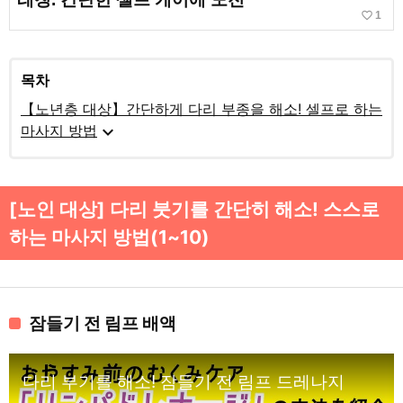
favorite_border
1
목차
【노년층 대상】간단하게 다리 부종을 해소! 셀프로 하는
expand_more
마사지 방법
[노인 대상] 다리 붓기를 간단히 해소! 스스로
하는 마사지 방법(1~10)
잠들기 전 림프 배액
다리 부기를 해소! 잠들기 전 림프 드레나지