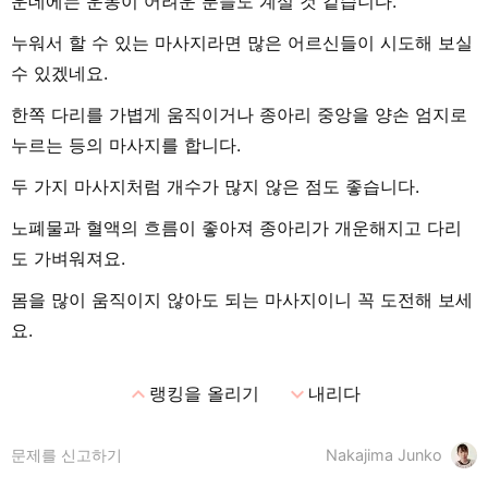
운데에는 운동이 어려운 분들도 계실 것 같습니다.
누워서 할 수 있는 마사지라면 많은 어르신들이 시도해 보실
수 있겠네요.
한쪽 다리를 가볍게 움직이거나 종아리 중앙을 양손 엄지로
누르는 등의 마사지를 합니다.
두 가지 마사지처럼 개수가 많지 않은 점도 좋습니다.
노폐물과 혈액의 흐름이 좋아져 종아리가 개운해지고 다리
도 가벼워져요.
몸을 많이 움직이지 않아도 되는 마사지이니 꼭 도전해 보세
요.
expand_less
expand_more
랭킹을 올리기
내리다
문제를 신고하기
Nakajima Junko