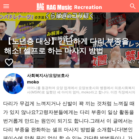
멋진 시니어 라이프
【노년층 대상】간단하게 다리 부종을
해소! 셀프로 하는 마사지 방법
favorite_border
최종 업데이트:
2026/4/7
사회복지사/요양보호사
moko
어머니를 동경하여 요양 업계에서 요양보호사와 병원에서 의료사회복지
사(MSW)로 일했던 세 아이의 엄마, moko라고 합니다. 이전 직장에서의
경험을 살려 주로 요양(개호)에 관한 글을 작성하겠습니다. 잘 부탁드립
니다.
다리가 무겁게 느껴지거나 신발이 꽉 끼는 것처럼 느껴질 때
가 있지 않나요?고령자분들에게는 다리 부종이 일상 활동을
번거롭게 만드는 원인이 되기도 합니다.그래서 이 글에서는
다리 부종을 완화하는 셀프 마사지 방법을 소개합니다!본인
페이스에 맞춰 무리 없이 할 수 있는 간단한 방법들이니, 가