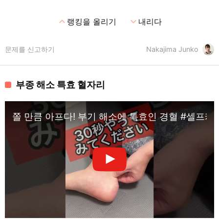
expand_less
expand_more
랭킹을 올리기
내리다
문제를 신고하기
Nakajima Junko
부종 해소 특효 혈자리
쫄 만큼 아프다! 부기 해소에 특효인 경혈 #셀프케