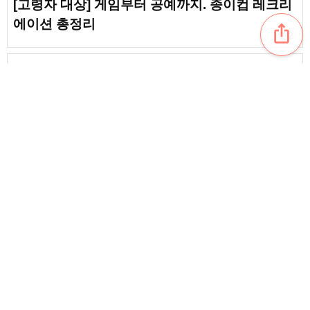
[고령자 대상] 게임부터 공예까지. 종이컵 레크리
에이션 총정리
ios_share
favorite_border
2
[고령자용] 12월 건강 이야기. 몸도 마음도 따뜻
해지는 겨울 레크리에이션
[고령자용] 코어 트레이닝. 추천하는 간단한 재활
favorite_border
3
content_copy
[노인 대상] 3월에 추천! 벽면 장식 아이디어
favorite_border
favorite_border
9
【노년층 대상】봄과 관련된 퀴즈. 즐겁게 풀면서
치매 예방에도 도움이 되는 잡학 문제
favorite_border
8