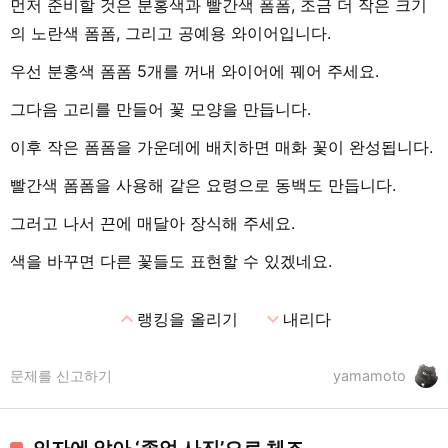
먼저 준비할 것은 분홍색과 빨간색 폼폼, 조금 더 작은 크기
의 노란색 폼폼, 그리고 공예용 와이어입니다.
우선 분홍색 폼폼 5개를 꺼내 와이어에 꿰어 주세요.
그다음 고리를 만들어 꽃 모양을 만듭니다.
이후 작은 폼폼을 가운데에 배치하면 매화 꽃이 완성됩니다.
빨간색 폼폼을 사용해 같은 요령으로 동백도 만듭니다.
그러고 나서 끈에 매달아 장식해 주세요.
색을 바꾸면 다른 꽃들도 표현할 수 있겠네요.
expand_less
expand_more
랭킹을 올리기
내리다
문제를 신고하기
yamamoto
의자에 앉아 ‘졸업 사진’으로 체조