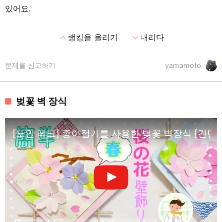
있어요.
expand_less
expand_more
랭킹을 올리기
내리다
문제를 신고하기
yamamoto
벚꽃 벽 장식
[노인 레크] 종이접기를 사용한 벚꽃 벽장식 [간단 공작] Ch