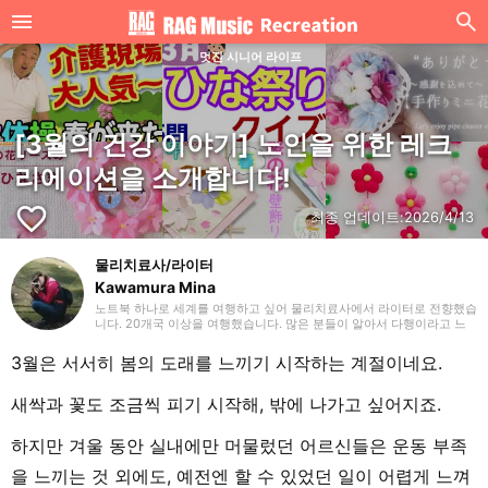
멋진 시니어 라이프
[3월의 건강 이야기] 노인을 위한 레크
리에이션을 소개합니다!
favorite_border
최종 업데이트:
2026/4/13
물리치료사/라이터
Kawamura Mina
노트북 하나로 세계를 여행하고 싶어 물리치료사에서 라이터로 전향했습
니다. 20개국 이상을 여행했습니다. 많은 분들이 알아서 다행이라고 느
낄 수 있는 글을 전해 드릴 수 있다면 기쁘겠습니다. 잘 부탁드립니다.
3월은 서서히 봄의 도래를 느끼기 시작하는 계절이네요.
새싹과 꽃도 조금씩 피기 시작해, 밖에 나가고 싶어지죠.
하지만 겨울 동안 실내에만 머물렀던 어르신들은 운동 부족
을 느끼는 것 외에도, 예전엔 할 수 있었던 일이 어렵게 느껴