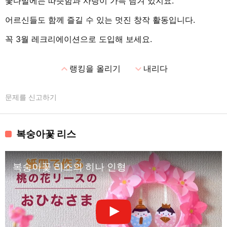
꽃다발에는 따뜻함과 사랑이 가득 담겨 있지요.
어르신들도 함께 즐길 수 있는 멋진 창작 활동입니다.
꼭 3월 레크리에이션으로 도입해 보세요.
expand_less
expand_more
랭킹을 올리기
내리다
문제를 신고하기
복숭아꽃 리스
복숭아꽃 리스의 히나 인형