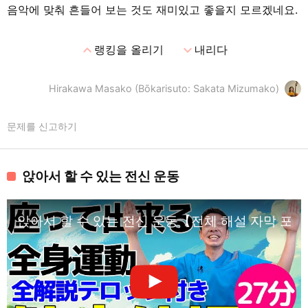
음악에 맞춰 흔들어 보는 것도 재미있고 좋을지 모르겠네요.
expand_less
expand_more
랭킹을 올리기
내리다
Hirakawa Masako (Bōkarisuto: Sakata Mizumako)
문제를 신고하기
앉아서 할 수 있는 전신 운동
앉아서 할 수 있는 전신 운동【전체 해설 자막 포