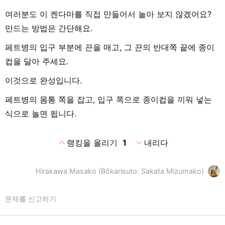
여러분도 이 켄다마를 직접 만들어서 놀아 보지 않겠어요?
만드는 방법은 간단해요.
페트병의 입구 부분에 끈을 매고, 그 끈의 반대쪽 끝에 종이
컵을 달아 주세요.
이것으로 완성입니다.
페트병의 몸통 쪽을 잡고, 입구 쪽으로 종이컵을 끼워 넣는
식으로 놀면 됩니다.
expand_less
expand_more
랭킹을 올리기
1
내리다
Hirakawa Masako (Bōkarisuto: Sakata Mizumako)
문제를 신고하기