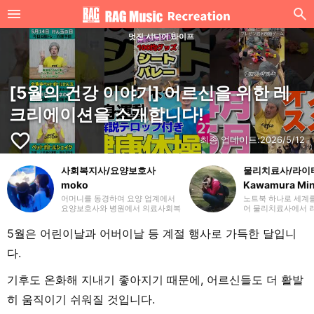
멋진 시니어 라이프
[5월의 건강 이야기] 어르신을 위한 레
크리에이션을 소개합니다!
favorite_border
최종 업데이트:
2026/5/12
사회복지사/요양보호사
물리치료사/라이
moko
Kawamura Mi
어머니를 동경하여 요양 업계에서
노트북 하나로 세계
요양보호사와 병원에서 의료사회복
어 물리치료사에서 
지사(MSW)로 일했던 세 아이의 엄
했습니다. 20개국 
마, moko라고 합니다. 이전 직장에
니다. 많은 분들이 
5월은 어린이날과 어버이날 등 계절 행사로 가득한 달입니
서의 경험을 살려 주로 요양(개호)
고 느낄 수 있는 글을
에 관한 글을 작성하겠습니다. 잘 부
있다면 기쁘겠습니다
다.
탁드립니다.
니다.
기후도 온화해 지내기 좋아지기 때문에, 어르신들도 더 활발
히 움직이기 쉬워질 것입니다.