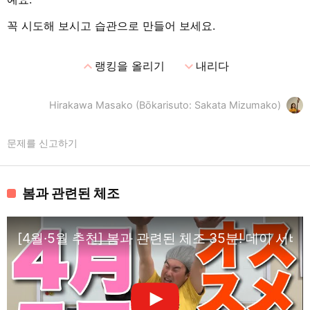
꼭 시도해 보시고 습관으로 만들어 보세요.
expand_less
expand_more
랭킹을 올리기
내리다
Hirakawa Masako (Bōkarisuto: Sakata Mizumako)
문제를 신고하기
봄과 관련된 체조
[4월·5월 추천] 봄과 관련된 체조 35분! 데이 