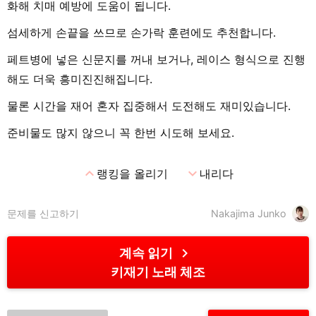
화해 치매 예방에 도움이 됩니다.
섬세하게 손끝을 쓰므로 손가락 훈련에도 추천합니다.
페트병에 넣은 신문지를 꺼내 보거나, 레이스 형식으로 진행
해도 더욱 흥미진진해집니다.
물론 시간을 재어 혼자 집중해서 도전해도 재미있습니다.
준비물도 많지 않으니 꼭 한번 시도해 보세요.
expand_less
expand_more
랭킹을 올리기
내리다
문제를 신고하기
Nakajima Junko
chevron_right
계속 읽기
키재기 노래 체조