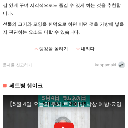
감 있게 꾸며 시각적으로도 즐길 수 있게 하는 것을 추천합
니다.
선물의 크기와 모양을 랜덤으로 하면 어떤 것을 가방에 넣을
지 판단하는 요소도 더할 수 있습니다.
expand_less
expand_more
랭킹을 올리기
내리다
문제를 신고하기
kappamaki
페트병 쉐이크
【5월 4일 오늘의 두뇌 트레이닝 낙상 예방·요양