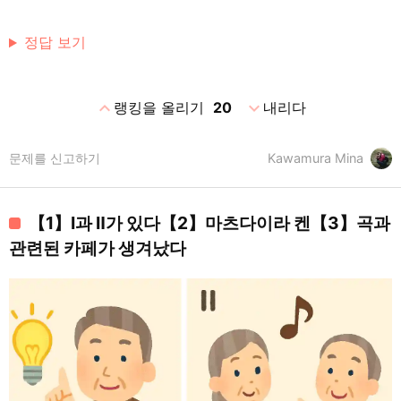
정답 보기
expand_less
expand_more
랭킹을 올리기
20
내리다
문제를 신고하기
Kawamura Mina
【1】Ⅰ과 Ⅱ가 있다【2】마츠다이라 켄【3】곡과
관련된 카페가 생겨났다