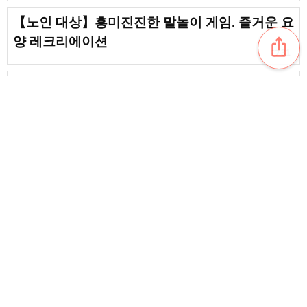
【노인 대상】흥미진진한 말놀이 게임. 즐거운 요
양 레크리에이션
ios_share
favorite_border
31
[할아버지·할머니] 고령자에게 바치는 명곡
favorite_border
10
[노년층 대상] 즐겁게 두뇌 트레이닝! 쓰리 힌트
퀴즈 문제집
content_copy
【노인용】시간 때우기에도 추천! 재미있는 3지
선다 상식 퀴즈
favorite_border
chat_bubble_outline
favorite_border
1
36
[노인 대상] 분위기를 띄우는 손놀이. 두뇌 훈련에
도 최적인 놀이를 소개합니다