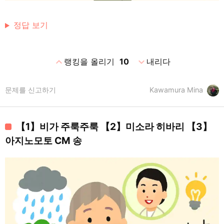
정답 보기
expand_less
expand_more
랭킹을 올리기
10
내리다
문제를 신고하기
Kawamura Mina
【1】비가 주룩주룩 【2】미소라 히바리 【3】
아지노모토 CM 송