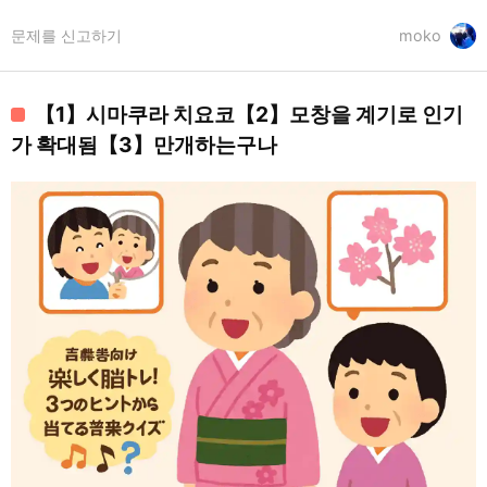
문제를 신고하기
moko
【1】시마쿠라 치요코【2】모창을 계기로 인기
가 확대됨【3】만개하는구나