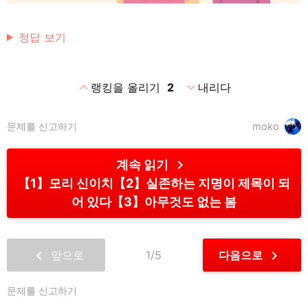
정답 보기
expand_less
expand_more
랭킹을 올리기
2
내리다
문제를 신고하기
moko
chevron_right
계속 읽기
【1】모리 신이치【2】실존하는 지명이 제목이 되
어 있다【3】아무것도 없는 봄
chevron_left
chevron_right
앞으로
1/5
다음으로
문제를 신고하기