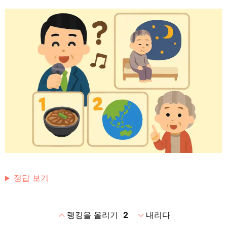
정답 보기
expand_less
expand_more
랭킹을 올리기
2
내리다