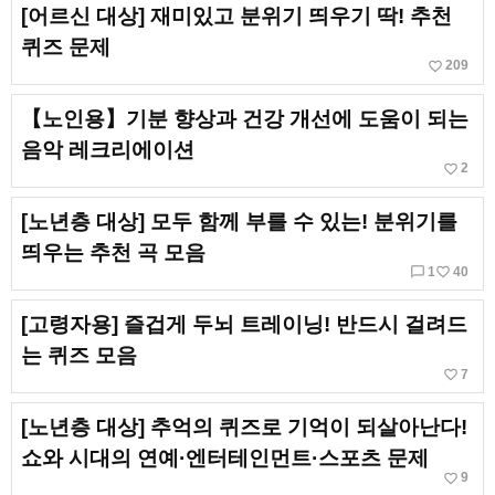
[어르신 대상] 재미있고 분위기 띄우기 딱! 추천
퀴즈 문제
favorite_border
209
【노인용】기분 향상과 건강 개선에 도움이 되는
음악 레크리에이션
favorite_border
2
[노년층 대상] 모두 함께 부를 수 있는! 분위기를
띄우는 추천 곡 모음
chat_bubble_outline
favorite_border
1
40
[고령자용] 즐겁게 두뇌 트레이닝! 반드시 걸려드
는 퀴즈 모음
favorite_border
7
[노년층 대상] 추억의 퀴즈로 기억이 되살아난다!
쇼와 시대의 연예·엔터테인먼트·스포츠 문제
favorite_border
9