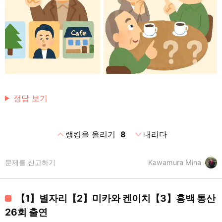
정답 보기
expand_less
expand_more
랭킹을 올리기
8
내리다
문제를 신고하기
Kawamura Mina
【1】별자리【2】미카와 켄이치【3】홍백 통산
26회 출연