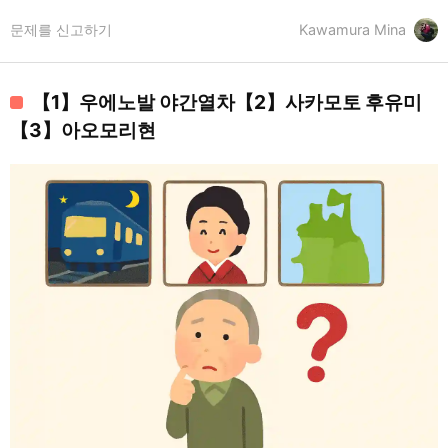
문제를 신고하기
Kawamura Mina
【1】우에노발 야간열차【2】사카모토 후유미
【3】아오모리현