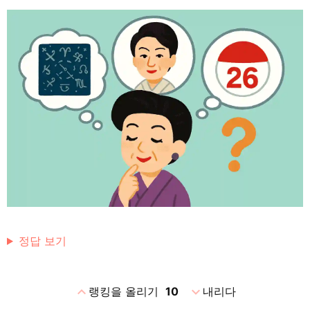
정답 보기
expand_less
expand_more
랭킹을 올리기
10
내리다