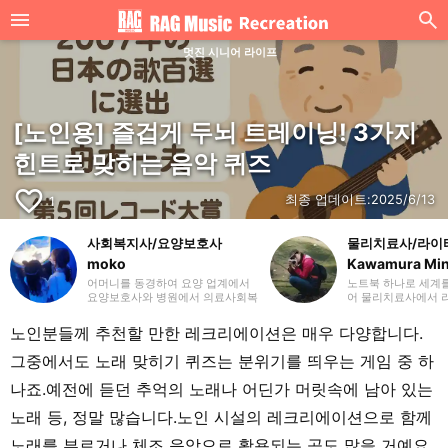
멋진 시니어 라이프
[노인용] 즐겁게 두뇌 트레이닝! 3가지
힌트로 맞히는 음악 퀴즈
favorite_border
최종 업데이트:
2025/6/13
1
사회복지사/요양보호사
물리치료사/라이
moko
Kawamura Mi
어머니를 동경하여 요양 업계에서
노트북 하나로 세계
요양보호사와 병원에서 의료사회복
어 물리치료사에서 
지사(MSW)로 일했던 세 아이의 엄
했습니다. 20개국 
마, moko라고 합니다. 이전 직장에
니다. 많은 분들이 
노인분들께 추천할 만한 레크리에이션은 매우 다양합니다.
서의 경험을 살려 주로 요양(개호)
고 느낄 수 있는 글을
에 관한 글을 작성하겠습니다. 잘 부
있다면 기쁘겠습니다
그중에서도 노래 맞히기 퀴즈는 분위기를 띄우는 게임 중 하
탁드립니다.
니다.
나죠.예전에 듣던 추억의 노래나 어딘가 머릿속에 남아 있는
노래 등, 정말 많습니다.노인 시설의 레크리에이션으로 함께
노래를 부르거나 체조 음악으로 활용되는 곡도 많을 거예요.