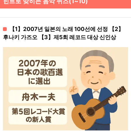
힌트로 맞히는 음악 퀴즈(1~10)
【1】2007년 일본의 노래 100선에 선정 【2】
후나키 가즈오 【3】제5회 레코드 대상 신인상