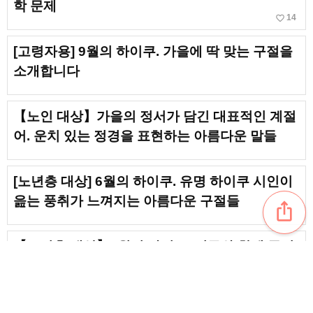
학 문제
favorite_border
14
[고령자용] 9월의 하이쿠. 가을에 딱 맞는 구절을
소개합니다
【노인 대상】가을의 정서가 담긴 대표적인 계절
어. 운치 있는 정경을 표현하는 아름다운 말들
[노년층 대상] 6월의 하이쿠. 유명 하이쿠 시인이
읊는 풍취가 느껴지는 아름다운 구절들
ios_share
【노년층 대상】3월의 하이쿠. 명구와 함께 즐기
는 봄의 한때
favorite_border
5
【노년층 대상】5월의 하이쿠 소개. 즐거운 레크