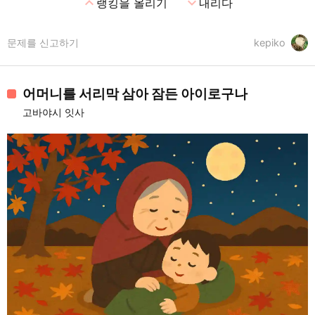
expand_less
expand_more
랭킹을 올리기
내리다
문제를 신고하기
kepiko
어머니를 서리막 삼아 잠든 아이로구나
고바야시 잇사