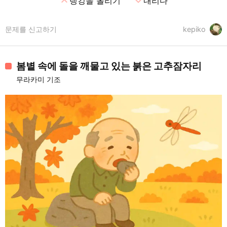
expand_less
expand_more
랭킹을 올리기
내리다
문제를 신고하기
kepiko
봄볕 속에 돌을 깨물고 있는 붉은 고추잠자리
무라카미 기조