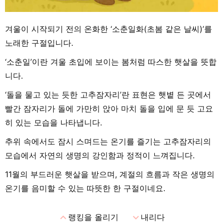
겨울이 시작되기 전의 온화한 ‘소춘일화(초봄 같은 날씨)’를
노래한 구절입니다.
‘소춘일’이란 겨울 초입에 보이는 봄처럼 따스한 햇살을 뜻합
니다.
‘돌을 물고 있는 듯한 고추잠자리’란 표현은 햇볕 든 곳에서
빨간 잠자리가 돌에 가만히 앉아 마치 돌을 입에 문 듯 고요
히 있는 모습을 나타냅니다.
추위 속에서도 잠시 스며드는 온기를 즐기는 고추잠자리의
모습에서 자연의 생명의 강인함과 정적이 느껴집니다.
11월의 부드러운 햇살을 받으며, 계절의 흐름과 작은 생명의
온기를 음미할 수 있는 따뜻한 한 구절이네요.
expand_less
expand_more
랭킹을 올리기
내리다