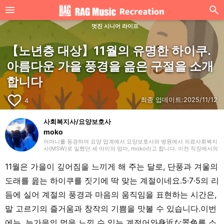
멋진 시니어 라이프
【노년층 대상】11월의 유명한 하이쿠.
아름다운 가을 풍경을 읊은 구절을 소개
합니다
favorite_border
최종 업데이트:
2025/11/12
4
사회복지사/요양보호사
moko
어머니를 동경하여 요양 업계에서 요양보호사와 병원에서 의료사회복지
사(MSW)로 일했던 세 아이의 엄마, moko라고 합니다. 이전 직장에서의
경험을 살려 주로 요양(개호)에 관한 글을 작성하겠습니다. 잘 부탁드립
니다.
11월은 가을이 깊어짐을 느끼게 해 주는 달로, 단풍과 겨울의
도래를 읊는 하이쿠를 짓기에 딱 맞는 계절이네요.5·7·5의 리
듬에 실어 계절의 풍경과 마음의 움직임을 표현하는 시간은,
말 고르기의 즐거움과 창작의 기쁨을 맛볼 수 있습니다.이번
에는, 늦가을의 멋을 느낄 수 있는 계절어와身近な景色를 소