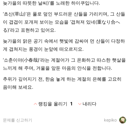
늦가을의 따뜻한 날씨)’를 노래한 하이쿠입니다.
‘초산(草山)’은 풀로 덮인 부드러운 산들을 가리키며, 그 산들
이 겹겹이 포개져 보이는 모습을 ‘겹쳐져 있네(重なり合へ
る)’라고 표현하고 있어요.
늦가을의 맑은 공기 속에서 햇빛에 감싸여 먼 산들이 다정하
게 겹쳐지는 풍경이 눈앞에 떠오르지요.
‘소춘이야(小春哉)’라는 계절어가 그 온화하고 따스한 햇살을
느끼게 해 주며, 겨울을 앞둔 마음의 안식을 전합니다.
추위가 깊어지기 전, 한숨 놓게 하는 계절의 은혜를 고요히
음미해 보세요.
expand_less
expand_more
랭킹을 올리기
1
내리다
문제를 신고하기
kepiko