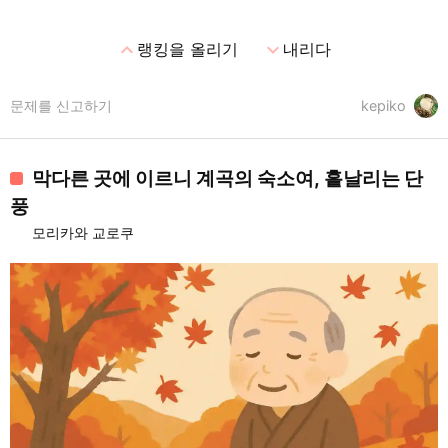
expand_less
expand_more
랭킹을 올리기
내리다
문제를 신고하기
kepiko
막다른 곳에 이르니 계곡의 숙소여, 흩날리는 단
풍
모리카와 교로쿠