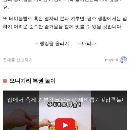
요.
또 테이블별로 혹은 옆자리 분과 겨루면, 평소 생활에서는 접
하기 어려운 순수한 즐거움을 함께 맛볼 수 있을 것입니다.
expand_less
expand_more
랭킹을 올리기
내리다
문제를 신고하기
miyabi
오니기리 복권 놀이
집에서 축제 기분?! 코로코로 제비뽑기 #집콕놀이