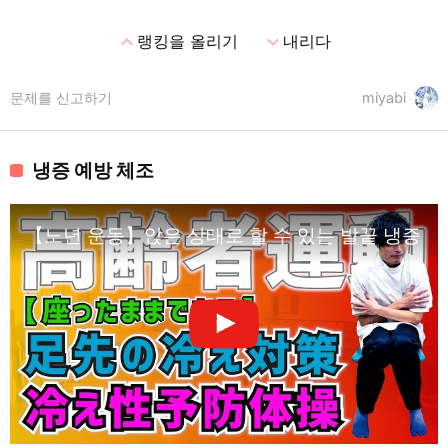
expand_less
expand_more
랭킹을 올리기
내리다
문제를 신고하기
miyabi
냉증 예방 체조
【노년 운동】앉은 상태로 할 수 있는 발끝 냉증 대책