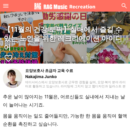
멋진 시니어 라이프
【11월의 건강 토픽】실내에서 즐길 수
있는 노인을 위한 레크리에이션 아이디
어
favorite_border
최종 업데이트:
2025/10/10
4
요양보호사 초급자 교육 수료
Nakajima Junko
데이서비스에서 요양보호사로 근무한 경험을 살려, 요양·복지 분야 라이
터로 활동하고 있습니다. 라이팅에 그치지 않고 웹디자인과 일러스트 분
야에서도 활동 범위를 넓히고자 합니다. 사회복지사를 목표로 공부를 시
작한 세 자녀를 둔 엄마입니다.
추운 날이 많아지는 11월은, 어르신들도 실내에서 지내는 날
이 늘어나는 시기죠.
몸을 움직이는 일도 줄어들지만, 가능한 한 몸을 움직여 혈액
순환을 촉진하고 싶습니다.