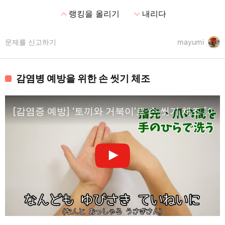
expand_less
expand_more
랭킹을 올리기
내리다
문제를 신고하기
mayumi
감염병 예방을 위한 손 씻기 체조
[감염증 예방] ‘토끼와 거북이’로 손 씻기 체조 [