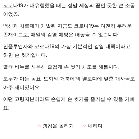
코로나19가 대유행했을 때는 정말 세상의 끝인 듯한 큰 소동
이었죠.
백신과 치료제가 개발된 지금도 코로나19는 여전히 두려운
존재이므로, 매일의 감염 예방은 빼놓을 수 없습니다.
인플루엔자와 코로나19의 가장 기본적인 감염 대책이라고
하면 손 씻기입니다.
멸균 비누를 사용해 즐겁게 손 씻기 체조를 해봅시다.
모두가 아는 동요 ‘토끼와 거북이’의 멜로디에 맞춘 개사곡도
아주 재미있어요.
어떤 고령자분이라도 손쉽게 손 씻기를 즐기실 수 있을 거예
요.
expand_less
expand_more
랭킹을 올리기
내리다