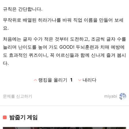
규칙은 간단합니다.
무작위로 배열된 히라가나를 바꿔 직업 이름을 만들어 보세
요.
처음에는 글자 수가 적은 것부터 도전하고, 조금씩 글자 수를
늘리며 난이도를 높여 가도 GOOD! 두뇌훈련과 치매 예방에
도 효과적인 퀴즈이니, 꼭 어르신들과 함께 신나게 즐겨 봅시
다.
expand_less
expand_more
랭킹을 올리기
1
내리다
문제를 신고하기
miyabi
밤줍기 게임