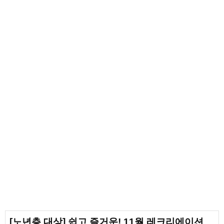
[노년층 대상] 쉽고 즐거운! 11월 레크리에이션