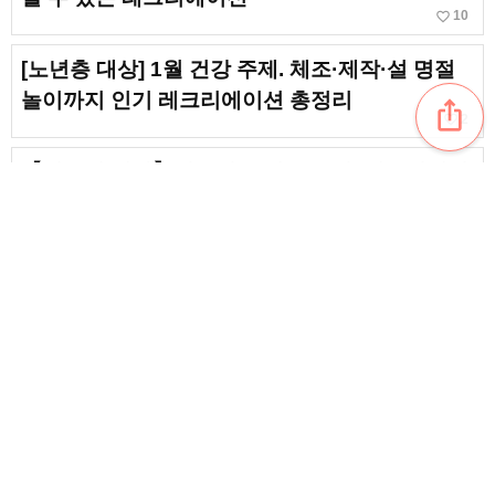
favorite_border
10
[노년층 대상] 1월 건강 주제. 체조·제작·설 명절
놀이까지 인기 레크리에이션 총정리
ios_share
favorite_border
2
【어르신 대상】겨울의 즐거운 놀이. 레크리에이
션과 게임
favorite_border
12
[5월의 건강 이야기] 어르신을 위한 레크리에이션
을 소개합니다!
content_copy
【노년층 대상】11월의 계절감을 느낄 수 있는
즐거운 종이접기 아이디어
favorite_border
favorite_border
5
[노인 대상] 간편하고 맛있는! 11월 간식 레크