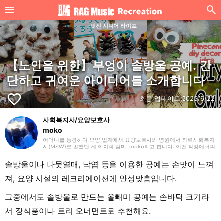
멋진 시니어 라이프
【노인을 위한】부엉이 솔방울 공예. 간
단하고 귀여운 아이디어를 소개합니다
favorite_border
최종 업데이트:
2025/6/22
사회복지사/요양보호사
moko
어머니를 동경하여 요양 업계에서 요양보호사와 병원에서 의료사회복지
사(MSW)로 일했던 세 아이의 엄마, moko라고 합니다. 이전 직장에서의
경험을 살려 주로 요양(개호)에 관한 글을 작성하겠습니다. 잘 부탁드립
니다.
솔방울이나 나뭇열매, 낙엽 등을 이용한 공예는 손맛이 느껴
져, 요양 시설의 레크리에이션에 안성맞춤입니다.
그중에서도 솔방울로 만드는 올빼미 공예는 손바닥 크기라
서 장식품이나 트리 오너먼트로 추천해요.