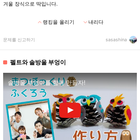
겨울 장식으로 딱입니다.
expand_less
expand_more
랭킹을 올리기
내리다
문제를 신고하기
sasashina
펠트와 솔방울 부엉이
솔방울 부엉이를 함께 만들자!