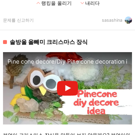
expand_less
expand_more
랭킹을 올리기
내리다
문제를 신고하기
sasashina
솔방울 올빼미 크리스마스 장식
Pine cone decore/Diy Pine cone decoration id
부엉이 크리스마스 장식을 만들어 보지 않을래요? 부엉이의