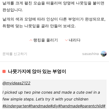
날개를 크게 펼친 모습을 떠올리며 양옆에 나뭇잎을 붙이면
완성입니다.
날개의 색과 모양에 따라 인상이 다른 부엉이가 완성되므로,
취향에 맞는 나뭇잎을 골라 만들어 보세요.
expand_less
expand_more
랭킹을 올리기
내리다
문제를 신고하기
sasashina
나뭇가지에 앉아 있는 부엉이
@myideas2122
I picked up two pine cones and made a cute owl in a
few simple steps. Let’s try it with your children
#kindergarten
#handmade
#diy
#handmade
#parentchild
#