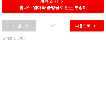
chevron_right
계속 읽기
밤나무 열매와 솔방울로 만든 부엉이
chevron_left
chevron_right
앞으로
1/2
다음으로
문제를 신고하기