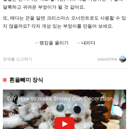
달록하고 귀여운 부엉이가 될 것 같아요.
또, 매다는 끈을 달면 크리스마스 오너먼트로도 사용할 수 있
지 않을까요? 각자 개성 있는 부엉이를 만들어 보세요.
expand_less
expand_more
랭킹을 올리기
내리다
문제를 신고하기
sasashina
흰올빼미 장식
DIY How to make Snowy Owl Decoration