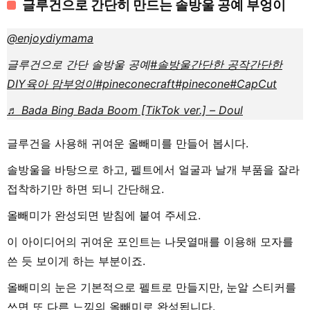
글루건으로 간단히 만드는 솔방울 공예 부엉이
@enjoydiymama
글루건으로 간단 솔방울 공예
#솔방울
간단한 공작
간단한
DIY
육아 맘
부엉이
#pineconecraft
#pinecone
#CapCut
♬ Bada Bing Bada Boom [TikTok ver.] – Doul
글루건을 사용해 귀여운 올빼미를 만들어 봅시다.
솔방울을 바탕으로 하고, 펠트에서 얼굴과 날개 부품을 잘라
접착하기만 하면 되니 간단해요.
올빼미가 완성되면 받침에 붙여 주세요.
이 아이디어의 귀여운 포인트는 나뭇열매를 이용해 모자를
쓴 듯 보이게 하는 부분이죠.
올빼미의 눈은 기본적으로 펠트로 만들지만, 눈알 스티커를
쓰면 또 다른 느낌의 올빼미로 완성됩니다.