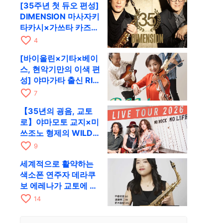
[35주년 첫 듀오 편성]
RAG로
DIMENSION 마사자키
타카시×가쓰타 카즈키
가 10월 11일 교토
favorite_border
4
RAG로
[바이올린×기타×베이
스, 현악기만의 이색 편
성] 야마가타 출신 RIM
이 첫 전국 투어로 8월
favorite_border
7
17일 RAG에
【35년의 굉음, 교토
로】야마모토 교지×미
쓰조노 형제의 WILD
FLAG가 8월 6일 RAG
favorite_border
9
에서 라이브
세계적으로 활약하는
색소폰 연주자 데라쿠
보 에레나가 교토에 온
다! 콰르텟 투어 교토
favorite_border
14
공연을 10월 28일에
개최