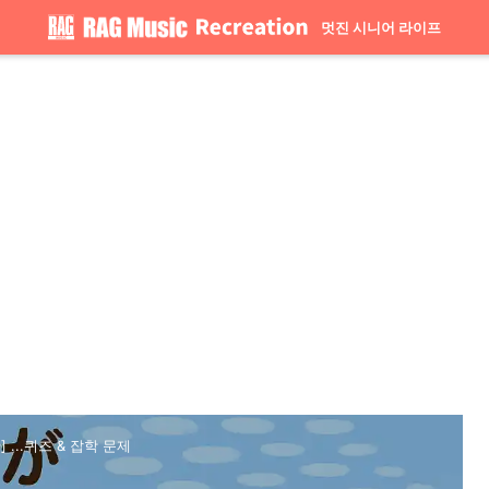
멋진 시니어 라이프
 ...퀴즈 & 잡학 문제