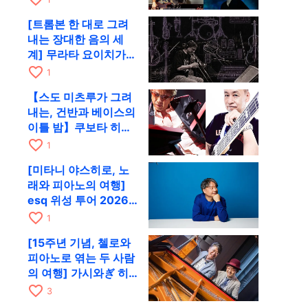
함께 9월 28일 RAG로
[트롬본 한 대로 그려
내는 장대한 음의 세
계] 무라타 요이치가
CD 발매 기념 투어로
favorite_border
1
9월 4일 교토에
【스도 미츠루가 그려
내는, 건반과 베이스의
이틀 밤】쿠보타 히로
시, 후지이 소라, 하나
favorite_border
1
다 에미와 교토 RAG에
[미타니 야스히로, 노
서 공동 출연
래와 피아노의 여행]
esq 위성 투어 2026
교토 공연을 10월에 개
favorite_border
1
최
[15주년 기념, 첼로와
피아노로 엮는 두 사람
의 여행] 가시와ぎ 히
로키 & 미쓰다 겐이치
favorite_border
3
가 11월 12일 교토