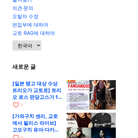
의견·문의
오탈자 수정
편집부에 대하여
교토 RAG에 대하여
새로운 글
[일본 탱고 대상 수상
트리오가 교토로] 트리
오 로스 판당고스가 10
월 9일 RAG에서 공연
favorite_border
1
[가와구치 센리, 교토
에서 릴리스 라이브]
고모구치 유야·다카하
시 요시키·도모다 준과
favorite_border
1