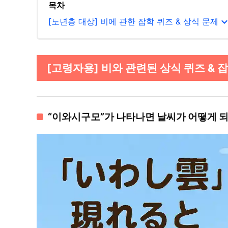
목차
expand_m
[노년층 대상] 비에 관한 잡학 퀴즈 & 상식 문제
[고령자용] 비와 관련된 상식 퀴즈 & 잡지
“이와시구모”가 나타나면 날씨가 어떻게 