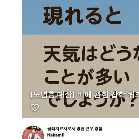
[노년층 대상] 비에 관한 잡학 퀴즈
favorite_border
물리치료사로서 병원 근무 경험
Nakamū