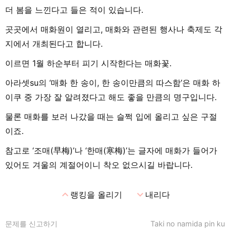
더 봄을 느낀다고 들은 적이 있습니다.
곳곳에서 매화원이 열리고, 매화와 관련된 행사나 축제도 각
지에서 개최된다고 합니다.
이르면 1월 하순부터 피기 시작한다는 매화꽃.
아라셋su의 ‘매화 한 송이, 한 송이만큼의 따스함’은 매화 하
이쿠 중 가장 잘 알려졌다고 해도 좋을 만큼의 명구입니다.
물론 매화를 보러 나갔을 때는 슬쩍 입에 올리고 싶은 구절
이죠.
참고로 ‘조매(早梅)’나 ‘한매(寒梅)’는 글자에 매화가 들어가
있어도 겨울의 계절어이니 착오 없으시길 바랍니다.
expand_less
expand_more
랭킹을 올리기
내리다
문제를 신고하기
Taki no namida pin ku