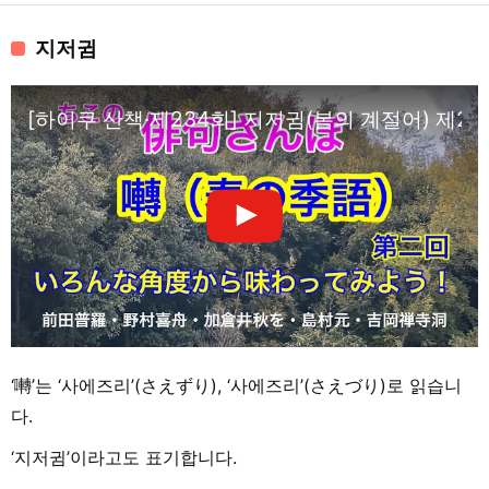
지저귐
[하이쿠 산책·제234회] 지저귐(봄의 계절어) 제2
‘囀’는 ‘사에즈리’(さえずり), ‘사에즈리’(さえづり)로 읽습니
다.
‘지저귐’이라고도 표기합니다.