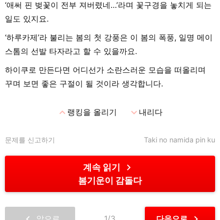
‘애써 핀 벚꽃이 전부 져버렸네…’라며 꽃구경을 놓치게 되는
일도 있지요.
‘하루카제’라 불리는 봄의 첫 강풍은 이 봄의 폭풍, 일명 메이
스톰의 선발 타자라고 할 수 있을까요.
하이쿠로 만든다면 어디선가 소란스러운 모습을 떠올리며
꾸며 보면 좋은 구절이 될 것이라 생각합니다.
expand_less
expand_more
랭킹을 올리기
내리다
문제를 신고하기
Taki no namida pin ku
chevron_right
계속 읽기
봄기운이 감돌다
chevron_left
chevron_right
앞으로
1/3
다음으로