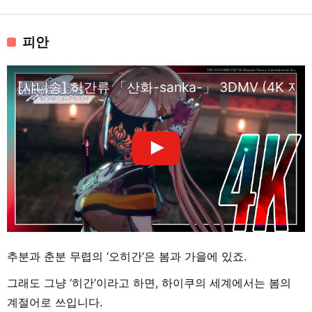
피안
[샤니송] 히간류 「산화-sanka-」 3DMV (4K 지
추분과 춘분 무렵의 ‘오히간’은 봄과 가을에 있죠.
그래도 그냥 ‘히간’이라고 하면, 하이쿠의 세계에서는 봄의
계절어로 쓰입니다.