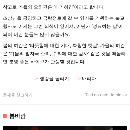
참고로 가을의 오히간은 ‘아키히간’이라고 합니다.
조상님을 공양하고 극락정토에 갈 수 있기를 기원하는 불교
행사도 이제는 그런 의식이 옅어져, 어딘가 ‘성묘하는 날’이
되어 버린 분들도 많지 않을까요.
봄의 히간은 ‘따뜻함에 대한 기대, 화창한 햇살’, 가을의 히간
은 ‘겨울의 발자국 소리, 수확에 대한 감사’ 같은 것을 떠올리
면 분명 좋은 하이쿠가 탄생할 것입니다.
expand_less
expand_more
랭킹을 올리기
내리다
문제를 신고하기
Taki no namida pin ku
봄바람