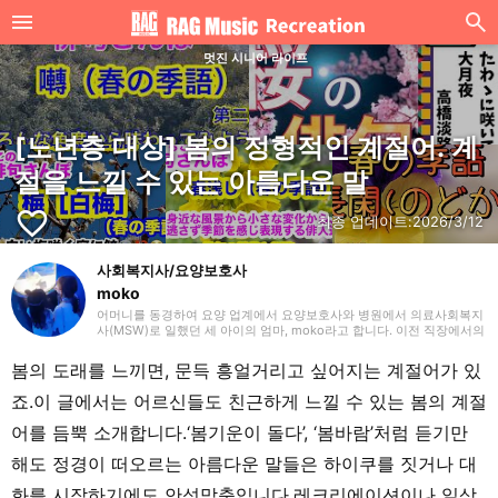
멋진 시니어 라이프
[노년층 대상] 봄의 정형적인 계절어. 계
절을 느낄 수 있는 아름다운 말
favorite_border
최종 업데이트:
2026/3/12
사회복지사/요양보호사
moko
어머니를 동경하여 요양 업계에서 요양보호사와 병원에서 의료사회복지
사(MSW)로 일했던 세 아이의 엄마, moko라고 합니다. 이전 직장에서의
경험을 살려 주로 요양(개호)에 관한 글을 작성하겠습니다. 잘 부탁드립
니다.
봄의 도래를 느끼면, 문득 흥얼거리고 싶어지는 계절어가 있
죠.이 글에서는 어르신들도 친근하게 느낄 수 있는 봄의 계절
어를 듬뿍 소개합니다.‘봄기운이 돌다’, ‘봄바람’처럼 듣기만
해도 정경이 떠오르는 아름다운 말들은 하이쿠를 짓거나 대
화를 시작하기에도 안성맞춤입니다.레크리에이션이나 일상