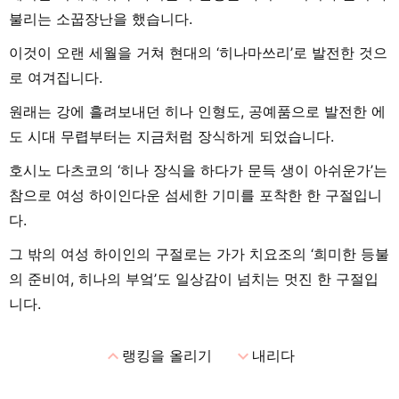
불리는 소꿉장난을 했습니다.
이것이 오랜 세월을 거쳐 현대의 ‘히나마쓰리’로 발전한 것으
로 여겨집니다.
원래는 강에 흘려보내던 히나 인형도, 공예품으로 발전한 에
도 시대 무렵부터는 지금처럼 장식하게 되었습니다.
호시노 다츠코의 ‘히나 장식을 하다가 문득 생이 아쉬운가’는
참으로 여성 하이인다운 섬세한 기미를 포착한 한 구절입니
다.
그 밖의 여성 하이인의 구절로는 가가 치요조의 ‘희미한 등불
의 준비여, 히나의 부엌’도 일상감이 넘치는 멋진 한 구절입
니다.
expand_less
expand_more
랭킹을 올리기
내리다