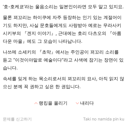
‘호-호케쿄’라는 울음소리는 일본인이라면 모두 알고 있지요.
물론 꾀꼬리는 하이쿠에 자주 등장하는 인기 있는 계절어이
기도 하지만, 사실 문호들에게도 사랑받아 예로는 무라사키
시키부의 『겐지 이야기』, 근대에는 호리 다츠오의 『아름
다운 마을』에도 그 모습이 나타납니다.
나쓰메 소세키의 『초막』에서는 주인공이 꾀꼬리 소리를
듣고 “이것이야말로 예술이다”라고 사색에 잠기는 장면이 있
습니다.
속세를 잊게 하는 목소리로서의 꾀꼬리의 묘사, 아직 읽지 않
으신 분께 꼭 권하고 싶은 한 권입니다.
expand_less
expand_more
랭킹을 올리기
내리다
문제를 신고하기
Taki no namida pin ku