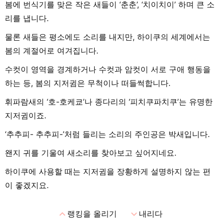
봄에 번식기를 맞은 작은 새들이 ‘춘춘’, ‘치이치이’ 하며 큰 소
리를 냅니다.
물론 새들은 평소에도 소리를 내지만, 하이쿠의 세계에서는
봄의 계절어로 여겨집니다.
수컷이 영역을 경계하거나 수컷과 암컷이 서로 구애 행동을
하는 등, 봄의 지저귐은 무척이나 떠들썩합니다.
휘파람새의 ‘호-호케쿄’나 종다리의 ‘피치쿠파치쿠’는 유명한
지저귐이죠.
‘추추피- 추추피-’처럼 들리는 소리의 주인공은 박새입니다.
왠지 귀를 기울여 새소리를 찾아보고 싶어지네요.
하이쿠에 사용할 때는 지저귐을 장황하게 설명하지 않는 편
이 좋겠지요.
expand_less
expand_more
랭킹을 올리기
내리다