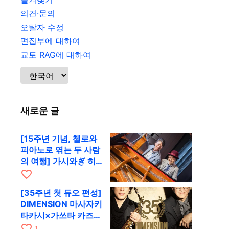
의견·문의
오탈자 수정
편집부에 대하여
교토 RAG에 대하여
새로운 글
[15주년 기념, 첼로와
피아노로 엮는 두 사람
의 여행] 가시와ぎ 히
로키 & 미쓰다 겐이치
favorite_border
가 11월 12일 교토
[35주년 첫 듀오 편성]
RAG로
DIMENSION 마사자키
타카시×가쓰타 카즈키
가 10월 11일 교토
favorite_border
1