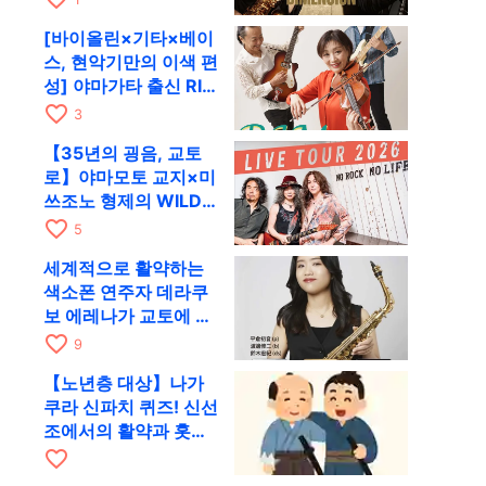
RAG로
[바이올린×기타×베이
스, 현악기만의 이색 편
성] 야마가타 출신 RIM
이 첫 전국 투어로 8월
favorite_border
3
17일 RAG에
【35년의 굉음, 교토
로】야마모토 교지×미
쓰조노 형제의 WILD
FLAG가 8월 6일 RAG
favorite_border
5
에서 라이브
세계적으로 활약하는
색소폰 연주자 데라쿠
보 에레나가 교토에 온
다! 콰르텟 투어 교토
favorite_border
9
공연을 10월 28일에
【노년층 대상】나가
개최
쿠라 신파치 퀴즈! 신선
조에서의 활약과 홋카
이도에서의 만년을 출
favorite_border
제