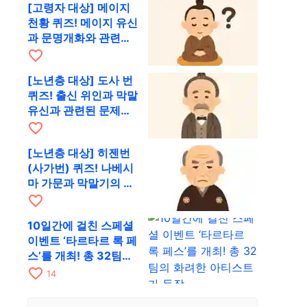
[고령자 대상] 메이지
천황 퀴즈! 메이지 유신
과 문명개화와 관련된
문제를 출제
favorite_border
[노년층 대상] 도사 번
퀴즈! 출신 위인과 막말
유신과 관련된 문제를
출제
favorite_border
[노년층 대상] 히젠번
(사가번) 퀴즈! 나베시
마 가문과 막말기의 근
대화에 얽힌 문제
favorite_border
10일간에 걸친 스페셜
이벤트 ‘타르타르 록 페
스’를 개최! 총 32팀의
화려한 아티스트가 등
favorite_border
14
장