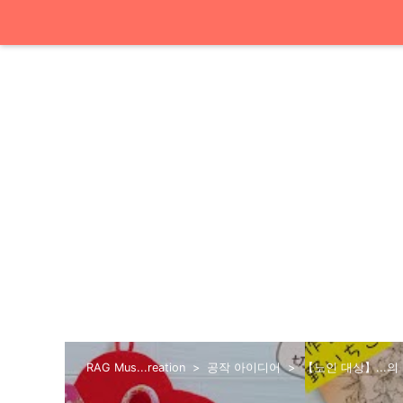
RAG Mus...reation
공작 아이디어
【노인 대상】...의