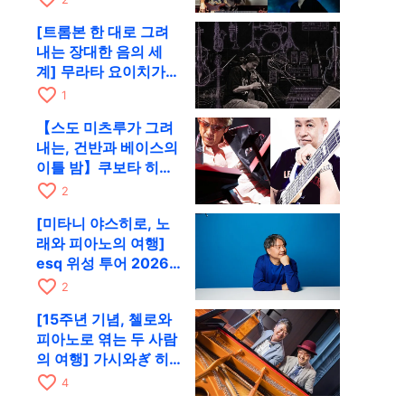
함께 9월 28일 RAG로
[트롬본 한 대로 그려
내는 장대한 음의 세
계] 무라타 요이치가
CD 발매 기념 투어로
favorite_border
1
9월 4일 교토에
【스도 미츠루가 그려
내는, 건반과 베이스의
이틀 밤】쿠보타 히로
시, 후지이 소라, 하나
favorite_border
2
다 에미와 교토 RAG에
[미타니 야스히로, 노
서 공동 출연
래와 피아노의 여행]
esq 위성 투어 2026
교토 공연을 10월에 개
favorite_border
2
최
[15주년 기념, 첼로와
피아노로 엮는 두 사람
의 여행] 가시와ぎ 히
로키 & 미쓰다 겐이치
favorite_border
4
가 11월 12일 교토