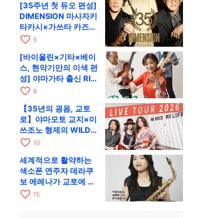
[35주년 첫 듀오 편성]
RAG로
DIMENSION 마사자키
타카시×가쓰타 카즈키
가 10월 11일 교토
favorite_border
5
RAG로
[바이올린×기타×베이
스, 현악기만의 이색 편
성] 야마가타 출신 RIM
이 첫 전국 투어로 8월
favorite_border
8
17일 RAG에
【35년의 굉음, 교토
로】야마모토 교지×미
쓰조노 형제의 WILD
FLAG가 8월 6일 RAG
favorite_border
10
에서 라이브
세계적으로 활약하는
색소폰 연주자 데라쿠
보 에레나가 교토에 온
다! 콰르텟 투어 교토
favorite_border
15
공연을 10월 28일에
개최