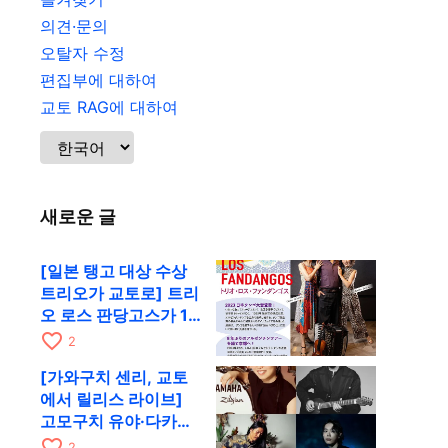
의견·문의
오탈자 수정
편집부에 대하여
교토 RAG에 대하여
새로운 글
[일본 탱고 대상 수상
트리오가 교토로] 트리
오 로스 판당고스가 10
월 9일 RAG에서 공연
favorite_border
2
[가와구치 센리, 교토
에서 릴리스 라이브]
고모구치 유야·다카하
시 요시키·도모다 준과
favorite_border
2