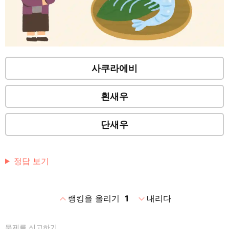
사쿠라에비
흰새우
단새우
정답 보기
expand_less
expand_more
랭킹을 올리기
1
내리다
문제를 신고하기