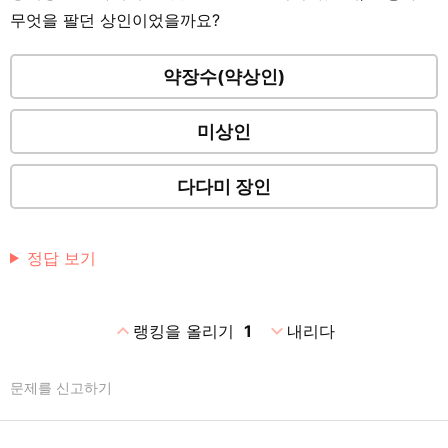
무엇을 팔던 상인이었을까요?
약장수(약상인)
미상인
다다미 장인
정답 보기
expand_less
expand_more
랭킹을 올리기
1
내리다
문제를 신고하기