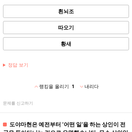
흰뇌조
따오기
황새
정답 보기
expand_less
expand_more
랭킹을 올리기
1
내리다
문제를 신고하기
도야마현은 예전부터 ‘어떤 일’을 하는 상인이 전