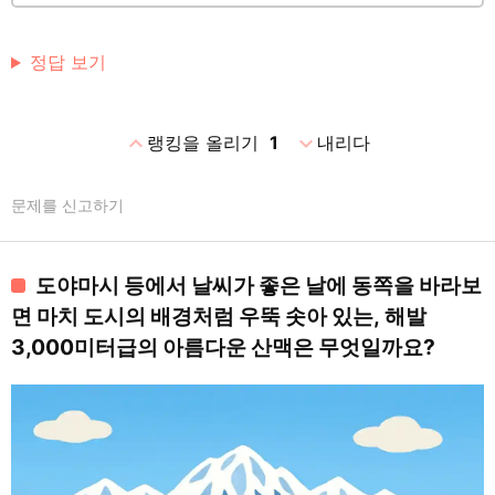
정답 보기
expand_less
expand_more
랭킹을 올리기
1
내리다
문제를 신고하기
도야마시 등에서 날씨가 좋은 날에 동쪽을 바라보
면 마치 도시의 배경처럼 우뚝 솟아 있는, 해발
3,000미터급의 아름다운 산맥은 무엇일까요?