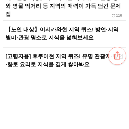
와 명물 먹거리 등 지역의 매력이 가득 담긴 문제
집
favorite_border
116
【노인 대상】이시카와현 지역 퀴즈! 방언·지역
별미·관광 명소로 지식을 넓혀보세요
ios_share
[고령자용] 후쿠이현 지역 퀴즈! 유명 관광지·방언
·향토 요리로 지식을 깊게 쌓아봐요
[고령자용] 돗토리현 지역 퀴즈! 사구·지역 별미·
방언으로 매력을 발굴
favorite_border
2
【어르신 대상 지역 퀴즈】나가노현의 매력을 다
시 발견! 유명 관광지와 맛있는 명물을 소개합니
content_copy
다
favorite_border
4