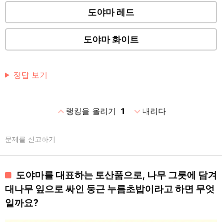
도야마 레드
도야마 화이트
정답 보기
expand_less
expand_more
랭킹을 올리기
1
내리다
문제를 신고하기
도야마를 대표하는 토산품으로, 나무 그릇에 담겨
대나무 잎으로 싸인 둥근 누름초밥이라고 하면 무엇
일까요?