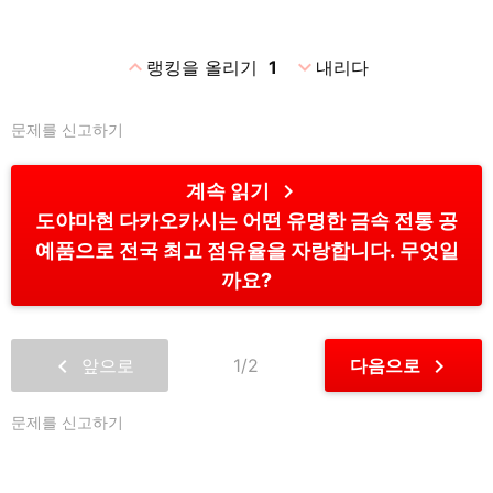
expand_less
expand_more
랭킹을 올리기
1
내리다
문제를 신고하기
chevron_right
계속 읽기
도야마현 다카오카시는 어떤 유명한 금속 전통 공
예품으로 전국 최고 점유율을 자랑합니다. 무엇일
까요?
chevron_left
chevron_right
앞으로
1/2
다음으로
문제를 신고하기