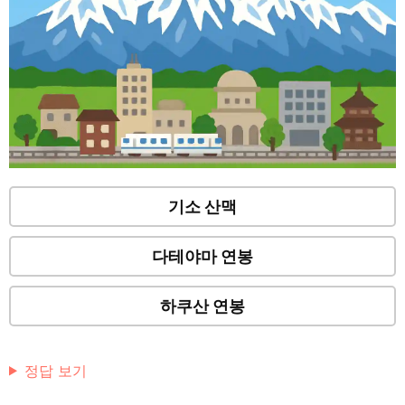
기소 산맥
다테야마 연봉
하쿠산 연봉
정답 보기