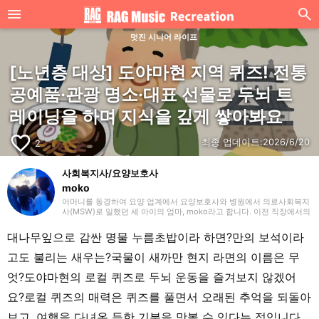
멋진 시니어 라이프
[노년층 대상] 도야마현 지역 퀴즈! 전통
공예품·관광 명소·대표 선물로 두뇌 트
레이닝을 하며 지식을 깊게 쌓아봐요
favorite_border
최종 업데이트:
2026/6/20
2
사회복지사/요양보호사
moko
어머니를 동경하여 요양 업계에서 요양보호사와 병원에서 의료사회복지
사(MSW)로 일했던 세 아이의 엄마, moko라고 합니다. 이전 직장에서의
경험을 살려 주로 요양(개호)에 관한 글을 작성하겠습니다. 잘 부탁드립
니다.
대나무잎으로 감싼 명물 누름초밥이라 하면?만의 보석이라
고도 불리는 새우는?국물이 새까만 현지 라면의 이름은 무
엇?도야마현의 로컬 퀴즈로 두뇌 운동을 즐겨보지 않겠어
요?로컬 퀴즈의 매력은 퀴즈를 풀면서 오래된 추억을 되돌아
보고, 여행을 다녀온 듯한 기분을 맛볼 수 있다는 점입니다.