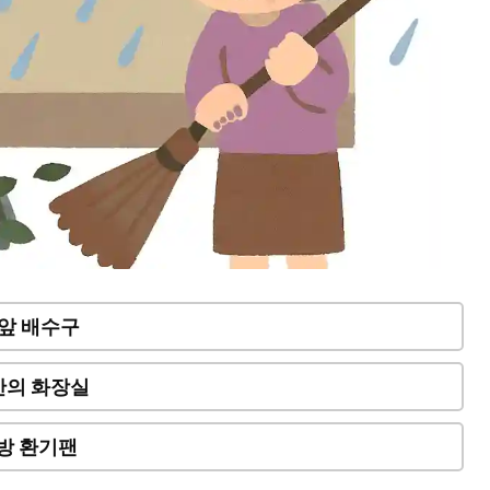
 앞 배수구
안의 화장실
방 환기팬