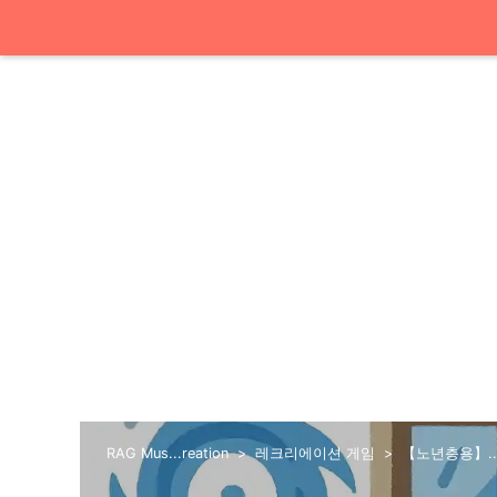
RAG Mus...reation
레크리에이션 게임
【노년층용】..