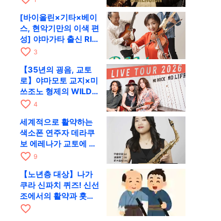
RAG로
[바이올린×기타×베이
스, 현악기만의 이색 편
성] 야마가타 출신 RIM
이 첫 전국 투어로 8월
favorite_border
3
17일 RAG에
【35년의 굉음, 교토
로】야마모토 교지×미
쓰조노 형제의 WILD
FLAG가 8월 6일 RAG
favorite_border
4
에서 라이브
세계적으로 활약하는
색소폰 연주자 데라쿠
보 에레나가 교토에 온
다! 콰르텟 투어 교토
favorite_border
9
공연을 10월 28일에
【노년층 대상】나가
개최
쿠라 신파치 퀴즈! 신선
조에서의 활약과 홋카
이도에서의 만년을 출
favorite_border
제