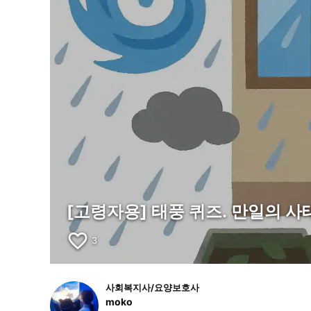
[고령자용] 태풍 퀴즈. 만일의 
favorite_border
3
사회복지사/요양보호사
moko