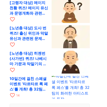
[고령자 대상] 메이지
천황 퀴즈! 메이지 유신
과 문명개화와 관련된
문제를 출제
favorite_border
[노년층 대상] 도사 번
퀴즈! 출신 위인과 막말
유신과 관련된 문제를
출제
favorite_border
[노년층 대상] 히젠번
(사가번) 퀴즈! 나베시
마 가문과 막말기의 근
대화에 얽힌 문제
favorite_border
10일간에 걸친 스페셜
이벤트 ‘타르타르 록 페
스’를 개최! 총 32팀의
화려한 아티스트가 등
favorite_border
14
장