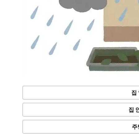
집
집 
주