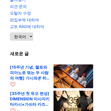
의견·문의
오탈자 수정
편집부에 대하여
교토 RAG에 대하여
새로운 글
[15주년 기념, 첼로와
피아노로 엮는 두 사람
의 여행] 가시와ぎ 히
로키 & 미쓰다 겐이치
favorite_border
가 11월 12일 교토
[35주년 첫 듀오 편성]
RAG로
DIMENSION 마사자키
타카시×가쓰타 카즈키
가 10월 11일 교토
favorite_border
1