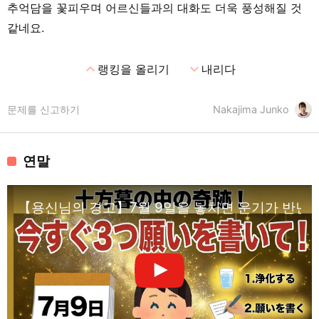
추억담을 꽃피우며 어르신들과의 대화도 더욱 풍성해질 것
같네요.
expand_less
expand_more
랭킹을 올리기
내리다
문제를 신고하기
Nakajima Junko
연말
【용신님의 경고】7월 9일을 놓치면 운기가 반년 