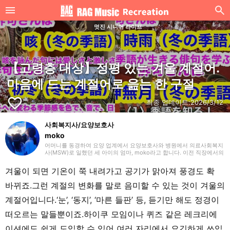
멋진 시니어 라이프
【고령층 대상】정평 있는 겨울 계절어.
마음에 드는 계절어로 읊는 한 구절
favorite_border
최종 업데이트:
2026/3/12
사회복지사/요양보호사
moko
어머니를 동경하여 요양 업계에서 요양보호사와 병원에서 의료사회복지
사(MSW)로 일했던 세 아이의 엄마, moko라고 합니다. 이전 직장에서의
경험을 살려 주로 요양(개호)에 관한 글을 작성하겠습니다. 잘 부탁드립
니다.
겨울이 되면 기온이 쭉 내려가고 공기가 맑아져 풍경도 확
바뀌죠.그런 계절의 변화를 말로 음미할 수 있는 것이 겨울의
계절어입니다.‘눈’, ‘동지’, ‘마른 들판’ 등, 듣기만 해도 정경이
떠오르는 말들뿐이죠.하이쿠 모임이나 퀴즈 같은 레크리에
이션에도 쉽게 도입할 수 있어 여러 자리에서 요긴하게 쓰입