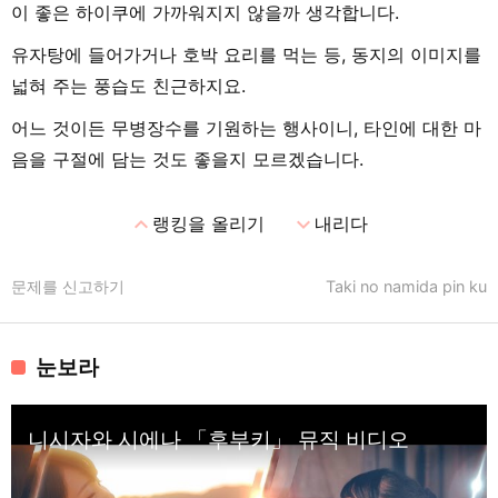
이 좋은 하이쿠에 가까워지지 않을까 생각합니다.
유자탕에 들어가거나 호박 요리를 먹는 등, 동지의 이미지를
넓혀 주는 풍습도 친근하지요.
어느 것이든 무병장수를 기원하는 행사이니, 타인에 대한 마
음을 구절에 담는 것도 좋을지 모르겠습니다.
expand_less
expand_more
랭킹을 올리기
내리다
문제를 신고하기
Taki no namida pin ku
눈보라
니시자와 시에나 「후부키」 뮤직 비디오