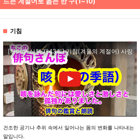
드는 계절어로 읊는 한 구(1~10)
기침
[하이쿠 산책·제43회] 기침(겨울의 계절어) 사랑
건조한 공기나 추위 속에서 일어나는 몸의 변화를 나타내는
말입니다.