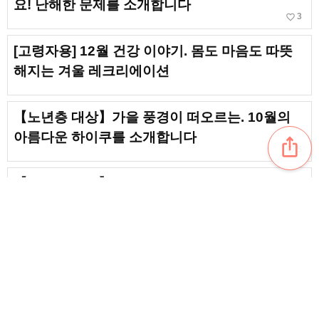
요! 난해한 문제를 소개합니다
favorite_border
3
[고령자용] 12월 건강 이야기. 몸도 마음도 따뜻
해지는 겨울 레크리에이션
【노년층 대상】가을 풍경이 떠오르는. 10월의
아름다운 하이쿠를 소개합니다
ios_share
favorite_border
5
【노년층 대상】11월의 유명한 하이쿠. 아름다운
가을 풍경을 읊은 구절을 소개합니다
favorite_border
4
[고령자용] 9월의 하이쿠. 가을에 딱 맞는 구절을
소개합니다
content_copy
【노년층 대상】3월의 하이쿠. 명구와 함께 즐기