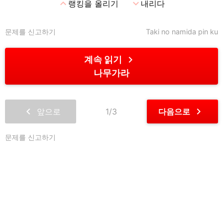
expand_less
expand_more
랭킹을 올리기
내리다
문제를 신고하기
Taki no namida pin ku
chevron_right
계속 읽기
나무가라
chevron_left
chevron_right
앞으로
1/3
다음으로
문제를 신고하기