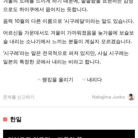
겨울의 도래를 느끼게 하기 때문에, 쓸쓸함을 표현하는 감정
으로도 하이쿠에서 읊어지는 듯합니다.
음력 10월의 다른 이름으로 ‘시구레달’이라는 말도 있습니다.
어르신들 가운데서도 겨울이 가까워졌음을 늦가을에 보슬보
슬 내리는 소나기에서 느끼는 분들이 계실지 모르겠습니다.
‘시구레’라는 말은 전국적으로 퍼져 있지만, 사실 시구레는
일본의 특정한 곳에서 내리는 비라고 합니다.
expand_less
expand_more
랭킹을 올리기
내리다
문제를 신고하기
Nakajima Junko
한일