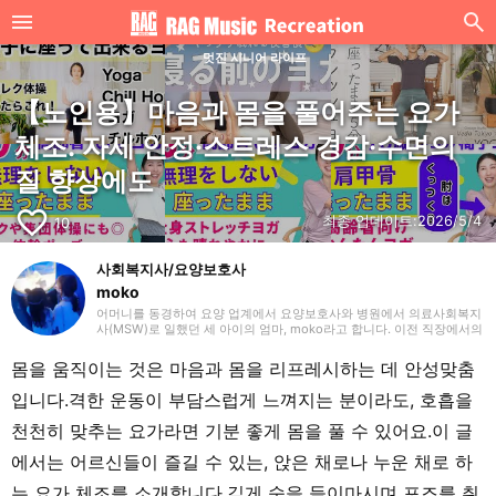
멋진 시니어 라이프
【노인용】마음과 몸을 풀어주는 요가
체조. 자세 안정·스트레스 경감·수면의
질 향상에도
favorite_border
최종 업데이트:
2026/5/4
10
사회복지사/요양보호사
moko
어머니를 동경하여 요양 업계에서 요양보호사와 병원에서 의료사회복지
사(MSW)로 일했던 세 아이의 엄마, moko라고 합니다. 이전 직장에서의
경험을 살려 주로 요양(개호)에 관한 글을 작성하겠습니다. 잘 부탁드립
니다.
몸을 움직이는 것은 마음과 몸을 리프레시하는 데 안성맞춤
입니다.격한 운동이 부담스럽게 느껴지는 분이라도, 호흡을
천천히 맞추는 요가라면 기분 좋게 몸을 풀 수 있어요.이 글
에서는 어르신들이 즐길 수 있는, 앉은 채로나 누운 채로 하
는 요가 체조를 소개합니다.깊게 숨을 들이마시며 포즈를 취