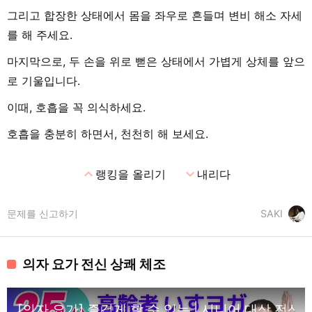
그리고 합장한 상태에서 몸을 좌우로 흔들며 변비 해소 자세
를 해 주세요.
마지막으로, 두 손을 위로 뻗은 상태에서 가볍게 상체를 앞으
로 기울입니다.
이때, 호흡을 꼭 의식하세요.
호흡을 충분히 하면서, 천천히 해 보세요.
expand_less
expand_more
랭킹을 올리기
내리다
문제를 신고하기
SAKI
의자 요가 전신 상쾌 체조
[의자 요가] 즐겁게 할 수 있는 | 시니어 대상 전신