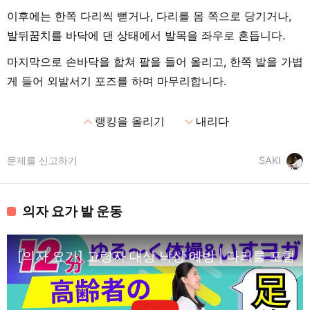
이후에는 한쪽 다리씩 뻗거나, 다리를 몸 쪽으로 당기거나,
발뒤꿈치를 바닥에 댄 상태에서 발목을 좌우로 흔듭니다.
마지막으로 손바닥을 합쳐 팔을 들어 올리고, 한쪽 발을 가볍
게 들어 외발서기 포즈를 하며 마무리합니다.
expand_less
expand_more
랭킹을 올리기
내리다
문제를 신고하기
SAKI
의자 요가 발 운동
[의자 요가] 고령자 대상 낙상 예방 | 다리를 포함