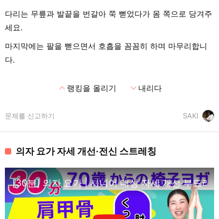
다리는 무릎과 발끝을 번갈아 쭉 뻗었다가 몸 쪽으로 당겨주
세요.
마지막에는 팔을 뻗으면서 호흡을 꼼꼼히 하며 마무리합니
다.
expand_less
expand_more
랭킹을 올리기
내리다
문제를 신고하기
SAKI
의자 요가 자세 개선·전신 스트레칭
[30분] 의자 요가 | 시니어 대상 자세 개선·부드