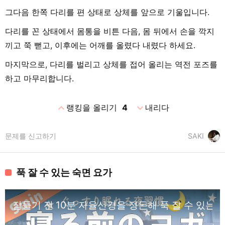
그다음 한쪽 다리를 편 상태로 상체를 앞으로 기울입니다.
다리를 꼰 상태에서 몸통을 비튼 다음, 몸 뒤에서 손을 깍지
끼고 쭉 뻗고, 이후에는 어깨를 올렸다 내렸다 하세요.
마지막으로, 다리를 벌리고 상체를 접어 올리는 역전 포즈를
하고 마무리합니다.
expand_less
expand_more
랭킹을 올리기
4
내리다
문제를 신고하기
SAKI
푹 잘 수 있는 숙면 요가
잠들기 전 10분 자율신경을 정돈해 푹 잘 수 있는 