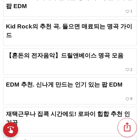
팝 EDM
favorite_border
1
Kid Rock의 추천 곡. 들으면 매료되는 명곡 가이
드
【혼돈의 전자음악】드릴앤베이스 명곡 모음
favorite_border
2
EDM 추천. 신나게 만드는 인기 있는 팝 EDM
favorite_border
8
재택근무나 집콕 시간에도! 로파이 힙합 추천 인
기곡
ios_share
favorite_border
swipe
1
손끝으로 음악을 탐색