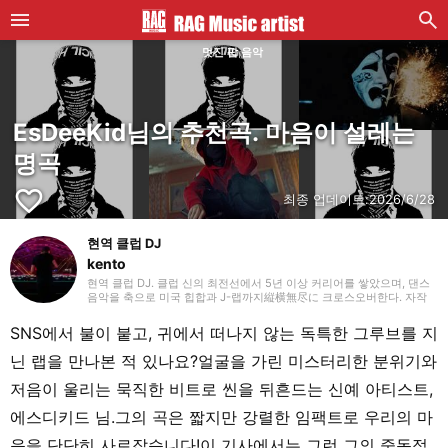
멋진 팝 음악
EsDeeKid님의 추천곡. 마음이 설레는
명곡
favorite_border
최종 업데이트:
2026/6/28
현역 클럽 DJ
kento
현역 클럽 DJ. 클럽 신의 최전선에서 5년 이상 커리어를 쌓았으며, 댄스
음악을 축으로 미국 힙합과 J-랩까지縦横無尽に 크로스오버한다. 자작
에디트를 섞어 넣은 탄탄한 믹스 워크로 독자적인 그루브를 만들어내며
플로어를 매료시키고 있다.
SNS에서 불이 붙고, 귀에서 떠나지 않는 독특한 그루브를 지
닌 랩을 만나본 적 있나요?얼굴을 가린 미스터리한 분위기와
저음이 울리는 묵직한 비트로 씬을 뒤흔드는 신예 아티스트,
에스디키드 님.그의 곡은 짧지만 강렬한 임팩트로 우리의 마
음을 단단히 사로잡습니다!이 기사에서는 그런 그의 중독적