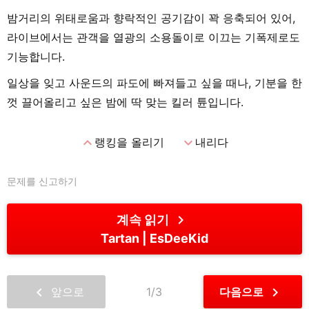
밤거리의 위태로움과 향락적인 공기감이 꽉 응축되어 있어,
라이브에서는 관객을 열광의 소용돌이로 이끄는 기폭제로도
기능합니다.
일상을 잊고 사운드의 파도에 빠져들고 싶을 때나, 기분을 한
껏 끌어올리고 싶은 밤에 딱 맞는 킬러 튠입니다.
expand_less
expand_more
랭킹을 올리기
내리다
문제를 신고하기
chevron_right
계속 읽기
Tartan
EsDeeKid
chevron_left
chevron_right
앞으로
1/3
다음으로