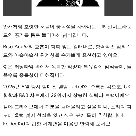
안개처럼 흐릿한 저음이 중독성을 자아내는, UK 언더그라운
드의 공기를 듬뿍 들이마신 넘버입니다.
Rico Ace와의 호흡이 척척 맞는 컬래버로, 향락적인 밤의 무
드와 아슬아슬한 관계성을 숨가쁘게 표현하고 있어요.
짧은 러닝타임 속에서 독특한 억양과 부유감이 얽혀들며, 들
을수록 중독성이 더해집니다.
2025년 6월 당시 발매된 앨범 ‘Rebel’에 수록된 곡으로, UK
힙합과 R&B 차트에서 29위까지 상승한 실력파 트랙이에요.
심야 드라이브에서 기분을 끌어올리고 싶을 때나, 소리의 파
도에 흠뻑 젖어 현실을 잊고 싶은 분께 특히 추천합니다!
EsDeeKid의 딥한 세계관을 마음껏 만끽해 보세요.