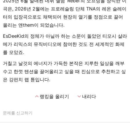
2025년 6월 발매된 데뷔 앨범 ‘Rebel’의 오프닝을 장식한 이
곡은, 2026년 2월에는 프로레슬링 단체 TNA의 레온 슬레이
터의 입장곡으로도 채택되어 현장의 열기를 정점으로 끌어
올리는 앤them이 되었습니다.
EsDeeKid의 정체가 아닐까 하는 소문이 돌았던 티모시 샬라
메가 리믹스의 뮤직비디오에 참여한 것도 전 세계적인 화제
를 모았죠.
거칠고 날것의 에너지가 가득한 본작은 지루한 일상을 깨부
수고 한껏 텐션을 끌어올리고 싶을 때 진심으로 추천하고 싶
은 강펀치 랩 튠입니다.
expand_less
expand_more
랭킹을 올리기
내리다
문제를 신고하기