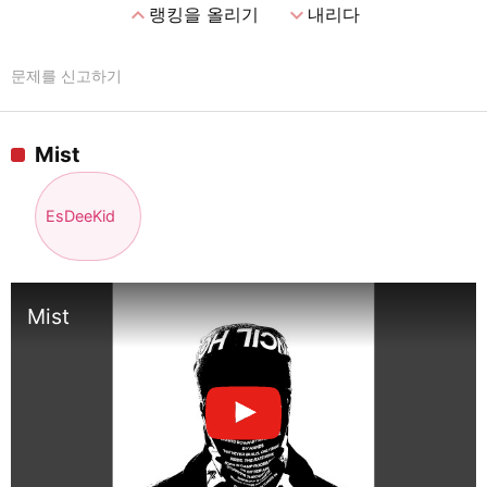
expand_less
expand_more
랭킹을 올리기
내리다
문제를 신고하기
Mist
EsDeeKid
Mist