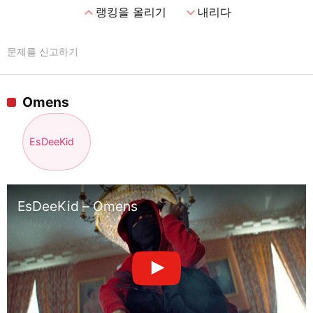
expand_less
expand_more
랭킹을 올리기
내리다
문제를 신고하기
Omens
EsDeeKid
EsDeeKid – Omens