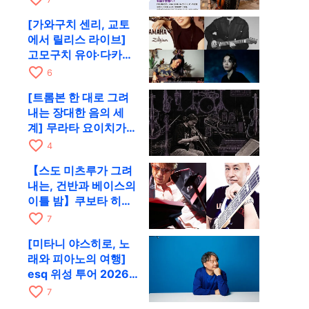
[가와구치 센리, 교토
에서 릴리스 라이브]
고모구치 유야·다카하
시 요시키·도모다 준과
favorite_border
6
함께 9월 28일 RAG로
[트롬본 한 대로 그려
내는 장대한 음의 세
계] 무라타 요이치가
CD 발매 기념 투어로
favorite_border
4
9월 4일 교토에
【스도 미츠루가 그려
내는, 건반과 베이스의
이틀 밤】쿠보타 히로
시, 후지이 소라, 하나
favorite_border
7
다 에미와 교토 RAG에
[미타니 야스히로, 노
서 공동 출연
래와 피아노의 여행]
esq 위성 투어 2026
교토 공연을 10월에 개
favorite_border
7
최