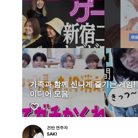
가족과 함께 신나게 즐기는 게임! 
이디어 모음
favorite_border
2
건반 연주자
SAKI