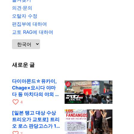
의견·문의
오탈자 수정
편집부에 대하여
교토 RAG에 대하여
새로운 글
다이아몬드☆유카이,
Chage×요시다 야마
다 등 마치다의 야외 페
스티벌에 출연
favorite_border
4
[일본 탱고 대상 수상
트리오가 교토로] 트리
오 로스 판당고스가 10
월 9일 RAG에서 공연
favorite_border
7