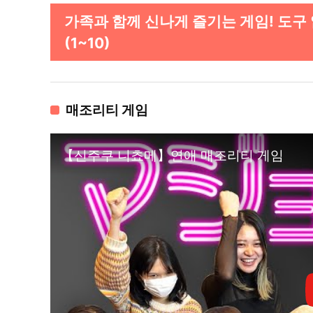
가족과 함께 신나게 즐기는 게임! 도구
(1~10)
매조리티 게임
【신주쿠 니쵸메】연애 매조리티 게임