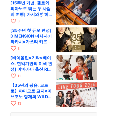
[15주년 기념, 첼로와
피아노로 엮는 두 사람
의 여행] 가시와ぎ 히
로키 & 미쓰다 겐이치
favorite_border
8
가 11월 12일 교토
[35주년 첫 듀오 편성]
RAG로
DIMENSION 마사자키
타카시×가쓰타 카즈키
가 10월 11일 교토
favorite_border
8
RAG로
[바이올린×기타×베이
스, 현악기만의 이색 편
성] 야마가타 출신 RIM
이 첫 전국 투어로 8월
favorite_border
11
17일 RAG에
【35년의 굉음, 교토
로】야마모토 교지×미
쓰조노 형제의 WILD
FLAG가 8월 6일 RAG
favorite_border
13
에서 라이브