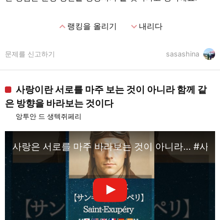
expand_less
expand_more
랭킹을 올리기
내리다
문제를 신고하기
sasashina
사랑이란 서로를 마주 보는 것이 아니라 함께 같
은 방향을 바라보는 것이다
앙투안 드 생텍쥐페리
사랑은 서로를 마주 바라보는 것이 아니라… #사랑 #연