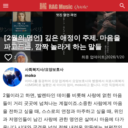
멋진 명언·격언
[2월의 명언] 깊은 애정이 주제. 마음을
파고드는, 깜짝 놀라게 하는 말들
favorite_border
최종 업데이트:
2026/1/20
2
사회복지사/요양보호사
moko
어머니를 동경하여 요양 업계에서 요양보호사와 병원에서 의료사회복지
사(MSW)로 일했던 세 아이의 엄마, moko라고 합니다. 이전 직장에서의
경험을 살려 주로 요양(개호)에 관한 글을 작성하겠습니다. 잘 부탁드립
니다.
2월이라고 하면, 발렌타인 데이를 비롯해 사랑에 얽힌 마음
들이 거리 곳곳에 넘쳐나는 계절이죠.소중한 사람에게 마음
을 전하고 싶을 때, 스스로의 연정과 마주하고 싶을 때, 위인
과 저명인들이 남긴 사랑에 관한 명언은 살며시 마음에 다가
옵니다.시대와 국경을 넘어 전해 내려온 말들에는 보편적인