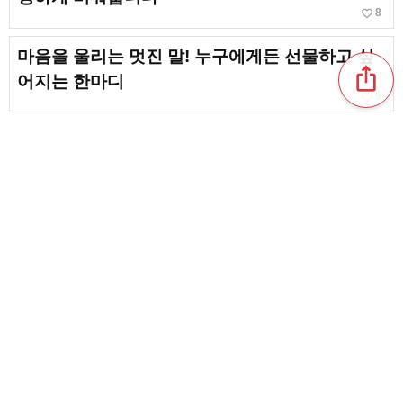
favorite_border
8
마음을 울리는 멋진 말! 누구에게든 선물하고 싶
ios_share
어지는 한마디
favorite_border
9
고별의 말에 담고 싶은 명언. 마음을 울리는 위인
의 메시지
마음에 울리는 짧은 명언. 스며들 듯 마음에 닿는
말
favorite_border
9
content_copy
【우정 명언】짧지만 눈물 나게 하는, 소중한 친
구에게 전하고 싶은 가슴에 남는 말들
favorite_border
favorite_border
1
알고 있으면 인생을 밝히는 이정표가 될지도? 마