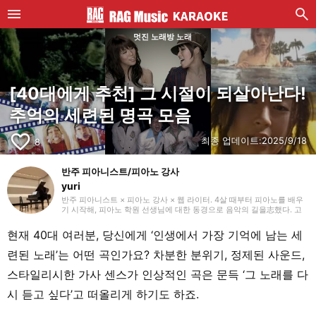
멋진 노래방 노래
[40대에게 추천] 그 시절이 되살아난다!
추억의 세련된 명곡 모음
favorite_border
최종 업데이트:
2025/9/18
8
반주 피아니스트/피아노 강사
yuri
반주 피아니스트 × 피아노 강사 × 웹 라이터. 4살 때부터 피아노를 배우
기 시작해, 피아노 학원 선생님에 대한 동경으로 음악의 길을志했다. 고
등학교·대학교에서 음악 전문 과정으로 진학하며 기악과 성악 반주의 매
력에 눈을 떴다. 현재는 피아노를 가르치는 한편, 고향인 아이치 중심으
현재 40대 여러분, 당신에게 ‘인생에서 가장 기억에 남는 세
로 플루트·성악·합창 등의 반주자로 활동하고 있다. 레슨을 통해 제자들
에게서 유행하는 곡을 배울 때도 많아, 일본 음악·서양 음악·CM 곡 등 장
련된 노래’는 어떤 곡인가요? 차분한 분위기, 정제된 사운드,
르를 가리지 않고 무엇이든 피아노로 연주해 보는 것이 취미. 2021년부
터는 웹 라이터로서의 활동도 시작해, 음악을 비롯한 다양한 장르의 집필
스타일리시한 가사 센스가 인상적인 곡은 문득 ‘그 노래를 다
을 맡고 있다.
시 듣고 싶다’고 떠올리게 하기도 하죠.