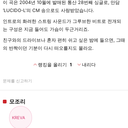
이 곡은 2004년 10월에 발매된 통산 28번째 싱글로, 만담
‘LUCIDO-L’의 CM 송으로도 사랑받았습니다.
인트로의 화려한 스트링 사운드가 그루브한 비트로 전개되
는 구성은 지금 들어도 가슴이 두근거리죠.
친구와의 드라이브나 혼자 편히 쉬고 싶은 밤에 들으면, 그때
의 반짝이던 기분이 다시 떠오를지도 몰라요.
expand_less
expand_more
랭킹을 올리기
1
내리다
문제를 신고하기
모조리
KREVA