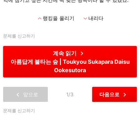
억에 잠기고 싶은 시간에 딱 맞는 명곡이라 할 수 있겠죠.
expand_less
expand_more
랭킹을 올리기
내리다
문제를 신고하기
chevron_right
계속 읽기
아름답게 불타는 숲
Toukyou Sukapara Daisu
Ookesutora
chevron_left
chevron_right
앞으로
1/3
다음으로
문제를 신고하기