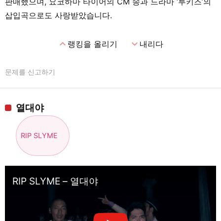
판매했으며, 요코하마 타이어의 CM 송과 드라마 ‘루키즈’의
삽입곡으로도 사랑받았습니다.
expand_less
expand_more
랭킹을 올리기
내리다
문제를 신고하기
열대야
RIP SLYME
RIP SLYME – 열대야