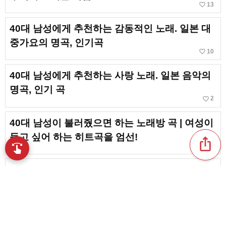
favorite_border
13
40대 남성에게 추천하는 감동적인 노래. 일본 대
중가요의 명곡, 인기곡
favorite_border
10
40대 남성에게 추천하는 사랑 노래. 일본 음악의
명곡, 인기 곡
favorite_border
2
40대 남성이 불러줬으면 하는 노래방 곡 | 여성이
듣고 싶어 하는 히트곡을 엄선!
ios_share
favorite_border
swipe
26
손끝으로 음악을 탐색
40대에게 추천하는 애니송. 추억의 명곡부터 최
신곡까지
favorite_border
9
[40대 여성] 부르기 쉬운 노래방 곡. 무리 없이 즐