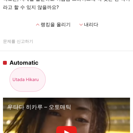
라고 할 수 있지 않을까요?
expand_less
expand_more
랭킹을 올리기
내리다
문제를 신고하기
Automatic
Utada Hikaru
우타다 히카루 – 오토매틱