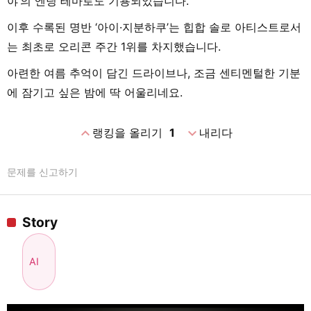
야’의 엔딩 테마로도 기용되었습니다.
이후 수록된 명반 ‘아이·지분하쿠’는 힙합 솔로 아티스트로서
는 최초로 오리콘 주간 1위를 차지했습니다.
아련한 여름 추억이 담긴 드라이브나, 조금 센티멘털한 기분
에 잠기고 싶은 밤에 딱 어울리네요.
expand_less
expand_more
랭킹을 올리기
1
내리다
문제를 신고하기
Story
AI