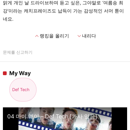
맑게 개인 날 드라이브하며 듣고 싶은, 그야말로 ‘여름송 최
강’이라는 캐치프레이즈도 납득이 가는 감성적인 서머 튠이
네요.
expand_less
expand_more
랭킹을 올리기
내리다
문제를 신고하기
My Way
Def Tech
04 마이 웨이 – Def Tech [가사 있음]