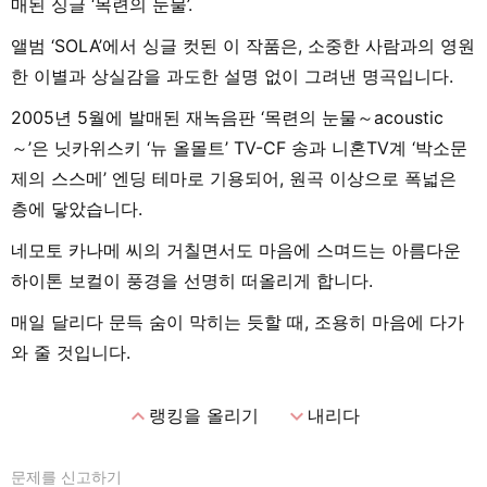
매된 싱글 ‘목련의 눈물’.
앨범 ‘SOLA’에서 싱글 컷된 이 작품은, 소중한 사람과의 영원
한 이별과 상실감을 과도한 설명 없이 그려낸 명곡입니다.
2005년 5월에 발매된 재녹음판 ‘목련의 눈물～acoustic
～’은 닛카위스키 ‘뉴 올몰트’ TV-CF 송과 니혼TV계 ‘박소문
제의 스스메’ 엔딩 테마로 기용되어, 원곡 이상으로 폭넓은
층에 닿았습니다.
네모토 카나메 씨의 거칠면서도 마음에 스며드는 아름다운
하이톤 보컬이 풍경을 선명히 떠올리게 합니다.
매일 달리다 문득 숨이 막히는 듯할 때, 조용히 마음에 다가
와 줄 것입니다.
expand_less
expand_more
랭킹을 올리기
내리다
문제를 신고하기