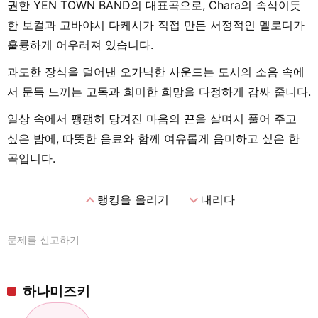
권한 YEN TOWN BAND의 대표곡으로, Chara의 속삭이듯
한 보컬과 고바야시 다케시가 직접 만든 서정적인 멜로디가
훌륭하게 어우러져 있습니다.
과도한 장식을 덜어낸 오가닉한 사운드는 도시의 소음 속에
서 문득 느끼는 고독과 희미한 희망을 다정하게 감싸 줍니다.
일상 속에서 팽팽히 당겨진 마음의 끈을 살며시 풀어 주고
싶은 밤에, 따뜻한 음료와 함께 여유롭게 음미하고 싶은 한
곡입니다.
expand_less
expand_more
랭킹을 올리기
내리다
문제를 신고하기
하나미즈키