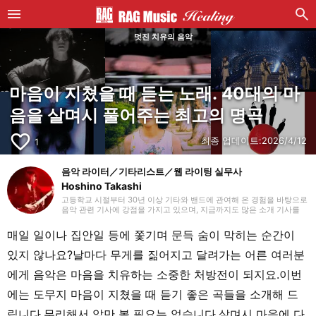
멋진 치유의 음악
마음이 지쳤을 때 듣는 노래. 40대의 마
음을 살며시 풀어주는 최고의 명곡
favorite_border
최종 업데이트:
2026/4/12
1
음악 라이터／기타리스트／웹 라이팅 실무사
Hoshino Takashi
고등학교 시절부터 30년 이상 기타와 밴드에 관여해 온 경험을 바탕으로
음악 관련 기사에 강점을 가지고 있으며, 지금까지도 많은 소개 기사를
맡아 왔습니다. 기타를 치기 시작했을 때부터 하드 록과 헤비 메탈 같은
장르를 선호하지만, 국내외를 가리지 않고 매일 다양한 장르에 귀 기울이
매일 일이나 집안일 등에 쫓기며 문득 숨이 막히는 순간이
도록 하고 있습니다. 2018년부터 프리랜서 라이터로 활동을 시작했으며,
웹 라이팅 실무 자격을 보유하고 있습니다. 또한 라이팅 외에도 영상 편
있지 않나요?날마다 무게를 짊어지고 달려가는 어른 여러분
집을 공부하고 있습니다. 개인적으로는 초등학생 자녀를 돌보고 있으며,
파쿠르와 댄스 등 학원 활동을 챙기면서 지내고 있습니다.
에게 음악은 마음을 치유하는 소중한 처방전이 되지요.이번
에는 도무지 마음이 지쳤을 때 듣기 좋은 곡들을 소개해 드
립니다.무리해서 앞만 볼 필요는 없습니다.살며시 마음에 다