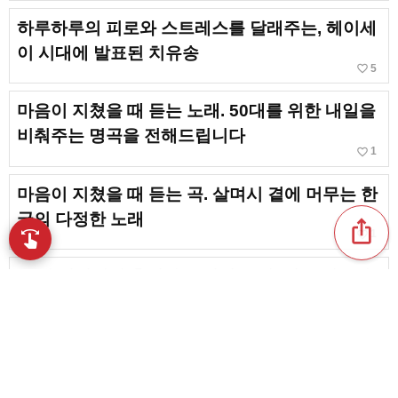
하루하루의 피로와 스트레스를 달래주는, 헤이세
이 시대에 발표된 치유송
favorite_border
5
마음이 지쳤을 때 듣는 노래. 50대를 위한 내일을
비춰주는 명곡을 전해드립니다
favorite_border
1
마음이 지쳤을 때 듣는 곡. 살며시 곁에 머무는 한
국의 다정한 노래
ios_share
favorite_border
swipe
1
손끝으로 음악을 탐색
40대 여성에게 추천하는 이별 노래. 일본 대중가
요의 명곡, 인기곡
[쉬고 싶을 때] 수고 많았어요 송. 마음을 치유해
주는 곡