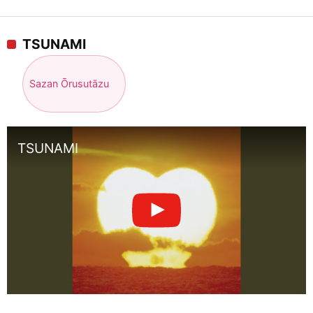
TSUNAMI
Sazan Ōrusutāzu
TSUNAMI