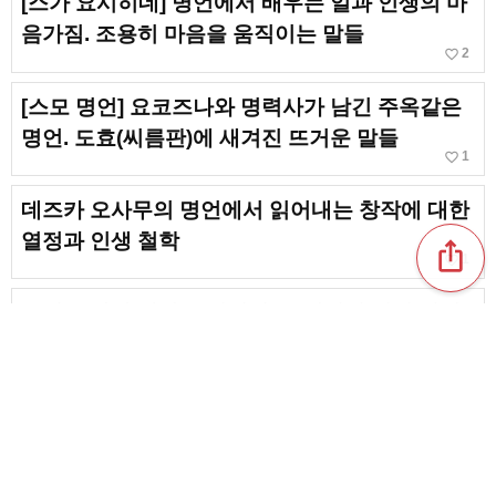
[스가 요시히데] 명언에서 배우는 일과 인생의 마
음가짐. 조용히 마음을 움직이는 말들
favorite_border
2
[스모 명언] 요코즈나와 명력사가 남긴 주옥같은
명언. 도효(씨름판)에 새겨진 뜨거운 말들
favorite_border
1
데즈카 오사무의 명언에서 읽어내는 창작에 대한
열정과 인생 철학
ios_share
favorite_border
1
무심코 따라 말하고 싶어지는! 애니의 멋진 명대
사 모음 & 마음에 울리는 말들
favorite_border
12
[초등학생 대상] 스포츠에서 쓸 수 있는 사자성어!
응원이나 목표 설정에 도움이 되는 말
favorite_border
47