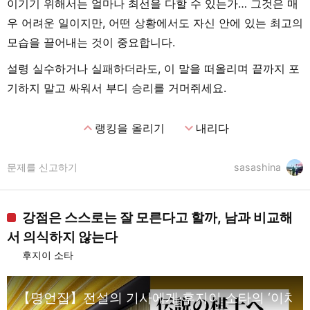
이기기 위해서는 얼마나 최선을 다할 수 있는가… 그것은 매
우 어려운 일이지만, 어떤 상황에서도 자신 안에 있는 최고의
모습을 끌어내는 것이 중요합니다.
설령 실수하거나 실패하더라도, 이 말을 떠올리며 끝까지 포
기하지 말고 싸워서 부디 승리를 거머쥐세요.
expand_less
expand_more
랭킹을 올리기
내리다
문제를 신고하기
sasashina
강점은 스스로는 잘 모른다고 할까, 남과 비교해
서 의식하지 않는다
후지이 소타
【명언집】전설의 기사에게·후지이 소타의 ‘이차원