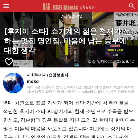
멋진 명언·격언
[후지이 소타] 쇼기계의 젊은 천재가 전
하는 멋진 명언집. 마음에 남는 승부에
대한 생각
favorite_border
최종 업데이트:
2025/9/12
사회복지사/요양보호사
moko
어머니를 동경하여 요양 업계에서 요양보호사와 병원에서 의료사회복지
사(MSW)로 일했던 세 아이의 엄마, moko라고 합니다. 이전 직장에서의
경험을 살려 주로 요양(개호)에 관한 글을 작성하겠습니다. 잘 부탁드립
니다.
역대 최연소로 프로 기사가 되어 최단 기간에 각 타이틀을
석권한 후지이 소타 씨.장기계의 천재 소년으로 주목을 받으
면서도, 겸손함과 깊은 통찰을 지닌 그의 말 한마디 한마디는
많은 이들의 마음을 사로잡고 있습니다.이번에는 장기의 대
국뿐 아니라 인생의 미묘한 결에도 닿는 후지이 소타 씨의