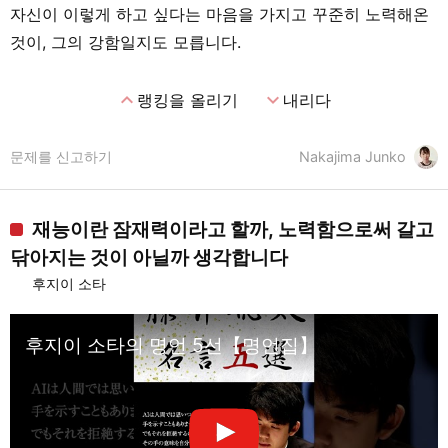
자신이 이렇게 하고 싶다는 마음을 가지고 꾸준히 노력해온
것이, 그의 강함일지도 모릅니다.
expand_less
expand_more
랭킹을 올리기
내리다
문제를 신고하기
Nakajima Junko
재능이란 잠재력이라고 할까, 노력함으로써 갈고
닦아지는 것이 아닐까 생각합니다
후지이 소타
후지이 소타의 명언 5선【명언집】