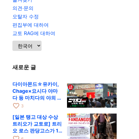
의견·문의
오탈자 수정
편집부에 대하여
교토 RAG에 대하여
새로운 글
다이아몬드☆유카이,
Chage×요시다 야마
다 등 마치다의 야외 페
스티벌에 출연
favorite_border
3
[일본 탱고 대상 수상
트리오가 교토로] 트리
오 로스 판당고스가 10
월 9일 RAG에서 공연
favorite_border
6