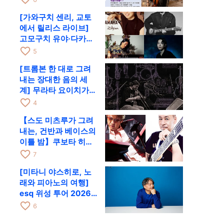
[가와구치 센리, 교토
에서 릴리스 라이브]
고모구치 유야·다카하
시 요시키·도모다 준과
favorite_border
5
함께 9월 28일 RAG로
[트롬본 한 대로 그려
내는 장대한 음의 세
계] 무라타 요이치가
CD 발매 기념 투어로
favorite_border
4
9월 4일 교토에
【스도 미츠루가 그려
내는, 건반과 베이스의
이틀 밤】쿠보타 히로
시, 후지이 소라, 하나
favorite_border
7
다 에미와 교토 RAG에
[미타니 야스히로, 노
서 공동 출연
래와 피아노의 여행]
esq 위성 투어 2026
교토 공연을 10월에 개
favorite_border
6
최