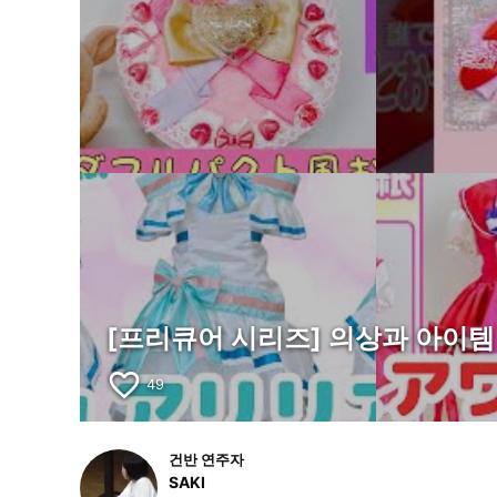
[프리큐어 시리즈] 의상과 아이
favorite_border
49
건반 연주자
SAKI