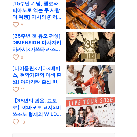
[15주년 기념, 첼로와
피아노로 엮는 두 사람
의 여행] 가시와ぎ 히
로키 & 미쓰다 겐이치
favorite_border
8
가 11월 12일 교토
[35주년 첫 듀오 편성]
RAG로
DIMENSION 마사자키
타카시×가쓰타 카즈키
가 10월 11일 교토
favorite_border
8
RAG로
[바이올린×기타×베이
스, 현악기만의 이색 편
성] 야마가타 출신 RIM
이 첫 전국 투어로 8월
favorite_border
11
17일 RAG에
【35년의 굉음, 교토
로】야마모토 교지×미
쓰조노 형제의 WILD
FLAG가 8월 6일 RAG
favorite_border
13
에서 라이브