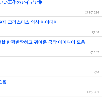
わいい工作のアイデア集
chat_bubble_outline
favorite_border
8
236
 수제 크리스마스 의상 아이디어
favorite_border
30
족할 반짝반짝하고 귀여운 공작 아이디어 모음
favorite_border
162
favorite_border
6
모음
chat_bubble_outline
favorite_border
3
331