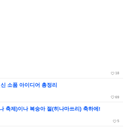
어
favorite_border
18
변신 소품 아이디어 총정리
favorite_border
69
나 축제)이나 복숭아 절(히나마쓰리) 축하에!
favorite_border
5