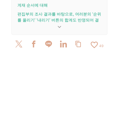
게재 순서에 대해
편집부의 조사 결과를 바탕으로, 여러분의 ‘순위
를 올리기’ ‘내리기’ 버튼의 합계도 반영되어 결
정됩니다.
keyboard_arrow_down
업데이트 이력
favorite_border
content_copy
2025/8/7: 기사를 공개했습니다.
49
2024/5/25: 리뷰 4건을 추가 및 업데이트.