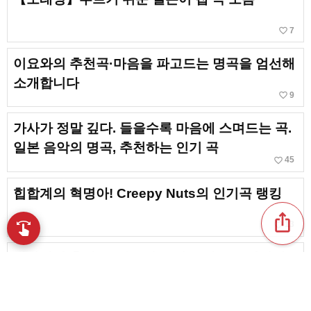
favorite_border
7
이요와의 추천곡·마음을 파고드는 명곡을 엄선해
소개합니다
favorite_border
9
가사가 정말 깊다. 들을수록 마음에 스며드는 곡.
일본 음악의 명곡, 추천하는 인기 곡
favorite_border
45
힙합계의 혁명아! Creepy Nuts의 인기곡 랭킹
ios_share
favorite_border
swipe
13
손끝으로 음악을 탐색
망나니의 추천 곡·가슴에 꽂히는 명곡을 엄선해
소개