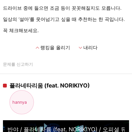
드라이브 중에 들으면 조금 등이 꼿꼿해질지도 모릅니다.
일상의 ‘설마’를 웃어넘기고 싶을 때 추천하는 한 곡입니다.
꼭 체크해보세요.
expand_less
expand_more
랭킹을 올리기
내리다
문제를 신고하기
플라네타리움 (feat. NORIKIYO)
hannya
반야 / 플라네타륨 (feat. NORIKIYO) / 오피셜 