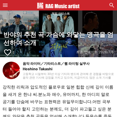
멋진 아티스트
반야의 추천 곡·가슴에 와닿는 명곡을 엄
선하여 소개
favorite_border
최종 업데이트:
2026/7/6
1
음악 라이터／기타리스트／웹 라이팅 실무사
Hoshino Takashi
고등학교 시절부터 30년 이상 기타와 밴드에 관여해 온 경험을 바탕으로
음악 관련 기사에 강점을 가지고 있으며, 지금까지도 많은 소개 기사를
맡아 왔습니다. 기타를 치기 시작했을 때부터 하드 록과 헤비 메탈 같은
장르를 선호하지만, 국내외를 가리지 않고 매일 다양한 장르에 귀 기울이
강직한 리릭과 압도적인 플로우로 일본 힙합 신에 깊이 이름
도록 하고 있습니다. 2018년부터 프리랜서 라이터로 활동을 시작했으며,
웹 라이팅 실무 자격을 보유하고 있습니다. 또한 라이팅 외에도 영상 편
을 새겨 온 한냐 씨.분노와 애수, 유머까지, 한 마디의 말로
집을 공부하고 있습니다. 개인적으로는 초등학생 자녀를 돌보고 있으며,
파쿠르와 댄스 등 학원 활동을 챙기면서 지내고 있습니다.
공기를 단숨에 바꾸는 표현력은 유일무이합니다.어떤 곡부
터 들어야 할지 고민하는 분께도, 더 깊이 파고들고 싶은 분
께도 와닿을 추천 곡들을 엄선해 소개합니다.들을수록 중독