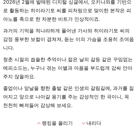
2026년 2월에 발매된 디지털 싱글에서, 오키나와를 기반으
로 활동하는 히이라기토 씨를 피처링으로 맞이한 본작은 피
아노를 축으로 한 차분한 비트가 인상적이죠.
과거의 기억을 적나라하게 풀어낸 가사와 히이라기토 씨의
감정 풍부한 보컬이 겹쳐져, 듣는 이의 가슴을 조용히 조여옵
니다.
청춘 시절의 씁쓸한 추억이나 젊은 날의 갈등 같은 꾸밈없는
에피소드는, 누구나 겪는 이별과 아픔을 부드럽게 감싸 안아
주지 않을까요.
졸업이나 앞날을 향한 출발 같은 인생의 갈림길에, 과거를 짊
어지고 앞으로 나아갈 용기를 주는 감성적인 한 곡이니, 꼭
천천히 빠져들어 감상해 보세요.
expand_less
expand_more
랭킹을 올리기
내리다