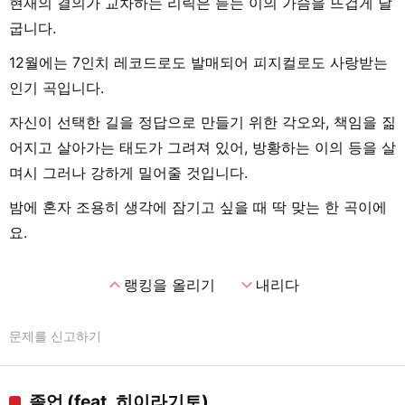
현재의 결의가 교차하는 리릭은 듣는 이의 가슴을 뜨겁게 달
굽니다.
12월에는 7인치 레코드로도 발매되어 피지컬로도 사랑받는
인기 곡입니다.
자신이 선택한 길을 정답으로 만들기 위한 각오와, 책임을 짊
어지고 살아가는 태도가 그려져 있어, 방황하는 이의 등을 살
며시 그러나 강하게 밀어줄 것입니다.
밤에 혼자 조용히 생각에 잠기고 싶을 때 딱 맞는 한 곡이에
요.
expand_less
expand_more
랭킹을 올리기
내리다
문제를 신고하기
졸업 (feat. 히이라기토)