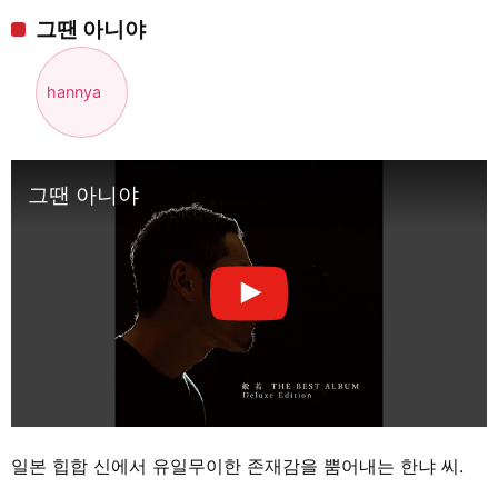
그땐 아니야
hannya
그땐 아니야
일본 힙합 신에서 유일무이한 존재감을 뿜어내는 한냐 씨.