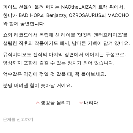
피아노 선율이 울려 퍼지는 NAOtheLAIZA의 트랙 위에서,
한냐가 BAD HOP의 Benjazzy, OZROSAURUS의 MACCHO
와 함께 공연합니다.
쇼와 레코드에서 독립해 신 레이블 ‘얏챳타 엔터프라이즈’를
설립한 직후의 작품이기도 해서, 남다른 기백이 담겨 있네요.
뮤직비디오도 전작의 마지막 장면에서 이어지는 구성으로,
영상까지 포함해 즐길 수 있는 장치가 되어 있습니다.
억수같은 역경에 꺾일 것 같을 때, 꼭 들어보세요.
분명 버텨낼 힘이 솟아날 거예요.
expand_less
expand_more
랭킹을 올리기
내리다
문제를 신고하기