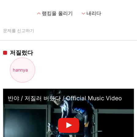
expand_less
expand_more
랭킹을 올리기
내리다
문제를 신고하기
저질렀다
hannya
반야 / 저질러 버렸다 / Official Music Video