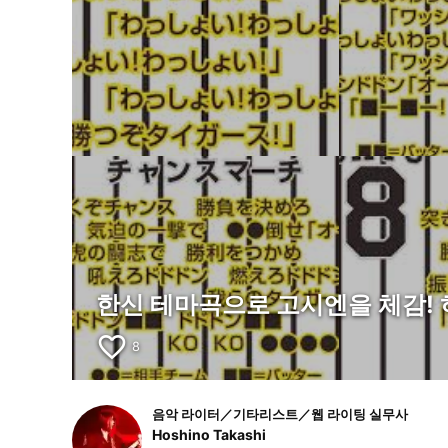
한신 테마곡으로 고시엔을 체감! 
favorite_border
8
음악 라이터／기타리스트／웹 라이팅 실무사
Hoshino Takashi