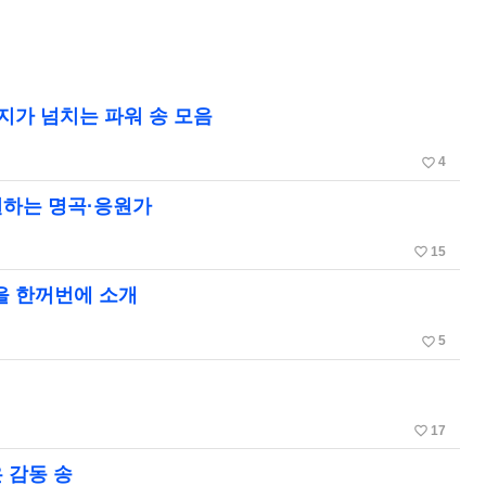
투지가 넘치는 파워 송 모음
favorite_border
4
원하는 명곡·응원가
favorite_border
15
을 한꺼번에 소개
favorite_border
5
favorite_border
17
 감동 송