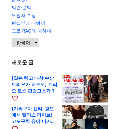
의견·문의
오탈자 수정
편집부에 대하여
교토 RAG에 대하여
새로운 글
[일본 탱고 대상 수상
트리오가 교토로] 트리
오 로스 판당고스가 10
월 9일 RAG에서 공연
favorite_border
[가와구치 센리, 교토
에서 릴리스 라이브]
고모구치 유야·다카하
시 요시키·도모다 준과
favorite_border