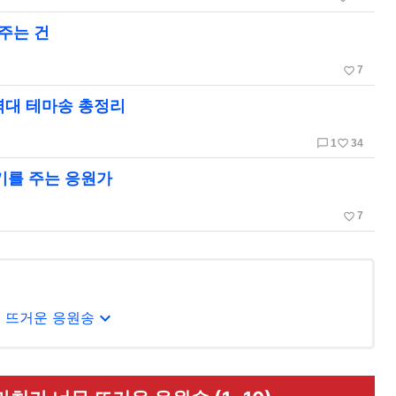
주는 건
favorite_border
7
역대 테마송 총정리
chat_bubble_outline
favorite_border
1
34
기를 주는 응원가
favorite_border
7
expand_more
무 뜨거운 응원송