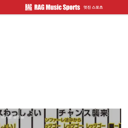
멋진 스포츠
게 뜨거운 응원송