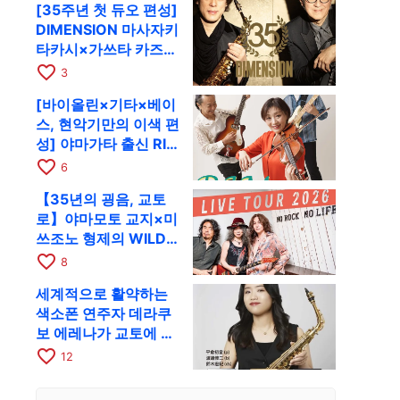
[35주년 첫 듀오 편성]
RAG로
DIMENSION 마사자키
타카시×가쓰타 카즈키
가 10월 11일 교토
favorite_border
3
RAG로
[바이올린×기타×베이
스, 현악기만의 이색 편
성] 야마가타 출신 RIM
이 첫 전국 투어로 8월
favorite_border
6
17일 RAG에
【35년의 굉음, 교토
로】야마모토 교지×미
쓰조노 형제의 WILD
FLAG가 8월 6일 RAG
favorite_border
8
에서 라이브
세계적으로 활약하는
색소폰 연주자 데라쿠
보 에레나가 교토에 온
다! 콰르텟 투어 교토
favorite_border
12
공연을 10월 28일에
개최