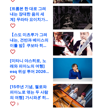
함께 9월 28일 RAG로
[트롬본 한 대로 그려
내는 장대한 음의 세
계] 무라타 요이치가
CD 발매 기념 투어로
favorite_border
9월 4일 교토에
【스도 미츠루가 그려
내는, 건반과 베이스의
이틀 밤】쿠보타 히로
시, 후지이 소라, 하나
favorite_border
다 에미와 교토 RAG에
[미타니 야스히로, 노
서 공동 출연
래와 피아노의 여행]
esq 위성 투어 2026
교토 공연을 10월에 개
favorite_border
최
[15주년 기념, 첼로와
피아노로 엮는 두 사람
의 여행] 가시와ぎ 히
로키 & 미쓰다 겐이치
favorite_border
3
가 11월 12일 교토